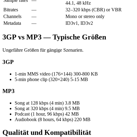
Sample rates
—
44.1, 48 kHz
Bitrates
—
32–320 kbps (CBR) or VBR
Channels
—
Mono or stereo only
Metadata
—
ID3v1, ID3v2
3GP vs MP3 — Typische Größen
Ungefähre Größen für gängige Szenarien.
3GP
1-min MMS video (176×144)
300-800 KB
5-min phone clip (320×240)
5-15 MB
MP3
Song at 128 kbps (4 min)
3.8 MB
Song at 320 kbps (4 min)
9.5 MB
Podcast (1 hour, 96 kbps)
42 MB
Audiobook (8 hours, 64 kbps)
220 MB
Qualität und
Kompatibilität