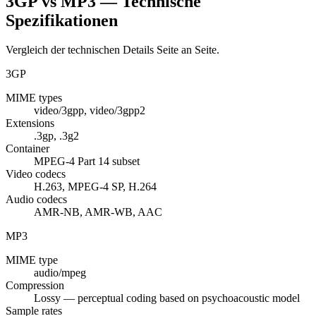
3GP vs MP3 — Technische
Spezifikationen
Vergleich der technischen Details Seite an Seite.
3GP
MIME types
video/3gpp, video/3gpp2
Extensions
.3gp, .3g2
Container
MPEG-4 Part 14 subset
Video codecs
H.263, MPEG-4 SP, H.264
Audio codecs
AMR-NB, AMR-WB, AAC
MP3
MIME type
audio/mpeg
Compression
Lossy — perceptual coding based on psychoacoustic model
Sample rates