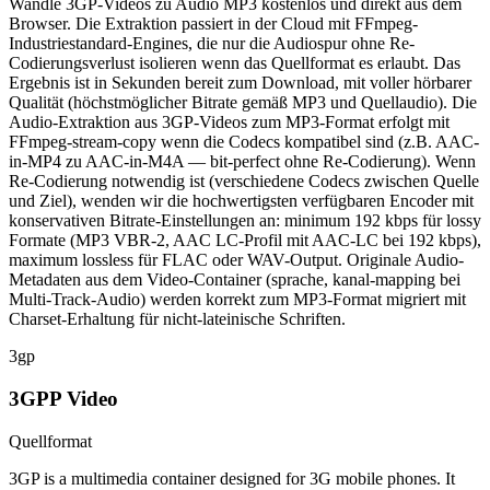
Wandle 3GP-Videos zu Audio MP3 kostenlos und direkt aus dem
Browser. Die Extraktion passiert in der Cloud mit FFmpeg-
Industriestandard-Engines, die nur die Audiospur ohne Re-
Codierungsverlust isolieren wenn das Quellformat es erlaubt. Das
Ergebnis ist in Sekunden bereit zum Download, mit voller hörbarer
Qualität (höchstmöglicher Bitrate gemäß MP3 und Quellaudio). Die
Audio-Extraktion aus 3GP-Videos zum MP3-Format erfolgt mit
FFmpeg-stream-copy wenn die Codecs kompatibel sind (z.B. AAC-
in-MP4 zu AAC-in-M4A — bit-perfect ohne Re-Codierung). Wenn
Re-Codierung notwendig ist (verschiedene Codecs zwischen Quelle
und Ziel), wenden wir die hochwertigsten verfügbaren Encoder mit
konservativen Bitrate-Einstellungen an: minimum 192 kbps für lossy
Formate (MP3 VBR-2, AAC LC-Profil mit AAC-LC bei 192 kbps),
maximum lossless für FLAC oder WAV-Output. Originale Audio-
Metadaten aus dem Video-Container (sprache, kanal-mapping bei
Multi-Track-Audio) werden korrekt zum MP3-Format migriert mit
Charset-Erhaltung für nicht-lateinische Schriften.
3gp
3GPP Video
Quellformat
3GP is a multimedia container designed for 3G mobile phones. It