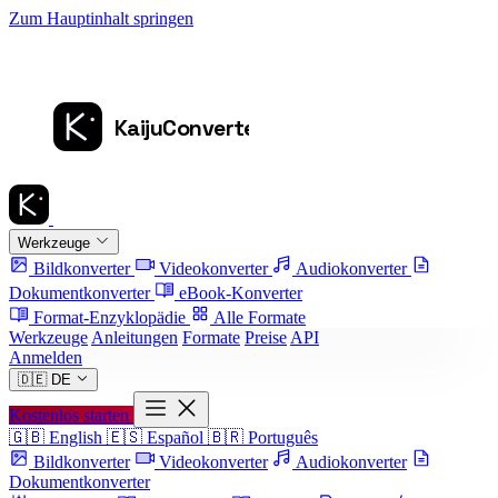
Zum Hauptinhalt springen
Werkzeuge
Bildkonverter
Videokonverter
Audiokonverter
Dokumentkonverter
eBook-Konverter
Format-Enzyklopädie
Alle Formate
Werkzeuge
Anleitungen
Formate
Preise
API
Anmelden
🇩🇪
DE
Kostenlos starten
🇬🇧
English
🇪🇸
Español
🇧🇷
Português
Bildkonverter
Videokonverter
Audiokonverter
Dokumentkonverter