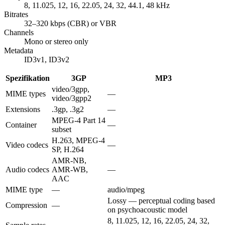
8, 11.025, 12, 16, 22.05, 24, 32, 44.1, 48 kHz
Bitrates
32–320 kbps (CBR) or VBR
Channels
Mono or stereo only
Metadata
ID3v1, ID3v2
Spezifikation
3GP
MP3
video/3gpp,
MIME types
—
video/3gpp2
Extensions
.3gp, .3g2
—
MPEG-4 Part 14
Container
—
subset
H.263, MPEG-4
Video codecs
—
SP, H.264
AMR-NB,
Audio codecs
AMR-WB,
—
AAC
MIME type
—
audio/mpeg
Lossy — perceptual coding based
Compression
—
on psychoacoustic model
8, 11.025, 12, 16, 22.05, 24, 32,