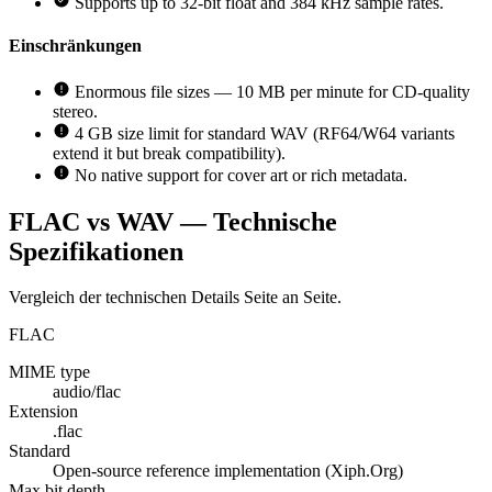
Supports up to 32-bit float and 384 kHz sample rates.
Einschränkungen
Enormous file sizes — 10 MB per minute for CD-quality
stereo.
4 GB size limit for standard WAV (RF64/W64 variants
extend it but break compatibility).
No native support for cover art or rich metadata.
FLAC vs WAV — Technische
Spezifikationen
Vergleich der technischen Details Seite an Seite.
FLAC
MIME type
audio/flac
Extension
.flac
Standard
Open-source reference implementation (Xiph.Org)
Max bit depth