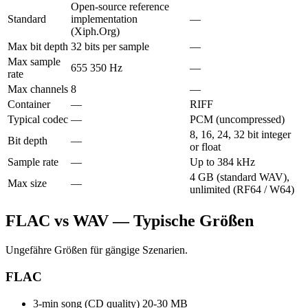
Open-source reference
Standard
implementation
—
(Xiph.Org)
Max bit depth
32 bits per sample
—
Max sample
655 350 Hz
—
rate
Max channels
8
—
Container
—
RIFF
Typical codec
—
PCM (uncompressed)
8, 16, 24, 32 bit integer
Bit depth
—
or float
Sample rate
—
Up to 384 kHz
4 GB (standard WAV),
Max size
—
unlimited (RF64 / W64)
FLAC vs WAV — Typische Größen
Ungefähre Größen für gängige Szenarien.
FLAC
3-min song (CD quality)
20-30 MB