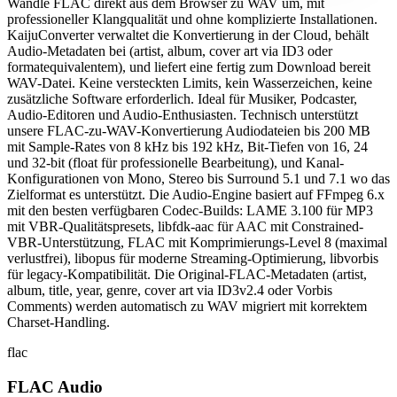
Wandle FLAC direkt aus dem Browser zu WAV um, mit
professioneller Klangqualität und ohne komplizierte Installationen.
KaijuConverter verwaltet die Konvertierung in der Cloud, behält
Audio-Metadaten bei (artist, album, cover art via ID3 oder
formatequivalentem), und liefert eine fertig zum Download bereit
WAV-Datei. Keine versteckten Limits, kein Wasserzeichen, keine
zusätzliche Software erforderlich. Ideal für Musiker, Podcaster,
Audio-Editoren und Audio-Enthusiasten. Technisch unterstützt
unsere FLAC-zu-WAV-Konvertierung Audiodateien bis 200 MB
mit Sample-Rates von 8 kHz bis 192 kHz, Bit-Tiefen von 16, 24
und 32-bit (float für professionelle Bearbeitung), und Kanal-
Konfigurationen von Mono, Stereo bis Surround 5.1 und 7.1 wo das
Zielformat es unterstützt. Die Audio-Engine basiert auf FFmpeg 6.x
mit den besten verfügbaren Codec-Builds: LAME 3.100 für MP3
mit VBR-Qualitätspresets, libfdk-aac für AAC mit Constrained-
VBR-Unterstützung, FLAC mit Komprimierungs-Level 8 (maximal
verlustfrei), libopus für moderne Streaming-Optimierung, libvorbis
für legacy-Kompatibilität. Die Original-FLAC-Metadaten (artist,
album, title, year, genre, cover art via ID3v2.4 oder Vorbis
Comments) werden automatisch zu WAV migriert mit korrektem
Charset-Handling.
flac
FLAC Audio