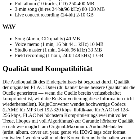
Full album (10 tracks, CD)
250-400 MB
3-min song (hi-res 24-bit/96 kHz)
80-120 MB
Live concert recording (24-bit)
2-10 GB
WAV
Song (4 min, CD quality)
40 MB
Voice memo (1 min, 16-bit 44.1 kHz)
10 MB
Studio master (1 min, 24-bit 96 kHz)
33 MB
Field recording (1 hour, 24-bit 48 kHz)
1 GB
Qualität und
Kompatibilität
Die Audioqualität des Endergebnisses ist begrenzt durch Qualität
der originalen FLAC-Datei (du kannst keine bessere Qualität als die
Quelle generieren — wenn die Quelle bereits verlustbehaftet
komprimiert ist, wird die Re-Konvertierung diese Information nicht
wiederherstellen). KaijuConverter wendet hochwertige Codecs
(LAME für MP3 bei 192-320 kbps, libfdk-aac für AAC bei 128-
256 kbps, FLAC bei höchstem Komprimierungslevel mit voller
Treue, libopus mit voll Algorithmus) zur Garantie hörbarer Qualität
so nah wie möglich am Original-Maximum. Audio-Metadaten
(artist, album, cover art, year, genre via ID3v2 tags oder format
equivalent) werden während der Konvertierung beibehalten wenn