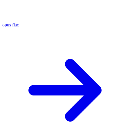
opus
flac