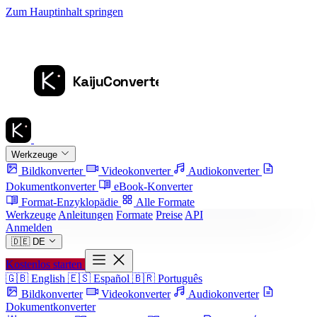
Zum Hauptinhalt springen
Werkzeuge
Bildkonverter
Videokonverter
Audiokonverter
Dokumentkonverter
eBook-Konverter
Format-Enzyklopädie
Alle Formate
Werkzeuge
Anleitungen
Formate
Preise
API
Anmelden
🇩🇪
DE
Kostenlos starten
🇬🇧
English
🇪🇸
Español
🇧🇷
Português
Bildkonverter
Videokonverter
Audiokonverter
Dokumentkonverter