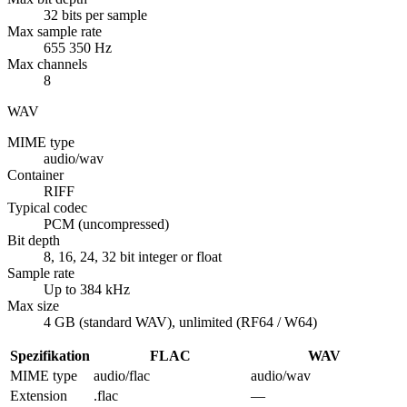
32 bits per sample
Max sample rate
655 350 Hz
Max channels
8
WAV
MIME type
audio/wav
Container
RIFF
Typical codec
PCM (uncompressed)
Bit depth
8, 16, 24, 32 bit integer or float
Sample rate
Up to 384 kHz
Max size
4 GB (standard WAV), unlimited (RF64 / W64)
Spezifikation
FLAC
WAV
MIME type
audio/flac
audio/wav
Extension
.flac
—