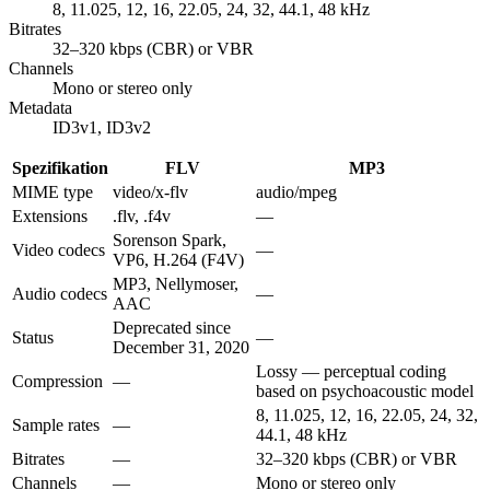
8, 11.025, 12, 16, 22.05, 24, 32, 44.1, 48 kHz
Bitrates
32–320 kbps (CBR) or VBR
Channels
Mono or stereo only
Metadata
ID3v1, ID3v2
Spezifikation
FLV
MP3
MIME type
video/x-flv
audio/mpeg
Extensions
.flv, .f4v
—
Sorenson Spark,
Video codecs
—
VP6, H.264 (F4V)
MP3, Nellymoser,
Audio codecs
—
AAC
Deprecated since
Status
—
December 31, 2020
Lossy — perceptual coding
Compression
—
based on psychoacoustic model
8, 11.025, 12, 16, 22.05, 24, 32,
Sample rates
—
44.1, 48 kHz
Bitrates
—
32–320 kbps (CBR) or VBR
Channels
—
Mono or stereo only