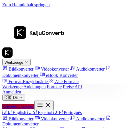
Zum Hauptinhalt springen
Werkzeuge
Bildkonverter
Videokonverter
Audiokonverter
Dokumentkonverter
eBook-Konverter
Format-Enzyklopädie
Alle Formate
Werkzeuge
Anleitungen
Formate
Preise
API
Anmelden
🇩🇪
DE
Kostenlos starten
🇬🇧
English
🇪🇸
Español
🇧🇷
Português
Bildkonverter
Videokonverter
Audiokonverter
Dokumentkonverter