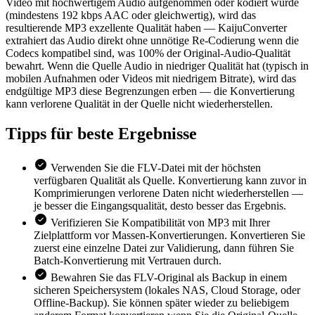
Video mit hochwertigem Audio aufgenommen oder kodiert wurde
(mindestens 192 kbps AAC oder gleichwertig), wird das
resultierende MP3 exzellente Qualität haben — KaijuConverter
extrahiert das Audio direkt ohne unnötige Re-Codierung wenn die
Codecs kompatibel sind, was 100% der Original-Audio-Qualität
bewahrt. Wenn die Quelle Audio in niedriger Qualität hat (typisch in
mobilen Aufnahmen oder Videos mit niedrigem Bitrate), wird das
endgültige MP3 diese Begrenzungen erben — die Konvertierung
kann verlorene Qualität in der Quelle nicht wiederherstellen.
Tipps für
beste Ergebnisse
Verwenden Sie die FLV-Datei mit der höchsten
verfügbaren Qualität als Quelle. Konvertierung kann zuvor in
Komprimierungen verlorene Daten nicht wiederherstellen —
je besser die Eingangsqualität, desto besser das Ergebnis.
Verifizieren Sie Kompatibilität von MP3 mit Ihrer
Zielplattform vor Massen-Konvertierungen. Konvertieren Sie
zuerst eine einzelne Datei zur Validierung, dann führen Sie
Batch-Konvertierung mit Vertrauen durch.
Bewahren Sie das FLV-Original als Backup in einem
sicheren Speichersystem (lokales NAS, Cloud Storage, oder
Offline-Backup). Sie können später wieder zu beliebigem