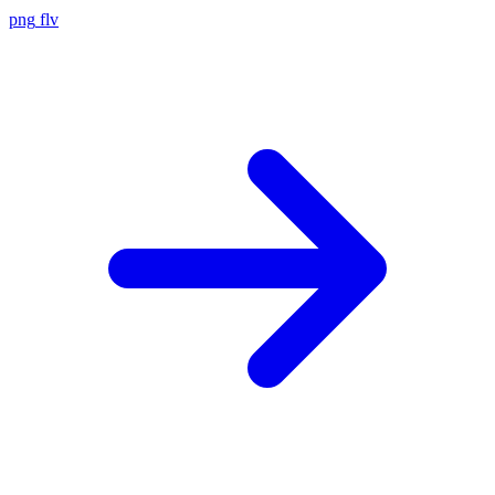
png
flv