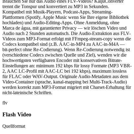
Brauchen Sie nur das Audio eines FLV-Videos? KaijuConverter
trennt die Tonspur und konvertiert zu MP3 in Sekunden.
Kompatibel mit Musik-Playern, Podcast-Apps, Streaming-
Plattformen (Spotify, Apple Music wenn Sie Ihre eigene Bibliothek
hochladen) und Audio-Editing-Apps. Ohne Anmeldung, ohne
Marca de água, mit garantierter Privacy — wir löschen Video und
Audio nach 2 Stunden automatisch. Die Audio-Extraktion aus FLV-
Videos zum MP3-Format erfolgt mit FFmpeg-stream-copy wenn die
Codecs kompatibel sind (z.B. AAC-in-MP4 zu AAC-in-M4A —
bit-perfect ohne Re-Codierung). Wenn Re-Codierung notwendig ist
(verschiedene Codecs zwischen Quelle und Ziel), wenden wir die
hochwertigsten verfügbaren Encoder mit konservativen Bitrate-
Einstellungen an: minimum 192 kbps für lossy Formate (MP3 VBR-
2, AAC LC-Profil mit AAC-LC bei 192 kbps), maximum lossless
für FLAC oder WAV-Output. Originale Audio-Metadaten aus dem
Video-Container (sprache, kanal-mapping bei Multi-Track-Audio)
werden korrekt zum MP3-Format migriert mit Charset-Erhaltung für
nicht-lateinische Schriften.
flv
Flash Video
Quellformat