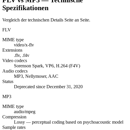
Spezifikationen
Vergleich der technischen Details Seite an Seite.
FLV
MIME type
video/x-flv
Extensions
.flv, .f4v
Video codecs
Sorenson Spark, VP6, H.264 (F4V)
Audio codecs
MP3, Nellymoser, AAC
Status
Deprecated since December 31, 2020
MP3
MIME type
audio/mpeg
Compression
Lossy — perceptual coding based on psychoacoustic model
Sample rates