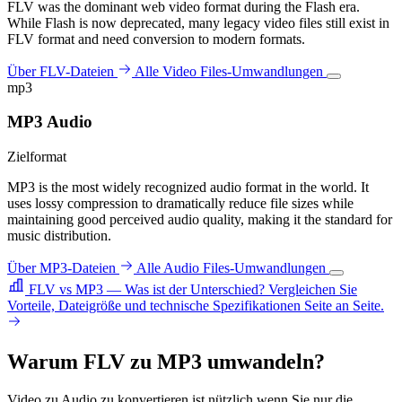
FLV was the dominant web video format during the Flash era.
While Flash is now deprecated, many legacy video files still exist in
FLV format and need conversion to modern formats.
Über FLV-Dateien
Alle Video Files-Umwandlungen
mp3
MP3 Audio
Zielformat
MP3 is the most widely recognized audio format in the world. It
uses lossy compression to dramatically reduce file sizes while
maintaining good perceived audio quality, making it the standard for
music distribution.
Über MP3-Dateien
Alle Audio Files-Umwandlungen
FLV vs MP3 — Was ist der Unterschied?
Vergleichen Sie
Vorteile, Dateigröße und technische Spezifikationen Seite an Seite.
Warum FLV zu MP3 umwandeln?
Video zu Audio zu konvertieren ist nützlich wenn Sie nur die