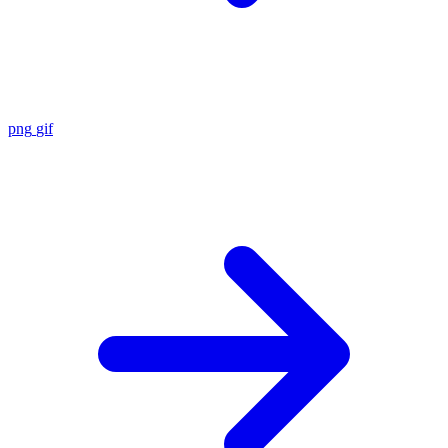
png
gif