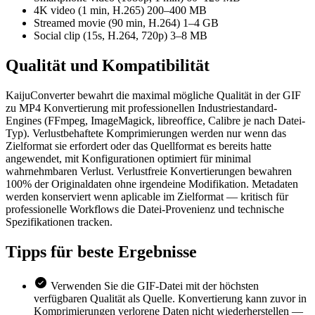
4K video (1 min, H.265)
200–400 MB
Streamed movie (90 min, H.264)
1–4 GB
Social clip (15s, H.264, 720p)
3–8 MB
Qualität und
Kompatibilität
KaijuConverter bewahrt die maximal mögliche Qualität in der GIF
zu MP4 Konvertierung mit professionellen Industriestandard-
Engines (FFmpeg, ImageMagick, libreoffice, Calibre je nach Datei-
Typ). Verlustbehaftete Komprimierungen werden nur wenn das
Zielformat sie erfordert oder das Quellformat es bereits hatte
angewendet, mit Konfigurationen optimiert für minimal
wahrnehmbaren Verlust. Verlustfreie Konvertierungen bewahren
100% der Originaldaten ohne irgendeine Modifikation. Metadaten
werden konserviert wenn aplicable im Zielformat — kritisch für
professionelle Workflows die Datei-Provenienz und technische
Spezifikationen tracken.
Tipps für
beste Ergebnisse
Verwenden Sie die GIF-Datei mit der höchsten
verfügbaren Qualität als Quelle. Konvertierung kann zuvor in
Komprimierungen verlorene Daten nicht wiederherstellen —