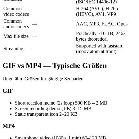
(ISO/IEC 14496-12)
Common
H.264 (AVC), H.265
—
video codecs
(HEVC), AV1, VP9
Common
—
AAC, MP3, FLAC, Opus
audio codecs
Practically ~16 TB; 2^63
Max file size
—
bytes theoretical
Supported with faststart
Streaming
—
(moov atom at front)
GIF vs MP4 — Typische Größen
Ungefähre Größen für gängige Szenarien.
GIF
Short reaction meme (2s loop)
500 KB – 2 MB
Screen recording demo (10s)
3–15 MB
Static transparent icon
2–20 KB
MP4
Smartphone video (1080p, 1 min)
60–120 MB