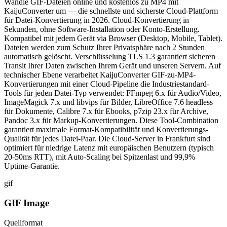
Wandle GIF-Dateien online und kostenlos zu MP4 mit
KaijuConverter um — die schnellste und sicherste Cloud-Plattform
für Datei-Konvertierung in 2026. Cloud-Konvertierung in
Sekunden, ohne Software-Installation oder Konto-Erstellung.
Kompatibel mit jedem Gerät via Browser (Desktop, Mobile, Tablet).
Dateien werden zum Schutz Ihrer Privatsphäre nach 2 Stunden
automatisch gelöscht. Verschlüsselung TLS 1.3 garantiert sicheren
Transit Ihrer Daten zwischen Ihrem Gerät und unseren Servern. Auf
technischer Ebene verarbeitet KaijuConverter GIF-zu-MP4-
Konvertierungen mit einer Cloud-Pipeline die Industriestandard-
Tools für jeden Datei-Typ verwendet: FFmpeg 6.x für Audio/Video,
ImageMagick 7.x und libvips für Bilder, LibreOffice 7.6 headless
für Dokumente, Calibre 7.x für Ebooks, p7zip 23.x für Archive,
Pandoc 3.x für Markup-Konvertierungen. Diese Tool-Combination
garantiert maximale Format-Kompatibilität und Konvertierungs-
Qualität für jedes Datei-Paar. Die Cloud-Server in Frankfurt sind
optimiert für niedrige Latenz mit europäischen Benutzern (typisch
20-50ms RTT), mit Auto-Scaling bei Spitzenlast und 99,9%
Uptime-Garantie.
gif
GIF Image
Quellformat