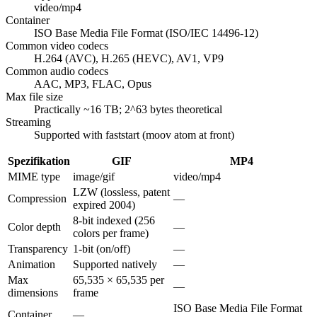
video/mp4
Container
ISO Base Media File Format (ISO/IEC 14496-12)
Common video codecs
H.264 (AVC), H.265 (HEVC), AV1, VP9
Common audio codecs
AAC, MP3, FLAC, Opus
Max file size
Practically ~16 TB; 2^63 bytes theoretical
Streaming
Supported with faststart (moov atom at front)
Spezifikation
GIF
MP4
MIME type
image/gif
video/mp4
LZW (lossless, patent
Compression
—
expired 2004)
8-bit indexed (256
Color depth
—
colors per frame)
Transparency
1-bit (on/off)
—
Animation
Supported natively
—
Max
65,535 × 65,535 per
—
dimensions
frame
ISO Base Media File Format
Container
—