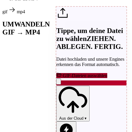
gif
mp4
UMWANDELN
Tippe, um deine Datei
GIF → MP4
zu wählen
ZIEHEN.
ABLEGEN. FERTIG.
Datei hochladen und unsere Engines
erkennen das Format automatisch.
GIF-Dateien auswählen
Aus der Cloud
▾