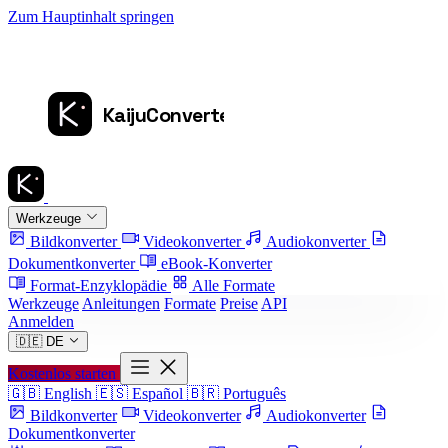
Zum Hauptinhalt springen
Werkzeuge
Bildkonverter
Videokonverter
Audiokonverter
Dokumentkonverter
eBook-Konverter
Format-Enzyklopädie
Alle Formate
Werkzeuge
Anleitungen
Formate
Preise
API
Anmelden
🇩🇪
DE
Kostenlos starten
🇬🇧
English
🇪🇸
Español
🇧🇷
Português
Bildkonverter
Videokonverter
Audiokonverter
Dokumentkonverter