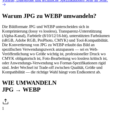
Vorteile, Dateigröße und technische Spezifikationen Seite an Seite.
Warum JPG zu WEBP umwandeln?
Die Bildformate JPG und WEBP unterscheiden sich in
Komprimierung (lossy vs lossless), Transparenz-Unterstützung
(Alpha-Kanal), Farbtiefe (8/10/12/16-bit), unterstützten Farbräumen
(sRGB, Adobe RGB, ProPhoto, CMYK) und Tool-Kompatibilität.
Die Konvertierung von JPG zu WEBP erlaubt das Bild an
spezifischen Verwendungszweck anzupassen — sei es Web-
Veröffentlichung wo Größe wichtig ist, professioneller Druck wo
CMYK obligatorisch ist, Foto-Bearbeitung wo lossless kritisch ist,
oder Anwendungs-Verwendung wo Format-Spezifikationen rigid
sind. Jeder Wechsel ist Trade-off zwischen Qualität, Größe und
Kompatibilität — die richtige Wahl hängt vom Endkontext ab.
WIE UMWANDELN
JPG → WEBP
1