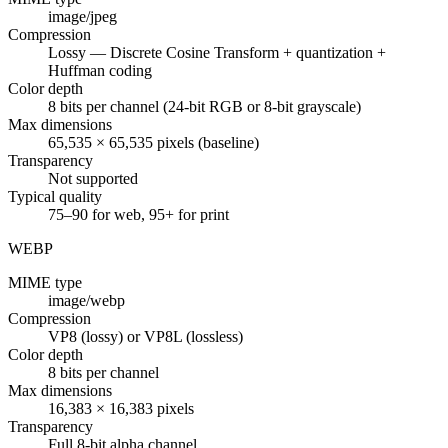
image/jpeg
Compression
Lossy — Discrete Cosine Transform + quantization +
Huffman coding
Color depth
8 bits per channel (24-bit RGB or 8-bit grayscale)
Max dimensions
65,535 × 65,535 pixels (baseline)
Transparency
Not supported
Typical quality
75–90 for web, 95+ for print
WEBP
MIME type
image/webp
Compression
VP8 (lossy) or VP8L (lossless)
Color depth
8 bits per channel
Max dimensions
16,383 × 16,383 pixels
Transparency
Full 8-bit alpha channel