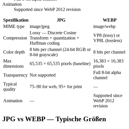
Animation
Supported since WebP 2012 revision
Spezifikation
JPG
WEBP
MIME type
image/jpeg
image/webp
Lossy — Discrete Cosine
VP8 (lossy) or
Compression
Transform + quantization +
VP8L (lossless)
Huffman coding
8 bits per channel (24-bit RGB or
Color depth
8 bits per channel
8-bit grayscale)
Max
16,383 × 16,383
65,535 × 65,535 pixels (baseline)
dimensions
pixels
Full 8-bit alpha
Transparency
Not supported
channel
Typical
75–90 for web, 95+ for print
—
quality
Supported since
Animation
—
WebP 2012
revision
JPG vs WEBP — Typische Größen