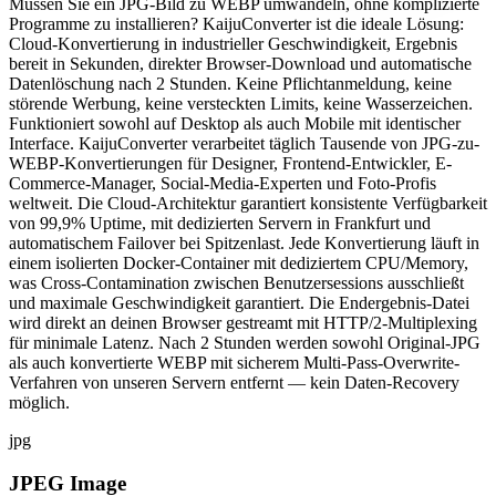
Müssen Sie ein JPG-Bild zu WEBP umwandeln, ohne komplizierte
Programme zu installieren? KaijuConverter ist die ideale Lösung:
Cloud-Konvertierung in industrieller Geschwindigkeit, Ergebnis
bereit in Sekunden, direkter Browser-Download und automatische
Datenlöschung nach 2 Stunden. Keine Pflichtanmeldung, keine
störende Werbung, keine versteckten Limits, keine Wasserzeichen.
Funktioniert sowohl auf Desktop als auch Mobile mit identischer
Interface. KaijuConverter verarbeitet täglich Tausende von JPG-zu-
WEBP-Konvertierungen für Designer, Frontend-Entwickler, E-
Commerce-Manager, Social-Media-Experten und Foto-Profis
weltweit. Die Cloud-Architektur garantiert konsistente Verfügbarkeit
von 99,9% Uptime, mit dedizierten Servern in Frankfurt und
automatischem Failover bei Spitzenlast. Jede Konvertierung läuft in
einem isolierten Docker-Container mit dediziertem CPU/Memory,
was Cross-Contamination zwischen Benutzersessions ausschließt
und maximale Geschwindigkeit garantiert. Die Endergebnis-Datei
wird direkt an deinen Browser gestreamt mit HTTP/2-Multiplexing
für minimale Latenz. Nach 2 Stunden werden sowohl Original-JPG
als auch konvertierte WEBP mit sicherem Multi-Pass-Overwrite-
Verfahren von unseren Servern entfernt — kein Daten-Recovery
möglich.
jpg
JPEG Image