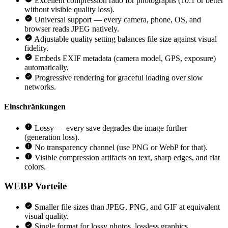
Excellent compression ratio for photographs (10:1 or better
without visible quality loss).
Universal support — every camera, phone, OS, and
browser reads JPEG natively.
Adjustable quality setting balances file size against visual
fidelity.
Embeds EXIF metadata (camera model, GPS, exposure)
automatically.
Progressive rendering for graceful loading over slow
networks.
Einschränkungen
Lossy — every save degrades the image further
(generation loss).
No transparency channel (use PNG or WebP for that).
Visible compression artifacts on text, sharp edges, and flat
colors.
WEBP
Vorteile
Smaller file sizes than JPEG, PNG, and GIF at equivalent
visual quality.
Single format for lossy photos, lossless graphics,