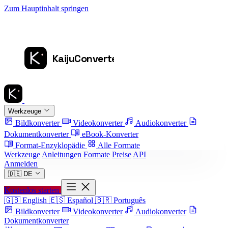
Zum Hauptinhalt springen
Werkzeuge
Bildkonverter
Videokonverter
Audiokonverter
Dokumentkonverter
eBook-Konverter
Format-Enzyklopädie
Alle Formate
Werkzeuge
Anleitungen
Formate
Preise
API
Anmelden
🇩🇪
DE
Kostenlos starten
🇬🇧
English
🇪🇸
Español
🇧🇷
Português
Bildkonverter
Videokonverter
Audiokonverter
Dokumentkonverter