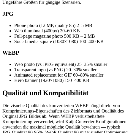
Ungefähre Größen für gängige Szenarien.
JPG
Phone photo (12 MP, quality 85)
2–5 MB
Web thumbnail (400px)
20–60 KB
Full-page magazine photo
500 KB – 2 MB
Social-media square (1080×1080)
100–400 KB
WEBP
Web photo (vs JPEG equivalent)
25–35% smaller
Transparent logo (vs PNG)
20–30% smaller
Animated replacement for GIF
60–80% smaller
Hero banner (1920×1080)
150–400 KB
Qualität und
Kompatibilität
Die visuelle Qualität des konvertierten WEBP hängt direkt von
Komprimierungs-Eigenschaften des Zielformats und Qualität des
Original-JPG-Bildes ab. Wenn WEBP verlustbehaftete
Komprimierung verwendet, wird KaijuConverter Konfigurationen
anwenden die maximal mögliche Qualität bewahren — typisch
JPG-Qualität 90-95%, WebP-Qualität 90 mit visueller Optimierung,