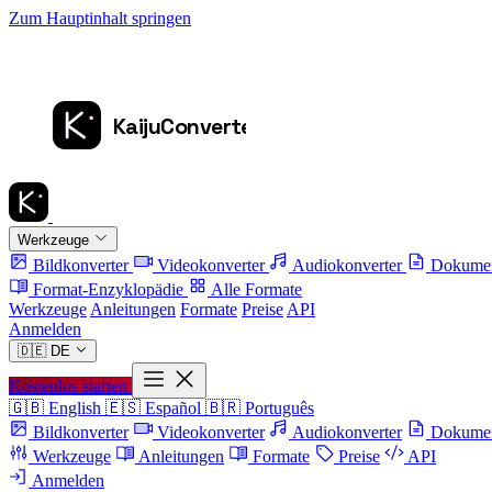
Zum Hauptinhalt springen
Werkzeuge
Bildkonverter
Videokonverter
Audiokonverter
Dokumen
Format-Enzyklopädie
Alle Formate
Werkzeuge
Anleitungen
Formate
Preise
API
Anmelden
🇩🇪
DE
Kostenlos starten
🇬🇧
English
🇪🇸
Español
🇧🇷
Português
Bildkonverter
Videokonverter
Audiokonverter
Dokumen
Werkzeuge
Anleitungen
Formate
Preise
API
Anmelden