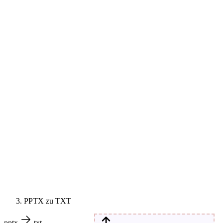
PPTX zu TXT
pptx
txt