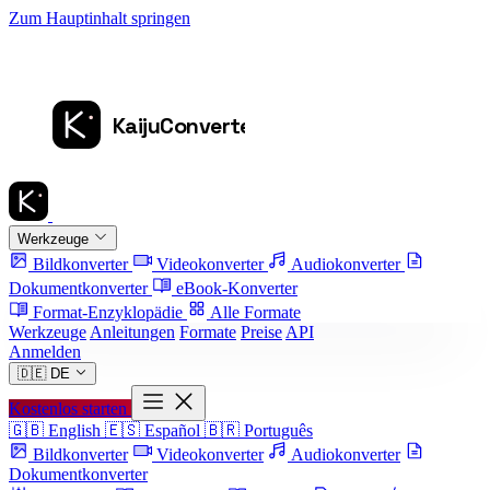
Zum Hauptinhalt springen
Werkzeuge
Bildkonverter
Videokonverter
Audiokonverter
Dokumentkonverter
eBook-Konverter
Format-Enzyklopädie
Alle Formate
Werkzeuge
Anleitungen
Formate
Preise
API
Anmelden
🇩🇪
DE
Kostenlos starten
🇬🇧
English
🇪🇸
Español
🇧🇷
Português
Bildkonverter
Videokonverter
Audiokonverter
Dokumentkonverter