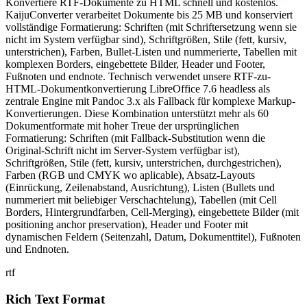
Konvertiere RTF-Dokumente zu HTML schnell und kostenlos.
KaijuConverter verarbeitet Dokumente bis 25 MB und konserviert
vollständige Formatierung: Schriften (mit Schriftersetzung wenn sie
nicht im System verfügbar sind), Schriftgrößen, Stile (fett, kursiv,
unterstrichen), Farben, Bullet-Listen und nummerierte, Tabellen mit
komplexen Borders, eingebettete Bilder, Header und Footer,
Fußnoten und endnote. Technisch verwendet unsere RTF-zu-
HTML-Dokumentkonvertierung LibreOffice 7.6 headless als
zentrale Engine mit Pandoc 3.x als Fallback für komplexe Markup-
Konvertierungen. Diese Kombination unterstützt mehr als 60
Dokumentformate mit hoher Treue der ursprünglichen
Formatierung: Schriften (mit Fallback-Substitution wenn die
Original-Schrift nicht im Server-System verfügbar ist),
Schriftgrößen, Stile (fett, kursiv, unterstrichen, durchgestrichen),
Farben (RGB und CMYK wo aplicable), Absatz-Layouts
(Einrückung, Zeilenabstand, Ausrichtung), Listen (Bullets und
nummeriert mit beliebiger Verschachtelung), Tabellen (mit Cell
Borders, Hintergrundfarben, Cell-Merging), eingebettete Bilder (mit
positioning anchor preservation), Header und Footer mit
dynamischen Feldern (Seitenzahl, Datum, Dokumenttitel), Fußnoten
und Endnoten.
rtf
Rich Text Format