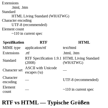
Extensions
.html, .htm
Standard
HTML Living Standard (WHATWG)
Character encoding
UTF-8 (recommended)
Element count
~110 in current spec
Spezifikation
RTF
HTML
MIME type
application/rtf
text/html
Extensions
.rtf
.html, .htm
RTF Specification 1.9.1
HTML Living Standard
Standard
(2008)
(WHATWG)
ASCII with Unicode
Character set
—
escapes (\u)
Character
—
UTF-8 (recommended)
encoding
Element
—
~110 in current spec
count
RTF vs HTML — Typische Größen