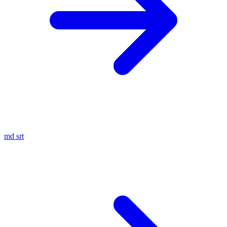
md
srt