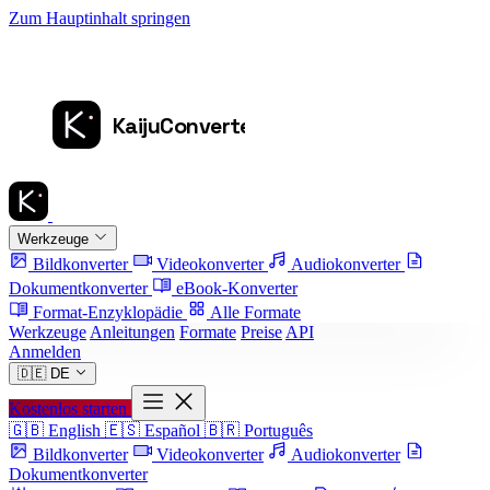
Zum Hauptinhalt springen
Werkzeuge
Bildkonverter
Videokonverter
Audiokonverter
Dokumentkonverter
eBook-Konverter
Format-Enzyklopädie
Alle Formate
Werkzeuge
Anleitungen
Formate
Preise
API
Anmelden
🇩🇪
DE
Kostenlos starten
🇬🇧
English
🇪🇸
Español
🇧🇷
Português
Bildkonverter
Videokonverter
Audiokonverter
Dokumentkonverter