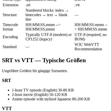
Extension
.srt
.vtt
Numbered blocks: index →
Structure
timecodes → text → blank
—
line
Timecode
HH:MM:SS,mmm -->
HH:MM:SS.mmm --
format
HH:MM:SS,mmm
> HH:MM:SS.mmm
Typically UTF-8 (modern) or
UTF-8 (required, no
Encoding
CP1252 (legacy)
BOM)
W3C WebVTT
Standard
—
Recommendation
SRT vs VTT — Typische Größen
Ungefähre Größen für gängige Szenarien.
SRT
1-hour TV episode (English)
30-80 KB
2-hour movie (English)
50-120 KB
Anime episode with stylized Japanese
80-200 KB
VTT