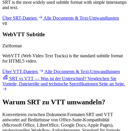
SRT is the most widely used subtitle format with simple timestamps
and text.
Über SRT-Dateien
Alle Documents & Text-Umwandlungen
vtt
WebVTT Subtitle
Zielformat
WebVTT (Web Video Text Tracks) is the standard subtitle format
for HTML5 video.
Über VTT-Dateien
Alle Documents & Text-Umwandlungen
SRT vs VTT — Was ist der Unterschied?
Vergleichen Sie
Vorteile, Dateigröße und technische Spezifikationen Seite an Seite.
Warum SRT zu VTT umwandeln?
Konvertieren zwischen Dokument-Formaten SRT und VTT
antwortet auf Bedürfnisse von Office-Suite-Kompatibilität
(Microsoft Office, LibreOffice, Google Docs, Apple Pages),
professionellen Workflow-Anforderungen, Standard für formale