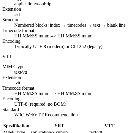
application/x-subrip
Extension
.srt
Structure
Numbered blocks: index → timecodes → text → blank line
Timecode format
HH:MM:SS,mmm --> HH:MM:SS,mmm
Encoding
Typically UTF-8 (modern) or CP1252 (legacy)
VTT
MIME type
text/vtt
Extension
.vtt
Timecode format
HH:MM:SS.mmm --> HH:MM:SS.mmm
Encoding
UTF-8 (required, no BOM)
Standard
W3C WebVTT Recommendation
Spezifikation
SRT
VTT
MIME type
application/x-subrip
text/vtt