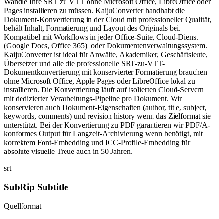
Wandle Ihre SRT zu VTT ohne Microsoft Office, LibreOffice oder
Pages installieren zu müssen. KaijuConverter handhabt die
Dokument-Konvertierung in der Cloud mit professioneller Qualität,
behält Inhalt, Formatierung und Layout des Originals bei.
Kompatibel mit Workflows in jeder Office-Suite, Cloud-Dienst
(Google Docs, Office 365), oder Dokumentenverwaltungssystem.
KaijuConverter ist ideal für Anwälte, Akademiker, Geschäftsleute,
Übersetzer und alle die professionelle SRT-zu-VTT-
Dokumentkonvertierung mit konservierter Formatierung brauchen
ohne Microsoft Office, Apple Pages oder LibreOffice lokal zu
installieren. Die Konvertierung läuft auf isolierten Cloud-Servern
mit dedizierter Verarbeitungs-Pipeline pro Dokument. Wir
konservieren auch Dokument-Eigenschaften (author, title, subject,
keywords, comments) und revision history wenn das Zielformat sie
unterstützt. Bei der Konvertierung zu PDF garantieren wir PDF/A-
konformes Output für Langzeit-Archivierung wenn benötigt, mit
korrektem Font-Embedding und ICC-Profile-Embedding für
absolute visuelle Treue auch in 50 Jahren.
srt
SubRip Subtitle
Quellformat