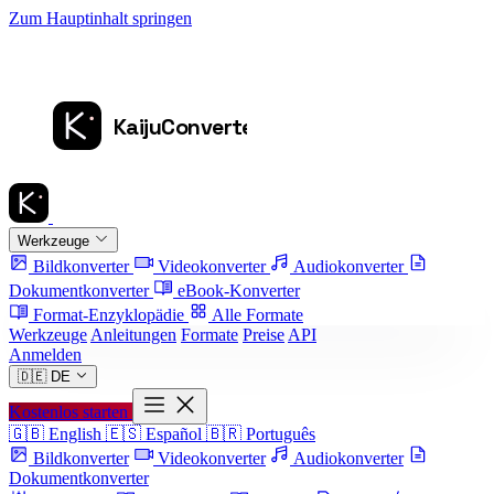
Zum Hauptinhalt springen
Werkzeuge
Bildkonverter
Videokonverter
Audiokonverter
Dokumentkonverter
eBook-Konverter
Format-Enzyklopädie
Alle Formate
Werkzeuge
Anleitungen
Formate
Preise
API
Anmelden
🇩🇪
DE
Kostenlos starten
🇬🇧
English
🇪🇸
Español
🇧🇷
Português
Bildkonverter
Videokonverter
Audiokonverter
Dokumentkonverter