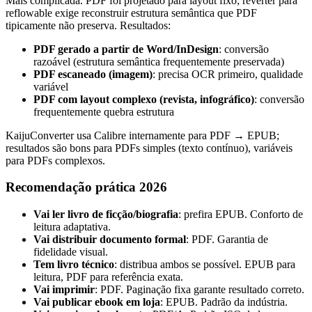
Mais complicada. PDF foi projetado para layout fixo; reverter para
reflowable exige reconstruir estrutura semântica que PDF
tipicamente não preserva. Resultados:
PDF gerado a partir de Word/InDesign
: conversão
razoável (estrutura semântica frequentemente preservada)
PDF escaneado (imagem)
: precisa OCR primeiro, qualidade
variável
PDF com layout complexo (revista, infográfico)
: conversão
frequentemente quebra estrutura
KaijuConverter usa Calibre internamente para PDF → EPUB;
resultados são bons para PDFs simples (texto contínuo), variáveis
para PDFs complexos.
Recomendação prática 2026
Vai ler livro de ficção/biografia
: prefira EPUB. Conforto de
leitura adaptativa.
Vai distribuir documento formal
: PDF. Garantia de
fidelidade visual.
Tem livro técnico
: distribua ambos se possível. EPUB para
leitura, PDF para referência exata.
Vai imprimir
: PDF. Paginação fixa garante resultado correto.
Vai publicar ebook em loja
: EPUB. Padrão da indústria.