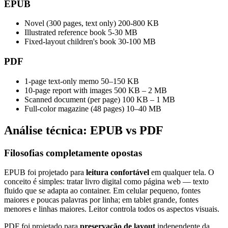
EPUB
Novel (300 pages, text only)
200-800 KB
Illustrated reference book
5-30 MB
Fixed-layout children's book
30-100 MB
PDF
1-page text-only memo
50–150 KB
10-page report with images
500 KB – 2 MB
Scanned document (per page)
100 KB – 1 MB
Full-color magazine (48 pages)
10–40 MB
Análise técnica: EPUB vs PDF
Filosofias completamente opostas
EPUB foi projetado para
leitura confortável
em qualquer tela. O
conceito é simples: tratar livro digital como página web — texto
fluido que se adapta ao container. Em celular pequeno, fontes
maiores e poucas palavras por linha; em tablet grande, fontes
menores e linhas maiores. Leitor controla todos os aspectos visuais.
PDF foi projetado para
preservação de layout
independente da