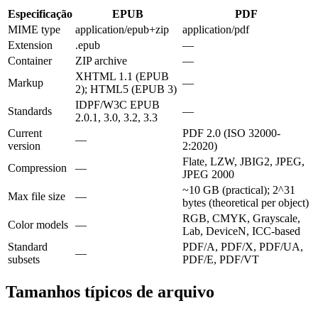
Especificação
EPUB
PDF
MIME type
application/epub+zip
application/pdf
Extension
.epub
—
Container
ZIP archive
—
XHTML 1.1 (EPUB
Markup
—
2); HTML5 (EPUB 3)
IDPF/W3C EPUB
Standards
—
2.0.1, 3.0, 3.2, 3.3
Current
PDF 2.0 (ISO 32000-
—
version
2:2020)
Flate, LZW, JBIG2, JPEG,
Compression
—
JPEG 2000
~10 GB (practical); 2^31
Max file size
—
bytes (theoretical per object)
RGB, CMYK, Grayscale,
Color models
—
Lab, DeviceN, ICC-based
Standard
PDF/A, PDF/X, PDF/UA,
—
subsets
PDF/E, PDF/VT
Tamanhos típicos de arquivo