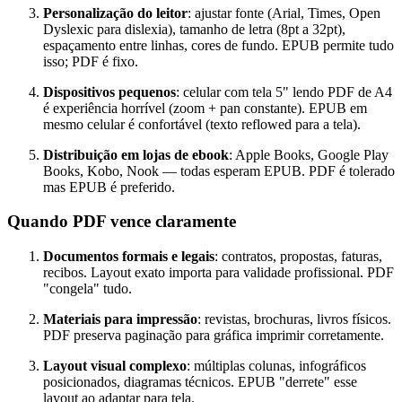
Personalização do leitor
: ajustar fonte (Arial, Times, Open
Dyslexic para dislexia), tamanho de letra (8pt a 32pt),
espaçamento entre linhas, cores de fundo. EPUB permite tudo
isso; PDF é fixo.
Dispositivos pequenos
: celular com tela 5" lendo PDF de A4
é experiência horrível (zoom + pan constante). EPUB em
mesmo celular é confortável (texto reflowed para a tela).
Distribuição em lojas de ebook
: Apple Books, Google Play
Books, Kobo, Nook — todas esperam EPUB. PDF é tolerado
mas EPUB é preferido.
Quando PDF vence claramente
Documentos formais e legais
: contratos, propostas, faturas,
recibos. Layout exato importa para validade profissional. PDF
"congela" tudo.
Materiais para impressão
: revistas, brochuras, livros físicos.
PDF preserva paginação para gráfica imprimir corretamente.
Layout visual complexo
: múltiplas colunas, infográficos
posicionados, diagramas técnicos. EPUB "derrete" esse
layout ao adaptar para tela.