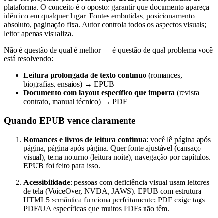
plataforma. O conceito é o oposto: garantir que documento apareça
idêntico em qualquer lugar. Fontes embutidas, posicionamento
absoluto, paginação fixa. Autor controla todos os aspectos visuais;
leitor apenas visualiza.
Não é questão de qual é melhor — é questão de qual problema você
está resolvendo:
Leitura prolongada de texto contínuo
(romances,
biografias, ensaios) → EPUB
Documento com layout específico que importa
(revista,
contrato, manual técnico) → PDF
Quando EPUB vence claramente
Romances e livros de leitura contínua
: você lê página após
página, página após página. Quer fonte ajustável (cansaço
visual), tema noturno (leitura noite), navegação por capítulos.
EPUB foi feito para isso.
Acessibilidade
: pessoas com deficiência visual usam leitores
de tela (VoiceOver, NVDA, JAWS). EPUB com estrutura
HTML5 semântica funciona perfeitamente; PDF exige tags
PDF/UA específicas que muitos PDFs não têm.