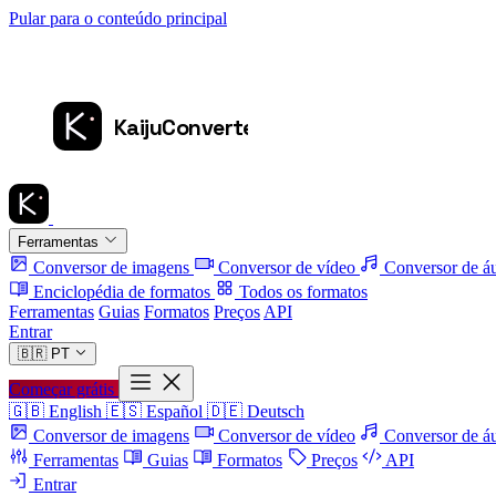
Pular para o conteúdo principal
Ferramentas
Conversor de imagens
Conversor de vídeo
Conversor de á
Enciclopédia de formatos
Todos os formatos
Ferramentas
Guias
Formatos
Preços
API
Entrar
🇧🇷
PT
Começar grátis
🇬🇧
English
🇪🇸
Español
🇩🇪
Deutsch
Conversor de imagens
Conversor de vídeo
Conversor de á
Ferramentas
Guias
Formatos
Preços
API
Entrar