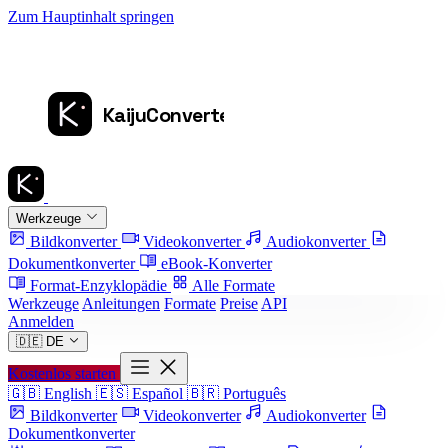
Zum Hauptinhalt springen
Werkzeuge
Bildkonverter
Videokonverter
Audiokonverter
Dokumentkonverter
eBook-Konverter
Format-Enzyklopädie
Alle Formate
Werkzeuge
Anleitungen
Formate
Preise
API
Anmelden
🇩🇪
DE
Kostenlos starten
🇬🇧
English
🇪🇸
Español
🇧🇷
Português
Bildkonverter
Videokonverter
Audiokonverter
Dokumentkonverter