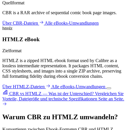
Quellformat
CBR is a RAR archive of sequential comic book page images.
Über CBR-Dateien
Alle eBooks-Umwandlungen
htmlz
HTMLZ eBook
Zielformat
HTMLZ is a zipped HTML ebook format used by Calibre as a
lossless intermediate representation. It packages HTML content,
CSS stylesheets, and images into a single ZIP archive, preserving
full formatting fidelity during ebook conversion chains.
Über HTMLZ-Dateien
Alle eBooks-Umwandlungen
CBR vs HTMLZ — Was ist der Unterschied?
Vergleichen Sie
Vorteile, Dateigröße und technische Spezifikationen Seite an Seite.
Warum CBR zu HTMLZ umwandeln?
Konvertieren zwischen Ebook-Formaten CBR und HTMLZ