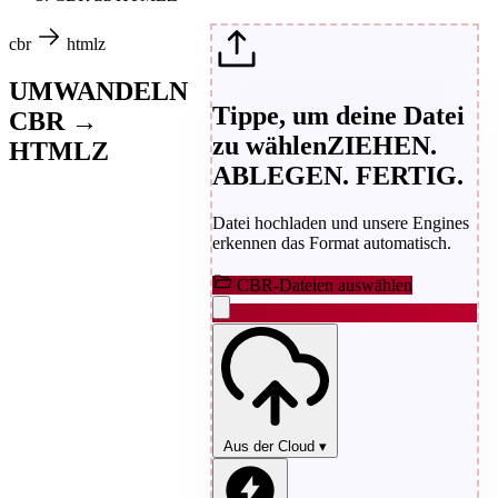
cbr
htmlz
UMWANDELN
Tippe, um deine Datei
CBR →
zu wählen
ZIEHEN.
HTMLZ
ABLEGEN. FERTIG.
Datei hochladen und unsere Engines
erkennen das Format automatisch.
CBR-Dateien auswählen
Aus der Cloud
▾