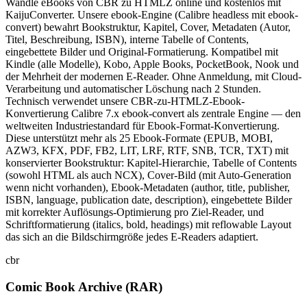
Wandle eBooks von CBR zu HTMLZ online und kostenlos mit
KaijuConverter. Unsere ebook-Engine (Calibre headless mit ebook-
convert) bewahrt Bookstruktur, Kapitel, Cover, Metadaten (Autor,
Titel, Beschreibung, ISBN), interne Tabelle of Contents,
eingebettete Bilder und Original-Formatierung. Kompatibel mit
Kindle (alle Modelle), Kobo, Apple Books, PocketBook, Nook und
der Mehrheit der modernen E-Reader. Ohne Anmeldung, mit Cloud-
Verarbeitung und automatischer Löschung nach 2 Stunden.
Technisch verwendet unsere CBR-zu-HTMLZ-Ebook-
Konvertierung Calibre 7.x ebook-convert als zentrale Engine — den
weltweiten Industriestandard für Ebook-Format-Konvertierung.
Diese unterstützt mehr als 25 Ebook-Formate (EPUB, MOBI,
AZW3, KFX, PDF, FB2, LIT, LRF, RTF, SNB, TCR, TXT) mit
konservierter Bookstruktur: Kapitel-Hierarchie, Tabelle of Contents
(sowohl HTML als auch NCX), Cover-Bild (mit Auto-Generation
wenn nicht vorhanden), Ebook-Metadaten (author, title, publisher,
ISBN, language, publication date, description), eingebettete Bilder
mit korrekter Auflösungs-Optimierung pro Ziel-Reader, und
Schriftformatierung (italics, bold, headings) mit reflowable Layout
das sich an die Bildschirmgröße jedes E-Readers adaptiert.
cbr
Comic Book Archive (RAR)