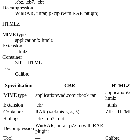
.cbz, .cb7, .cbt
Decompression
WinRAR, unrar, p7zip (with RAR plugin)
HTMLZ
MIME type
application/x-htmlz
Extension
.htmlz
Container
ZIP + HTML
Tool
Calibre
Spezifikation
CBR
HTMLZ
application/x-
MIME type
application/vnd.comicbook-rar
htmlz
Extension
.cbr
.htmlz
Container
RAR (variants 3, 4, 5)
ZIP + HTML
Siblings
.cbz, .cb7, .cbt
—
WinRAR, unrar, p7zip (with RAR
Decompression
—
plugin)
Tool
—
Calibre