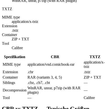
WinRAR, unrar, p7zip (with RAR plugin)
TXTZ
MIME type
application/x-txtz
Extension
.txtz
Container
ZIP + TXT
Tool
Calibre
Spezifikation
CBR
TXTZ
application/x-
MIME type
application/vnd.comicbook-rar
txtz
Extension
.cbr
.txtz
Container
RAR (variants 3, 4, 5)
ZIP + TXT
Siblings
.cbz, .cb7, .cbt
—
WinRAR, unrar, p7zip (with RAR
Decompression
—
plugin)
Tool
—
Calibre
CBR vs TXTZ — Typische Größen