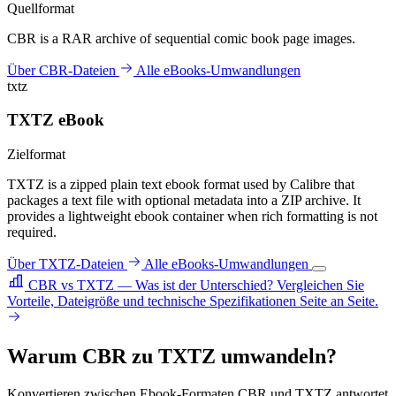
Quellformat
CBR is a RAR archive of sequential comic book page images.
Über CBR-Dateien
Alle eBooks-Umwandlungen
txtz
TXTZ eBook
Zielformat
TXTZ is a zipped plain text ebook format used by Calibre that
packages a text file with optional metadata into a ZIP archive. It
provides a lightweight ebook container when rich formatting is not
required.
Über TXTZ-Dateien
Alle eBooks-Umwandlungen
CBR vs TXTZ — Was ist der Unterschied?
Vergleichen Sie
Vorteile, Dateigröße und technische Spezifikationen Seite an Seite.
Warum CBR zu TXTZ umwandeln?
Konvertieren zwischen Ebook-Formaten CBR und TXTZ antwortet