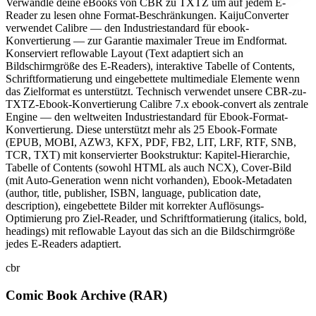
Verwandle deine eBooks von CBR zu TXTZ um auf jedem E-
Reader zu lesen ohne Format-Beschränkungen. KaijuConverter
verwendet Calibre — den Industriestandard für ebook-
Konvertierung — zur Garantie maximaler Treue im Endformat.
Konserviert reflowable Layout (Text adaptiert sich an
Bildschirmgröße des E-Readers), interaktive Tabelle of Contents,
Schriftformatierung und eingebettete multimediale Elemente wenn
das Zielformat es unterstützt. Technisch verwendet unsere CBR-zu-
TXTZ-Ebook-Konvertierung Calibre 7.x ebook-convert als zentrale
Engine — den weltweiten Industriestandard für Ebook-Format-
Konvertierung. Diese unterstützt mehr als 25 Ebook-Formate
(EPUB, MOBI, AZW3, KFX, PDF, FB2, LIT, LRF, RTF, SNB,
TCR, TXT) mit konservierter Bookstruktur: Kapitel-Hierarchie,
Tabelle of Contents (sowohl HTML als auch NCX), Cover-Bild
(mit Auto-Generation wenn nicht vorhanden), Ebook-Metadaten
(author, title, publisher, ISBN, language, publication date,
description), eingebettete Bilder mit korrekter Auflösungs-
Optimierung pro Ziel-Reader, und Schriftformatierung (italics, bold,
headings) mit reflowable Layout das sich an die Bildschirmgröße
jedes E-Readers adaptiert.
cbr
Comic Book Archive (RAR)