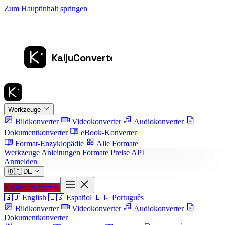
Zum Hauptinhalt springen
Werkzeuge
Bildkonverter
Videokonverter
Audiokonverter
Dokumentkonverter
eBook-Konverter
Format-Enzyklopädie
Alle Formate
Werkzeuge
Anleitungen
Formate
Preise
API
Anmelden
🇩🇪
DE
Kostenlos starten
🇬🇧
English
🇪🇸
Español
🇧🇷
Português
Bildkonverter
Videokonverter
Audiokonverter
Dokumentkonverter