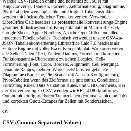
Wandle CSV-Tabellen online und kostenlos zu JSON mit
KaijuConverter. Tabellen, Formeln, Zellformatierung, Diagramme,
Pivot-Tabellen wenn aplicable und Original-Tabellenstruktur
werden mit höchstmöglicher Treue konvertiert. Verwendet
LibreOffice Calc headless als professionelle Konvertierungs-Engine,
garantiert Industriestandard-Kompatibilität mit Microsoft Excel,
Google Sheets, Apple Numbers, Apache OpenOffice und allen
modernen Tabellen-Suites. Technisch verwendet unsere CSV-zu-
JSON-Tabellenkonvertierung LibreOffice Calc 7.6 headless als
zentrale Engine mit voller Excel-Kompatibilität. Wir konservieren
alle Zellen-Daten (Text, Zahlen, Datums, Formeln mit korrekter
Funktionsnamen-Übersetzung zwischen Locales), Cell-
Formatierung (Font, Color, Borders, Alignment, Cell-Merging),
benannte Ranges, mehrere Worksheets/Tabs, eingebettete
Diagramme (Bar, Line, Pie, Scatter mit Achsen-Konfiguration),
Pivot-Tabellen wenn das Zielformat sie unterstützt, Conditional
Formatting Rules, Data Validation Rules, und Cell Comments. Bei
der Konvertierung zu CSV wenden wir RFC-4180-konformes
Output mit konfigurierbaren Trennzeichen (comma, semicolon, tab)
und korrekten Quote-Escapes für Zellen mit Sonderzeichen.
csv
CSV (Comma-Separated Values)