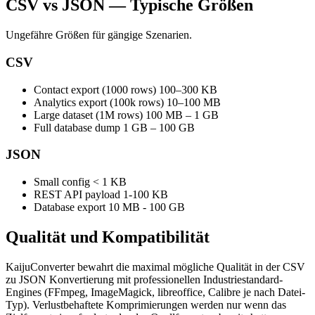
CSV vs JSON — Typische Größen
Ungefähre Größen für gängige Szenarien.
CSV
Contact export (1000 rows)
100–300 KB
Analytics export (100k rows)
10–100 MB
Large dataset (1M rows)
100 MB – 1 GB
Full database dump
1 GB – 100 GB
JSON
Small config
< 1 KB
REST API payload
1-100 KB
Database export
10 MB - 100 GB
Qualität und
Kompatibilität
KaijuConverter bewahrt die maximal mögliche Qualität in der CSV
zu JSON Konvertierung mit professionellen Industriestandard-
Engines (FFmpeg, ImageMagick, libreoffice, Calibre je nach Datei-
Typ). Verlustbehaftete Komprimierungen werden nur wenn das