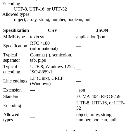
Encoding
UTF-8, UTF-16, or UTF-32
Allowed types
object, array, string, number, boolean, null
Spezifikation
CSV
JSON
MIME type
text/csv
application/json
RFC 4180
Specification
—
(informational)
Typical
Comma (;), semicolon,
—
separator
tab, pipe
Typical
UTF-8, Windows-1252,
—
encoding
ISO-8859-1
LF (Unix), CRLF
Line endings
—
(Windows)
Extension
—
.json
Standard
—
ECMA-404, RFC 8259
UTF-8, UTF-16, or UTF-
Encoding
—
32
Allowed
object, array, string,
—
types
number, boolean, null