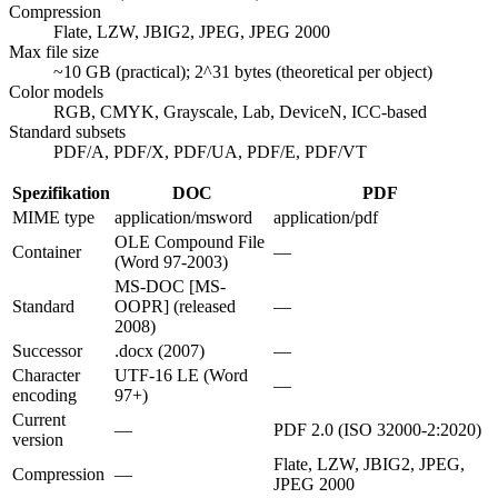
Compression
Flate, LZW, JBIG2, JPEG, JPEG 2000
Max file size
~10 GB (practical); 2^31 bytes (theoretical per object)
Color models
RGB, CMYK, Grayscale, Lab, DeviceN, ICC-based
Standard subsets
PDF/A, PDF/X, PDF/UA, PDF/E, PDF/VT
Spezifikation
DOC
PDF
MIME type
application/msword
application/pdf
OLE Compound File
Container
—
(Word 97-2003)
MS-DOC [MS-
Standard
OOPR] (released
—
2008)
Successor
.docx (2007)
—
Character
UTF-16 LE (Word
—
encoding
97+)
Current
—
PDF 2.0 (ISO 32000-2:2020)
version
Flate, LZW, JBIG2, JPEG,
Compression
—
JPEG 2000