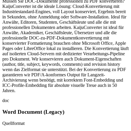
Müssen Sie DOC-Dokumente professionell zu PDF konvertieren?
KaijuConverter ist die ideale Lösung: Cloud-Konvertierung mit
Industriestandard-Engines, voll Layout konserviert, Ergebnis bereit
in Sekunden, ohne Anmeldung oder Software-Installation. Ideal für
Anwälte, Editoren, Studenten, Geschäftsleute und alle die mit
professionellen Dokumenten arbeiten. KaijuConverter ist ideal für
Anwälte, Akademiker, Geschäftsleute, Übersetzer und alle die
professionelle DOC-zu-PDF-Dokumentkonvertierung mit
konservierter Formatierung brauchen ohne Microsoft Office, Apple
Pages oder LibreOffice lokal zu installieren. Die Konvertierung läuft
auf isolierten Cloud-Servern mit dedizierter Verarbeitungs-Pipeline
pro Dokument. Wir konservieren auch Dokument-Eigenschaften
(author, title, subject, keywords, comments) und revision history
wenn das Zielformat sie unterstützt. Bei der Konvertierung zu PDF
garantieren wir PDF/A-konformes Output für Langzeit-
Archivierung wenn benötigt, mit korrektem Font-Embedding und
ICC-Profile-Embedding für absolute visuelle Treue auch in 50
Jahren.
doc
Word Document (Legacy)
Quellformat