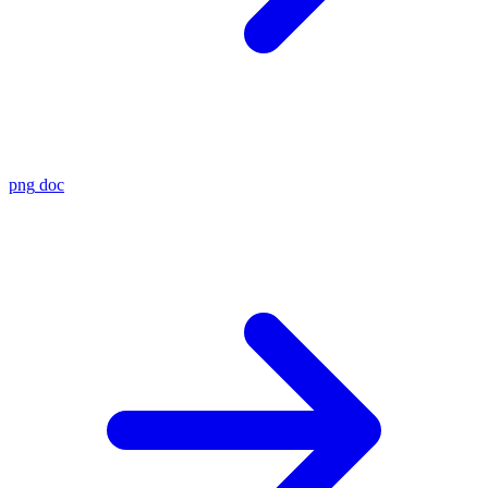
png
doc