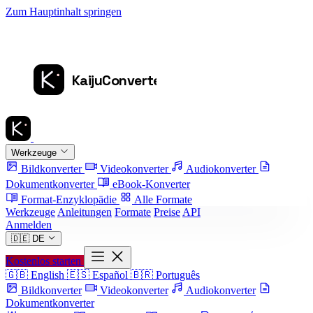
Zum Hauptinhalt springen
Werkzeuge
Bildkonverter
Videokonverter
Audiokonverter
Dokumentkonverter
eBook-Konverter
Format-Enzyklopädie
Alle Formate
Werkzeuge
Anleitungen
Formate
Preise
API
Anmelden
🇩🇪
DE
Kostenlos starten
🇬🇧
English
🇪🇸
Español
🇧🇷
Português
Bildkonverter
Videokonverter
Audiokonverter
Dokumentkonverter