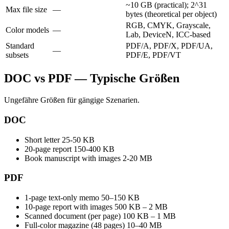
~10 GB (practical); 2^31
Max file size
—
bytes (theoretical per object)
RGB, CMYK, Grayscale,
Color models
—
Lab, DeviceN, ICC-based
Standard
PDF/A, PDF/X, PDF/UA,
—
subsets
PDF/E, PDF/VT
DOC vs PDF — Typische Größen
Ungefähre Größen für gängige Szenarien.
DOC
Short letter
25-50 KB
20-page report
150-400 KB
Book manuscript with images
2-20 MB
PDF
1-page text-only memo
50–150 KB
10-page report with images
500 KB – 2 MB
Scanned document (per page)
100 KB – 1 MB
Full-color magazine (48 pages)
10–40 MB