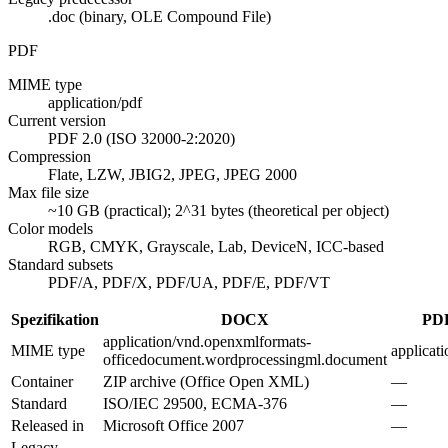
.doc (binary, OLE Compound File)
PDF
MIME type
application/pdf
Current version
PDF 2.0 (ISO 32000-2:2020)
Compression
Flate, LZW, JBIG2, JPEG, JPEG 2000
Max file size
~10 GB (practical); 2^31 bytes (theoretical per object)
Color models
RGB, CMYK, Grayscale, Lab, DeviceN, ICC-based
Standard subsets
PDF/A, PDF/X, PDF/UA, PDF/E, PDF/VT
Spezifikation
DOCX
PD
application/vnd.openxmlformats-
MIME type
applicati
officedocument.wordprocessingml.document
Container
ZIP archive (Office Open XML)
—
Standard
ISO/IEC 29500, ECMA-376
—
Released in
Microsoft Office 2007
—
Legacy