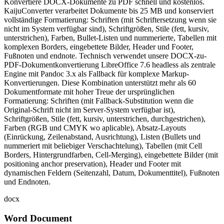
Konvertiere DOCX-Dokumente zu PDF schnell und kostenlos.
KaijuConverter verarbeitet Dokumente bis 25 MB und konserviert
vollständige Formatierung: Schriften (mit Schriftersetzung wenn sie
nicht im System verfügbar sind), Schriftgrößen, Stile (fett, kursiv,
unterstrichen), Farben, Bullet-Listen und nummerierte, Tabellen mit
komplexen Borders, eingebettete Bilder, Header und Footer,
Fußnoten und endnote. Technisch verwendet unsere DOCX-zu-
PDF-Dokumentkonvertierung LibreOffice 7.6 headless als zentrale
Engine mit Pandoc 3.x als Fallback für komplexe Markup-
Konvertierungen. Diese Kombination unterstützt mehr als 60
Dokumentformate mit hoher Treue der ursprünglichen
Formatierung: Schriften (mit Fallback-Substitution wenn die
Original-Schrift nicht im Server-System verfügbar ist),
Schriftgrößen, Stile (fett, kursiv, unterstrichen, durchgestrichen),
Farben (RGB und CMYK wo aplicable), Absatz-Layouts
(Einrückung, Zeilenabstand, Ausrichtung), Listen (Bullets und
nummeriert mit beliebiger Verschachtelung), Tabellen (mit Cell
Borders, Hintergrundfarben, Cell-Merging), eingebettete Bilder (mit
positioning anchor preservation), Header und Footer mit
dynamischen Feldern (Seitenzahl, Datum, Dokumenttitel), Fußnoten
und Endnoten.
docx
Word Document