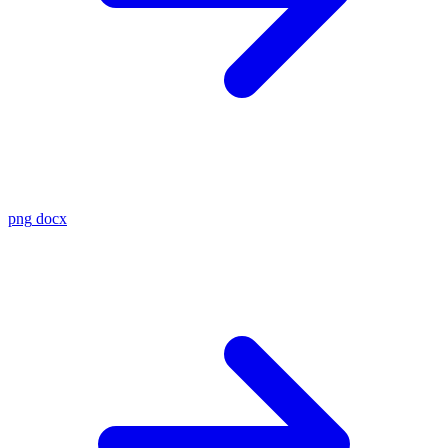
png
docx