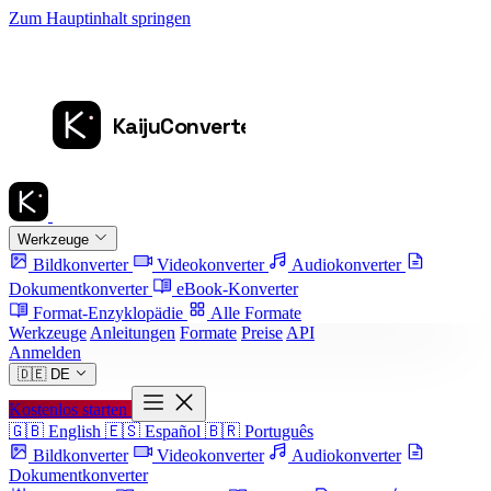
Zum Hauptinhalt springen
Werkzeuge
Bildkonverter
Videokonverter
Audiokonverter
Dokumentkonverter
eBook-Konverter
Format-Enzyklopädie
Alle Formate
Werkzeuge
Anleitungen
Formate
Preise
API
Anmelden
🇩🇪
DE
Kostenlos starten
🇬🇧
English
🇪🇸
Español
🇧🇷
Português
Bildkonverter
Videokonverter
Audiokonverter
Dokumentkonverter