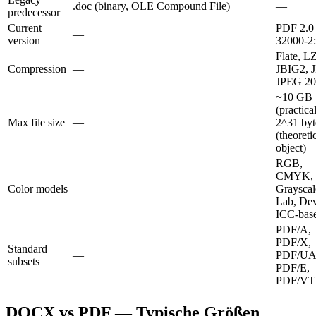
.doc (binary, OLE Compound File)
—
predecessor
Current
PDF 2.0
—
version
32000-2
Flate, L
Compression
—
JBIG2, 
JPEG 20
~10 GB
(practical
Max file size
—
2^31 byt
(theoreti
object)
RGB,
CMYK,
Color models
—
Grayscal
Lab, De
ICC-bas
PDF/A,
PDF/X,
Standard
—
PDF/UA
subsets
PDF/E,
PDF/VT
DOCX vs PDF — Typische Größen