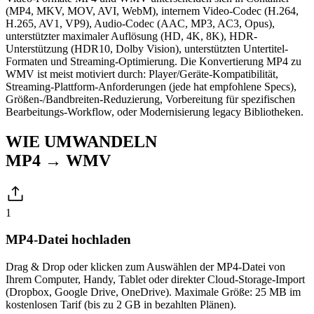
(MP4, MKV, MOV, AVI, WebM), internem Video-Codec (H.264,
H.265, AV1, VP9), Audio-Codec (AAC, MP3, AC3, Opus),
unterstützter maximaler Auflösung (HD, 4K, 8K), HDR-
Unterstützung (HDR10, Dolby Vision), unterstützten Untertitel-
Formaten und Streaming-Optimierung. Die Konvertierung MP4 zu
WMV ist meist motiviert durch: Player/Geräte-Kompatibilität,
Streaming-Plattform-Anforderungen (jede hat empfohlene Specs),
Größen-/Bandbreiten-Reduzierung, Vorbereitung für spezifischen
Bearbeitungs-Workflow, oder Modernisierung legacy Bibliotheken.
WIE UMWANDELN
MP4 → WMV
1
MP4-Datei hochladen
Drag & Drop oder klicken zum Auswählen der MP4-Datei von
Ihrem Computer, Handy, Tablet oder direkter Cloud-Storage-Import
(Dropbox, Google Drive, OneDrive). Maximale Größe: 25 MB im
kostenlosen Tarif (bis zu 2 GB in bezahlten Plänen).