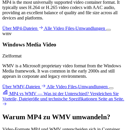
MP4 is the most universally supported video container format. It
typically uses H.264 or H.265 video codecs with AAC audio,
providing an excellent balance of quality and file size across all
devices and platforms.
Über MP4-Dateien
Alle Video Files-Umwandlungen
wmv
Windows Media Video
Zielformat
WMV is a Microsoft proprietary video format from the Windows
Media framework. It was common in the early 2000s and still
appears in corporate and legacy environments.
Über WMV-Dateien
Alle Video Files-Umwandlungen
MP4 vs WMV — Was ist der Unterschied?
Vergleichen Sie
Vorteile, Dateigröße und technische Spezifikationen Seite an Seite.
Warum MP4 zu WMV umwandeln?
Video-Formate MP4 und WMV unterscheiden sich in Container