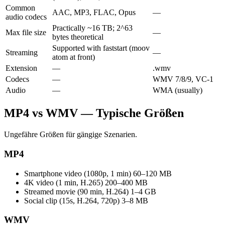
Common
AAC, MP3, FLAC, Opus
—
audio codecs
Practically ~16 TB; 2^63
Max file size
—
bytes theoretical
Supported with faststart (moov
Streaming
—
atom at front)
Extension
—
.wmv
Codecs
—
WMV 7/8/9, VC-1
Audio
—
WMA (usually)
MP4 vs WMV — Typische Größen
Ungefähre Größen für gängige Szenarien.
MP4
Smartphone video (1080p, 1 min)
60–120 MB
4K video (1 min, H.265)
200–400 MB
Streamed movie (90 min, H.264)
1–4 GB
Social clip (15s, H.264, 720p)
3–8 MB
WMV