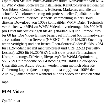
Optimieren Sie Ihre Video-Workflow durch Konvertieren von MP4
zu WMV ohne Software zu installieren. KaijuConverter ist ideal für
YouTubers, Content-Creators, Editoren, Marketers und alle die
schnelle Videokonvertierung mit professioneller Qualität brauchen.
Drag-and-drop Interface, schnelle Verarbeitung in der Cloud,
direkter Download von 100% kompatibler WMV-Datei. Technisch
verarbeiten wir MP4-zu-WMV-Videokonvertierungen bis 500 MB
pro Datei mit Auflösungen bis 4K (3840×2160) und Frame-Rates
bis 60 fps. Die Video-Engine basiert auf FFmpeg 6.x mit hardware-
acceleration auf den Servern (NVENC für H.264/H.265 Encoding
wenn verfügbar) und den besten Open-Source-Codec-Builds: x264
für H.264-Standard mit medium-preset und CRF 22-23 (visually-
lossless), x265 für H.265/HEVC mit slow-preset für maximale
Komprimierungs-Effizienz, libvpx-vp9 für WebM-Optimierung,
SVT-AV1 für moderne AV1-Encoding mit 10-bit Color-Space-
Unterstützung. Audio-Spuren werden wenn möglich ohne Re-
Codierung kopiert (stream copy mit -c:a copy), was 100% der
Audio-Qualität bewahrt während nur das Video transcodiert wird.
mp4
MP4 Video
Quellformat