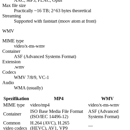
AAC, MP3, FLAC, Opus
Max file size
Practically ~16 TB; 2^63 bytes theoretical
Streaming
Supported with faststart (moov atom at front)
WMV
MIME type
video/x-ms-wmv
Container
ASF (Advanced Systems Format)
Extension
.wmv
Codecs
WMV 7/8/9, VC-1
Audio
WMA (usually)
Spezifikation
MP4
WMV
MIME type
video/mp4
video/x-ms-wmv
ISO Base Media File Format
ASF (Advanced
Container
(ISO/IEC 14496-12)
Systems Format)
Common
H.264 (AVC), H.265
—
video codecs
(HEVC), AV1, VP9