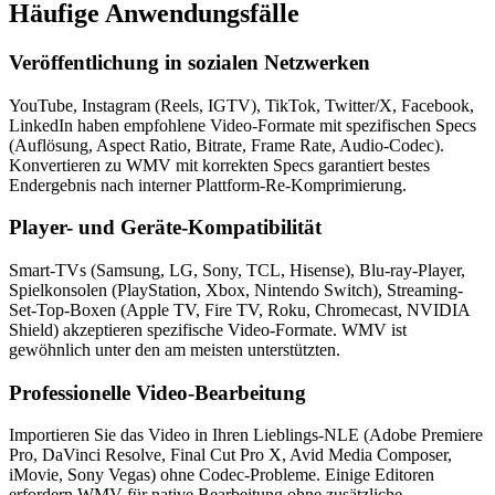
Häufige
Anwendungsfälle
Veröffentlichung in sozialen Netzwerken
YouTube, Instagram (Reels, IGTV), TikTok, Twitter/X, Facebook,
LinkedIn haben empfohlene Video-Formate mit spezifischen Specs
(Auflösung, Aspect Ratio, Bitrate, Frame Rate, Audio-Codec).
Konvertieren zu WMV mit korrekten Specs garantiert bestes
Endergebnis nach interner Plattform-Re-Komprimierung.
Player- und Geräte-Kompatibilität
Smart-TVs (Samsung, LG, Sony, TCL, Hisense), Blu-ray-Player,
Spielkonsolen (PlayStation, Xbox, Nintendo Switch), Streaming-
Set-Top-Boxen (Apple TV, Fire TV, Roku, Chromecast, NVIDIA
Shield) akzeptieren spezifische Video-Formate. WMV ist
gewöhnlich unter den am meisten unterstützten.
Professionelle Video-Bearbeitung
Importieren Sie das Video in Ihren Lieblings-NLE (Adobe Premiere
Pro, DaVinci Resolve, Final Cut Pro X, Avid Media Composer,
iMovie, Sony Vegas) ohne Codec-Probleme. Einige Editoren
erfordern WMV für native Bearbeitung ohne zusätzliche