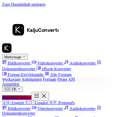
Zum Hauptinhalt springen
Werkzeuge
Bildkonverter
Videokonverter
Audiokonverter
Dokumentkonverter
eBook-Konverter
Format-Enzyklopädie
Alle Formate
Werkzeuge
Anleitungen
Formate
Preise
API
Anmelden
🇩🇪
DE
Kostenlos starten
🇬🇧
English
🇪🇸
Español
🇧🇷
Português
Bildkonverter
Videokonverter
Audiokonverter
Dokumentkonverter