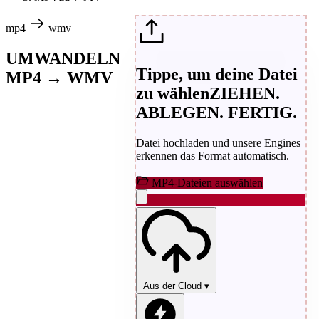
mp4
wmv
UMWANDELN
Tippe, um deine Datei
MP4 → WMV
zu wählen
ZIEHEN.
ABLEGEN. FERTIG.
Datei hochladen und unsere Engines
erkennen das Format automatisch.
MP4-Dateien auswählen
Aus der Cloud
▾