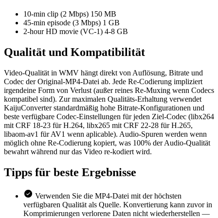
10-min clip (2 Mbps)
150 MB
45-min episode (3 Mbps)
1 GB
2-hour HD movie (VC-1)
4-8 GB
Qualität und
Kompatibilität
Video-Qualität in WMV hängt direkt von Auflösung, Bitrate und
Codec der Original-MP4-Datei ab. Jede Re-Codierung impliziert
irgendeine Form von Verlust (außer reines Re-Muxing wenn Codecs
kompatibel sind). Zur maximalen Qualitäts-Erhaltung verwendet
KaijuConverter standardmäßig hohe Bitrate-Konfigurationen und
beste verfügbare Codec-Einstellungen für jeden Ziel-Codec (libx264
mit CRF 18-23 für H.264, libx265 mit CRF 22-28 für H.265,
libaom-av1 für AV1 wenn aplicable). Audio-Spuren werden wenn
möglich ohne Re-Codierung kopiert, was 100% der Audio-Qualität
bewahrt während nur das Video re-kodiert wird.
Tipps für
beste Ergebnisse
Verwenden Sie die MP4-Datei mit der höchsten
verfügbaren Qualität als Quelle. Konvertierung kann zuvor in
Komprimierungen verlorene Daten nicht wiederherstellen —