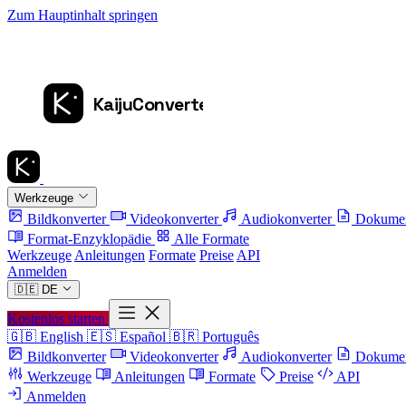
Zum Hauptinhalt springen
Werkzeuge
Bildkonverter
Videokonverter
Audiokonverter
Dokumen
Format-Enzyklopädie
Alle Formate
Werkzeuge
Anleitungen
Formate
Preise
API
Anmelden
🇩🇪
DE
Kostenlos starten
🇬🇧
English
🇪🇸
Español
🇧🇷
Português
Bildkonverter
Videokonverter
Audiokonverter
Dokumen
Werkzeuge
Anleitungen
Formate
Preise
API
Anmelden