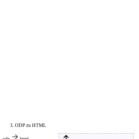
ODP zu HTML
odp
html