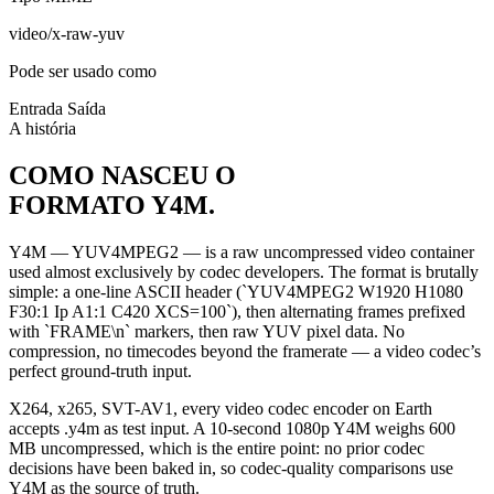
video/x-raw-yuv
Pode ser usado como
Entrada
Saída
A história
COMO NASCEU O
FORMATO Y4M.
Y4M — YUV4MPEG2 — is a raw uncompressed video container
used almost exclusively by codec developers. The format is brutally
simple: a one-line ASCII header (`YUV4MPEG2 W1920 H1080
F30:1 Ip A1:1 C420 XCS=100`), then alternating frames prefixed
with `FRAME\n` markers, then raw YUV pixel data. No
compression, no timecodes beyond the framerate — a video codec’s
perfect ground-truth input.
X264, x265, SVT-AV1, every video codec encoder on Earth
accepts .y4m as test input. A 10-second 1080p Y4M weighs 600
MB uncompressed, which is the entire point: no prior codec
decisions have been baked in, so codec-quality comparisons use
Y4M as the source of truth.