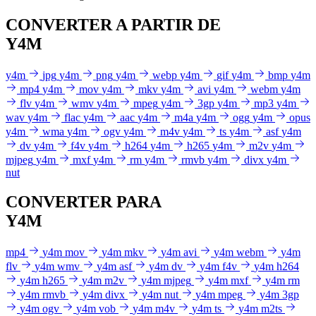
CONVERTER A PARTIR DE
Y4M
y4m
jpg
y4m
png
y4m
webp
y4m
gif
y4m
bmp
y4m
mp4
y4m
mov
y4m
mkv
y4m
avi
y4m
webm
y4m
flv
y4m
wmv
y4m
mpeg
y4m
3gp
y4m
mp3
y4m
wav
y4m
flac
y4m
aac
y4m
m4a
y4m
ogg
y4m
opus
y4m
wma
y4m
ogv
y4m
m4v
y4m
ts
y4m
asf
y4m
dv
y4m
f4v
y4m
h264
y4m
h265
y4m
m2v
y4m
mjpeg
y4m
mxf
y4m
rm
y4m
rmvb
y4m
divx
y4m
nut
CONVERTER PARA
Y4M
mp4
y4m
mov
y4m
mkv
y4m
avi
y4m
webm
y4m
flv
y4m
wmv
y4m
asf
y4m
dv
y4m
f4v
y4m
h264
y4m
h265
y4m
m2v
y4m
mjpeg
y4m
mxf
y4m
rm
y4m
rmvb
y4m
divx
y4m
nut
y4m
mpeg
y4m
3gp
y4m
ogv
y4m
vob
y4m
m4v
y4m
ts
y4m
m2ts