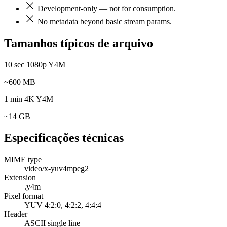
Development-only — not for consumption.
No metadata beyond basic stream params.
Tamanhos típicos de arquivo
10 sec 1080p Y4M
~600 MB
1 min 4K Y4M
~14 GB
Especificações técnicas
MIME type
video/x-yuv4mpeg2
Extension
.y4m
Pixel format
YUV 4:2:0, 4:2:2, 4:4:4
Header
ASCII single line