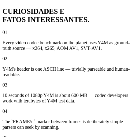
CURIOSIDADES E
FATOS INTERESSANTES.
01
Every video codec benchmark on the planet uses Y4M as ground-
truth source — x264, x265, AOM AV1, SVT-AV1.
02
Y4M's header is one ASCII line — trivially parseable and human-
readable.
03
10 seconds of 1080p Y4M is about 600 MB — codec developers
work with terabytes of Y4M test data.
04
The `FRAME\n` marker between frames is deliberately simple —
parsers can seek by scanning.