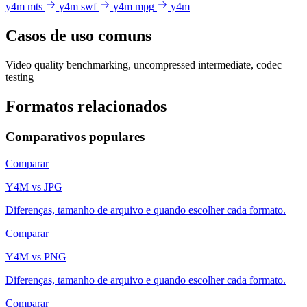
y4m
mts
y4m
swf
y4m
mpg
y4m
Casos de uso comuns
Video quality benchmarking, uncompressed intermediate, codec
testing
Formatos relacionados
Comparativos populares
Comparar
Y4M vs JPG
Diferenças, tamanho de arquivo e quando escolher cada formato.
Comparar
Y4M vs PNG
Diferenças, tamanho de arquivo e quando escolher cada formato.
Comparar