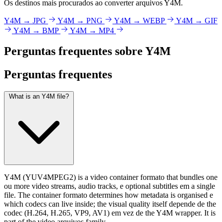
Os destinos mais procurados ao converter arquivos Y4M.
Y4M → JPG
Y4M → PNG
Y4M → WEBP
Y4M → GIF
Y4M → BMP
Y4M → MP4
Perguntas frequentes sobre Y4M
Perguntas
frequentes
What is an Y4M file?
Y4M (YUV4MPEG2) is a video container formato that bundles one
ou more video streams, audio tracks, e optional subtitles em a single
file. The container formato determines how metadata is organised e
which codecs can live inside; the visual quality itself depende de the
codec (H.264, H.265, VP9, AV1) em vez de the Y4M wrapper. It is
part of the video arquivos family.