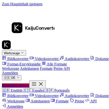
Zum Hauptinhalt springen
Werkzeuge
Bildkonverter
Videokonverter
Audiokonverter
Dokumen
Format-Enzyklopädie
Alle Formate
Werkzeuge
Anleitungen
Formate
Preise
API
Anmelden
🇩🇪
DE
Kostenlos starten
🇬🇧
English
🇪🇸
Español
🇧🇷
Português
Bildkonverter
Videokonverter
Audiokonverter
Dokumen
Werkzeuge
Anleitungen
Formate
Preise
API
Anmelden