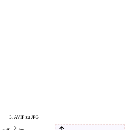
AVIF zu JPG
avif
jpg