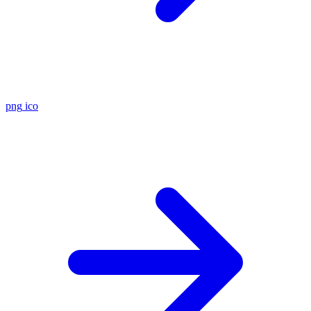
png
ico