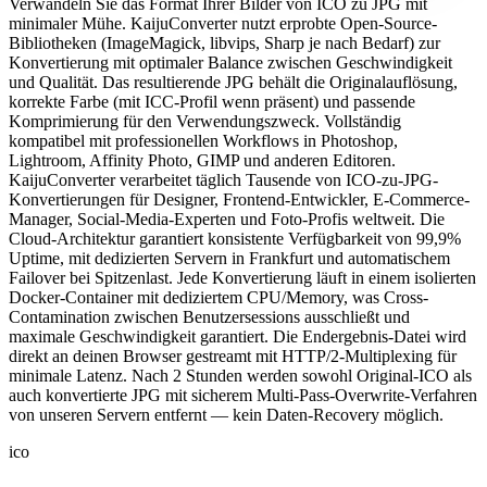
Verwandeln Sie das Format Ihrer Bilder von ICO zu JPG mit
minimaler Mühe. KaijuConverter nutzt erprobte Open-Source-
Bibliotheken (ImageMagick, libvips, Sharp je nach Bedarf) zur
Konvertierung mit optimaler Balance zwischen Geschwindigkeit
und Qualität. Das resultierende JPG behält die Originalauflösung,
korrekte Farbe (mit ICC-Profil wenn präsent) und passende
Komprimierung für den Verwendungszweck. Vollständig
kompatibel mit professionellen Workflows in Photoshop,
Lightroom, Affinity Photo, GIMP und anderen Editoren.
KaijuConverter verarbeitet täglich Tausende von ICO-zu-JPG-
Konvertierungen für Designer, Frontend-Entwickler, E-Commerce-
Manager, Social-Media-Experten und Foto-Profis weltweit. Die
Cloud-Architektur garantiert konsistente Verfügbarkeit von 99,9%
Uptime, mit dedizierten Servern in Frankfurt und automatischem
Failover bei Spitzenlast. Jede Konvertierung läuft in einem isolierten
Docker-Container mit dediziertem CPU/Memory, was Cross-
Contamination zwischen Benutzersessions ausschließt und
maximale Geschwindigkeit garantiert. Die Endergebnis-Datei wird
direkt an deinen Browser gestreamt mit HTTP/2-Multiplexing für
minimale Latenz. Nach 2 Stunden werden sowohl Original-ICO als
auch konvertierte JPG mit sicherem Multi-Pass-Overwrite-Verfahren
von unseren Servern entfernt — kein Daten-Recovery möglich.
ico