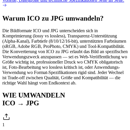
Vorteile, Dateigröße und technische Spezifikationen Seite an Seite.
Warum ICO zu JPG umwandeln?
Die Bildformate ICO und JPG unterscheiden sich in
Komprimierung (lossy vs lossless), Transparenz-Unterstützung
(Alpha-Kanal), Farbtiefe (8/10/12/16-bit), unterstützten Farbräumen
(sRGB, Adobe RGB, ProPhoto, CMYK) und Tool-Kompatibilität.
Die Konvertierung von ICO zu JPG erlaubt das Bild an spezifischen
Verwendungszweck anzupassen — sei es Web-Veröffentlichung wo
Größe wichtig ist, professioneller Druck wo CMYK obligatorisch
ist, Foto-Bearbeitung wo lossless kritisch ist, oder Anwendungs-
Verwendung wo Format-Spezifikationen rigid sind. Jeder Wechsel
ist Trade-off zwischen Qualität, Größe und Kompatibilität — die
richtige Wahl hängt vom Endkontext ab.
WIE UMWANDELN
ICO → JPG
1