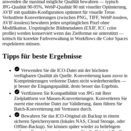
anwenden die maximal mögliche Qualität bewahren — typisch
JPG-Qualität 90-95%, WebP-Qualität 90 mit visueller Optimierung,
AVIF mit qualitäts-Konfiguration optimiert für visuelle Treue.
Verlustfreie Konvertierungen (zwischen PNG, TIFF, WebP-lossless,
AVIF-lossless) bewahren jeden ursprünglichen Pixel ohne
Modifikation. Ursprüngliche Bildmetadaten (EXIF, ICC color
profile) werden konserviert wenn das Zielformat sie unterstützt —
kritisch für korrekte Farbverwaltung in Workflows die Color Spaces
respektieren müssen.
Tipps für
beste Ergebnisse
Verwenden Sie die ICO-Datei mit der höchsten
verfügbaren Qualität als Quelle. Konvertierung kann zuvor in
Komprimierungen verlorene Daten nicht wiederherstellen —
je besser die Eingangsqualität, desto besser das Ergebnis.
Verifizieren Sie Kompatibilität von JPG mit Ihrer
Zielplattform vor Massen-Konvertierungen. Konvertieren Sie
zuerst eine einzelne Datei zur Validierung, dann führen Sie
Batch-Konvertierung mit Vertrauen durch.
Bewahren Sie das ICO-Original als Backup in einem
sicheren Speichersystem (lokales NAS, Cloud Storage, oder
Offline-Backup). Sie können später wieder zu beliebigem