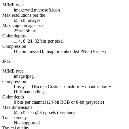
MIME type
image/vnd.microsoft.icon
Max resolutions per file
65 535 images
Max single image size
256×256 px
Color depths
1, 4, 8, 24, 32 bits per pixel
Compression
Uncompressed bitmap or embedded PNG (Vista+)
JPG
MIME type
image/jpeg
Compression
Lossy — Discrete Cosine Transform + quantization +
Huffman coding
Color depth
8 bits per channel (24-bit RGB or 8-bit grayscale)
Max dimensions
65,535 × 65,535 pixels (baseline)
Transparency
Not supported
Typical quality