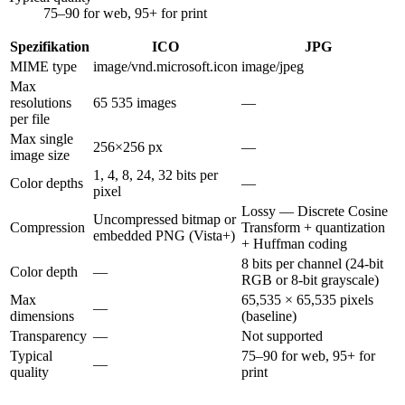
75–90 for web, 95+ for print
Spezifikation
ICO
JPG
MIME type
image/vnd.microsoft.icon
image/jpeg
Max
resolutions
65 535 images
—
per file
Max single
256×256 px
—
image size
1, 4, 8, 24, 32 bits per
Color depths
—
pixel
Lossy — Discrete Cosine
Uncompressed bitmap or
Compression
Transform + quantization
embedded PNG (Vista+)
+ Huffman coding
8 bits per channel (24-bit
Color depth
—
RGB or 8-bit grayscale)
Max
65,535 × 65,535 pixels
—
dimensions
(baseline)
Transparency
—
Not supported
Typical
75–90 for web, 95+ for
—
quality
print