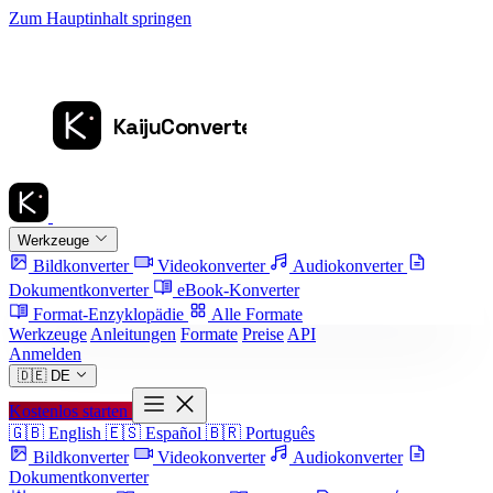
Zum Hauptinhalt springen
Werkzeuge
Bildkonverter
Videokonverter
Audiokonverter
Dokumentkonverter
eBook-Konverter
Format-Enzyklopädie
Alle Formate
Werkzeuge
Anleitungen
Formate
Preise
API
Anmelden
🇩🇪
DE
Kostenlos starten
🇬🇧
English
🇪🇸
Español
🇧🇷
Português
Bildkonverter
Videokonverter
Audiokonverter
Dokumentkonverter