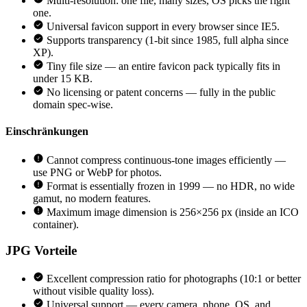
Multi-resolution: one file, many sizes, OS picks the right
one.
Universal favicon support in every browser since IE5.
Supports transparency (1-bit since 1985, full alpha since
XP).
Tiny file size — an entire favicon pack typically fits in
under 15 KB.
No licensing or patent concerns — fully in the public
domain spec-wise.
Einschränkungen
Cannot compress continuous-tone images efficiently —
use PNG or WebP for photos.
Format is essentially frozen in 1999 — no HDR, no wide
gamut, no modern features.
Maximum image dimension is 256×256 px (inside an ICO
container).
JPG
Vorteile
Excellent compression ratio for photographs (10:1 or better
without visible quality loss).
Universal support — every camera, phone, OS, and