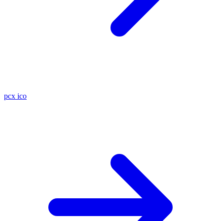
pcx
ico