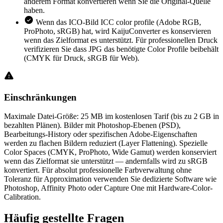
anderem Format konvertieren wenn Sie die Original-Quelle
haben.
Wenn das ICO-Bild ICC color profile (Adobe RGB,
ProPhoto, sRGB) hat, wird KaijuConverter es konservieren
wenn das Zielformat es unterstützt. Für professionellen Druck
verifizieren Sie dass JPG das benötigte Color Profile beibehält
(CMYK für Druck, sRGB für Web).
Einschränkungen
Maximale Datei-Größe: 25 MB im kostenlosen Tarif (bis zu 2 GB in
bezahlten Plänen). Bilder mit Photoshop-Ebenen (PSD),
Bearbeitungs-History oder spezifischen Adobe-Eigenschaften
werden zu flachen Bildern reduziert (Layer Flattening). Spezielle
Color Spaces (CMYK, ProPhoto, Wide Gamut) werden konserviert
wenn das Zielformat sie unterstützt — andernfalls wird zu sRGB
konvertiert. Für absolut professionelle Farbverwaltung ohne
Toleranz für Approximation verwenden Sie dedizierte Software wie
Photoshop, Affinity Photo oder Capture One mit Hardware-Color-
Calibration.
Häufig
gestellte Fragen