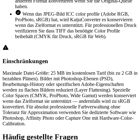
anderem Format konvertieren wenn Sie die Original-Quelle
haben.
Wenn das JPEG-Bild ICC color profile (Adobe RGB,
ProPhoto, sRGB) hat, wird KaijuConverter es konservieren
wenn das Zielformat es unterstützt. Für professionellen Druck
verifizieren Sie dass TIFF das benötigte Color Profile
beibehält (CMYK für Druck, sRGB für Web).
Einschränkungen
Maximale Datei-Größe: 25 MB im kostenlosen Tarif (bis zu 2 GB in
bezahlten Plänen). Bilder mit Photoshop-Ebenen (PSD),
Bearbeitungs-History oder spezifischen Adobe-Eigenschaften
werden zu flachen Bildern reduziert (Layer Flattening). Spezielle
Color Spaces (CMYK, ProPhoto, Wide Gamut) werden konserviert
wenn das Zielformat sie unterstützt — andernfalls wird zu sRGB
konvertiert. Für absolut professionelle Farbverwaltung ohne
Toleranz für Approximation verwenden Sie dedizierte Software wie
Photoshop, Affinity Photo oder Capture One mit Hardware-Color-
Calibration.
Häufig
gestellte Fragen