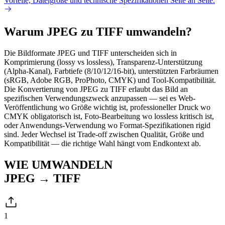
Vorteile, Dateigröße und technische Spezifikationen Seite an Seite.
Warum JPEG zu TIFF umwandeln?
Die Bildformate JPEG und TIFF unterscheiden sich in
Komprimierung (lossy vs lossless), Transparenz-Unterstützung
(Alpha-Kanal), Farbtiefe (8/10/12/16-bit), unterstützten Farbräumen
(sRGB, Adobe RGB, ProPhoto, CMYK) und Tool-Kompatibilität.
Die Konvertierung von JPEG zu TIFF erlaubt das Bild an
spezifischen Verwendungszweck anzupassen — sei es Web-
Veröffentlichung wo Größe wichtig ist, professioneller Druck wo
CMYK obligatorisch ist, Foto-Bearbeitung wo lossless kritisch ist,
oder Anwendungs-Verwendung wo Format-Spezifikationen rigid
sind. Jeder Wechsel ist Trade-off zwischen Qualität, Größe und
Kompatibilität — die richtige Wahl hängt vom Endkontext ab.
WIE UMWANDELN
JPEG → TIFF
1