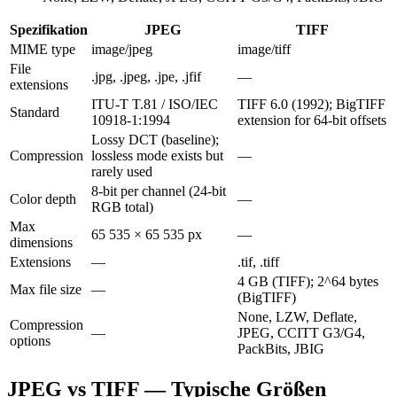
Spezifikation
JPEG
TIFF
MIME type
image/jpeg
image/tiff
File
.jpg, .jpeg, .jpe, .jfif
—
extensions
ITU-T T.81 / ISO/IEC
TIFF 6.0 (1992); BigTIFF
Standard
10918-1:1994
extension for 64-bit offsets
Lossy DCT (baseline);
Compression
lossless mode exists but
—
rarely used
8-bit per channel (24-bit
Color depth
—
RGB total)
Max
65 535 × 65 535 px
—
dimensions
Extensions
—
.tif, .tiff
4 GB (TIFF); 2^64 bytes
Max file size
—
(BigTIFF)
None, LZW, Deflate,
Compression
—
JPEG, CCITT G3/G4,
options
PackBits, JBIG
JPEG vs TIFF — Typische Größen