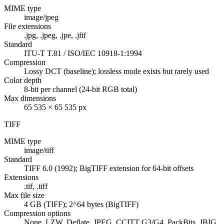
MIME type
image/jpeg
File extensions
.jpg, .jpeg, .jpe, .jfif
Standard
ITU-T T.81 / ISO/IEC 10918-1:1994
Compression
Lossy DCT (baseline); lossless mode exists but rarely used
Color depth
8-bit per channel (24-bit RGB total)
Max dimensions
65 535 × 65 535 px
TIFF
MIME type
image/tiff
Standard
TIFF 6.0 (1992); BigTIFF extension for 64-bit offsets
Extensions
.tif, .tiff
Max file size
4 GB (TIFF); 2^64 bytes (BigTIFF)
Compression options
None, LZW, Deflate, JPEG, CCITT G3/G4, PackBits, JBIG