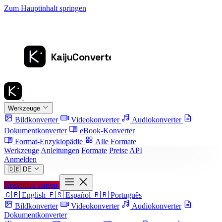
Zum Hauptinhalt springen
Werkzeuge
Bildkonverter
Videokonverter
Audiokonverter
Dokumentkonverter
eBook-Konverter
Format-Enzyklopädie
Alle Formate
Werkzeuge
Anleitungen
Formate
Preise
API
Anmelden
🇩🇪
DE
Kostenlos starten
🇬🇧
English
🇪🇸
Español
🇧🇷
Português
Bildkonverter
Videokonverter
Audiokonverter
Dokumentkonverter