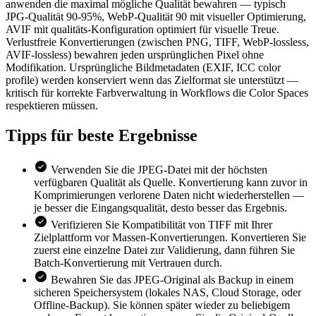
anwenden die maximal mögliche Qualität bewahren — typisch
JPG-Qualität 90-95%, WebP-Qualität 90 mit visueller Optimierung,
AVIF mit qualitäts-Konfiguration optimiert für visuelle Treue.
Verlustfreie Konvertierungen (zwischen PNG, TIFF, WebP-lossless,
AVIF-lossless) bewahren jeden ursprünglichen Pixel ohne
Modifikation. Ursprüngliche Bildmetadaten (EXIF, ICC color
profile) werden konserviert wenn das Zielformat sie unterstützt —
kritisch für korrekte Farbverwaltung in Workflows die Color Spaces
respektieren müssen.
Tipps für
beste Ergebnisse
Verwenden Sie die JPEG-Datei mit der höchsten
verfügbaren Qualität als Quelle. Konvertierung kann zuvor in
Komprimierungen verlorene Daten nicht wiederherstellen —
je besser die Eingangsqualität, desto besser das Ergebnis.
Verifizieren Sie Kompatibilität von TIFF mit Ihrer
Zielplattform vor Massen-Konvertierungen. Konvertieren Sie
zuerst eine einzelne Datei zur Validierung, dann führen Sie
Batch-Konvertierung mit Vertrauen durch.
Bewahren Sie das JPEG-Original als Backup in einem
sicheren Speichersystem (lokales NAS, Cloud Storage, oder
Offline-Backup). Sie können später wieder zu beliebigem