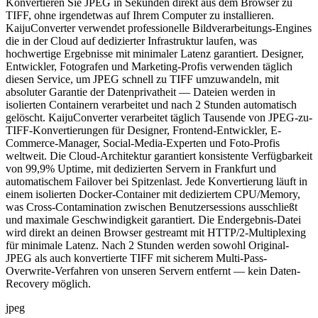
Konvertieren Sie JPEG in Sekunden direkt aus dem Browser zu
TIFF, ohne irgendetwas auf Ihrem Computer zu installieren.
KaijuConverter verwendet professionelle Bildverarbeitungs-Engines
die in der Cloud auf dedizierter Infrastruktur laufen, was
hochwertige Ergebnisse mit minimaler Latenz garantiert. Designer,
Entwickler, Fotografen und Marketing-Profis verwenden täglich
diesen Service, um JPEG schnell zu TIFF umzuwandeln, mit
absoluter Garantie der Datenprivatheit — Dateien werden in
isolierten Containern verarbeitet und nach 2 Stunden automatisch
gelöscht. KaijuConverter verarbeitet täglich Tausende von JPEG-zu-
TIFF-Konvertierungen für Designer, Frontend-Entwickler, E-
Commerce-Manager, Social-Media-Experten und Foto-Profis
weltweit. Die Cloud-Architektur garantiert konsistente Verfügbarkeit
von 99,9% Uptime, mit dedizierten Servern in Frankfurt und
automatischem Failover bei Spitzenlast. Jede Konvertierung läuft in
einem isolierten Docker-Container mit dediziertem CPU/Memory,
was Cross-Contamination zwischen Benutzersessions ausschließt
und maximale Geschwindigkeit garantiert. Die Endergebnis-Datei
wird direkt an deinen Browser gestreamt mit HTTP/2-Multiplexing
für minimale Latenz. Nach 2 Stunden werden sowohl Original-
JPEG als auch konvertierte TIFF mit sicherem Multi-Pass-
Overwrite-Verfahren von unseren Servern entfernt — kein Daten-
Recovery möglich.
jpeg