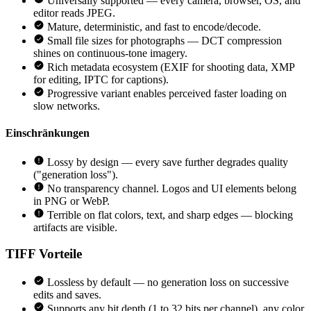
Universally supported — every camera, browser, OS, and
editor reads JPEG.
Mature, deterministic, and fast to encode/decode.
Small file sizes for photographs — DCT compression
shines on continuous-tone imagery.
Rich metadata ecosystem (EXIF for shooting data, XMP
for editing, IPTC for captions).
Progressive variant enables perceived faster loading on
slow networks.
Einschränkungen
Lossy by design — every save further degrades quality
("generation loss").
No transparency channel. Logos and UI elements belong
in PNG or WebP.
Terrible on flat colors, text, and sharp edges — blocking
artifacts are visible.
TIFF
Vorteile
Lossless by default — no generation loss on successive
edits and saves.
Supports any bit depth (1 to 32 bits per channel), any color