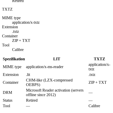
Retired
TXTZ
MIME type
application/x-txtz
Extension
.txtz
Container
ZIP + TXT
Tool
Calibre
Spezifikation
LIT
TXTZ
application/x-
MIME type
application/x-ms-reader
txtz
Extension
.lit
.txtz
CHM-like (LZX-compressed
Container
ZIP + TXT
OEBPS)
Microsoft Reader activation (servers
DRM
—
offline since 2012)
Status
Retired
—
Tool
—
Calibre