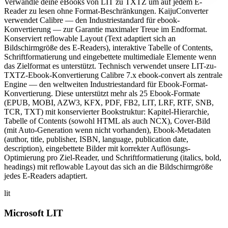
Verwandle deine eBooks von LIT zu TXTZ um auf jedem E-
Reader zu lesen ohne Format-Beschränkungen. KaijuConverter
verwendet Calibre — den Industriestandard für ebook-
Konvertierung — zur Garantie maximaler Treue im Endformat.
Konserviert reflowable Layout (Text adaptiert sich an
Bildschirmgröße des E-Readers), interaktive Tabelle of Contents,
Schriftformatierung und eingebettete multimediale Elemente wenn
das Zielformat es unterstützt. Technisch verwendet unsere LIT-zu-
TXTZ-Ebook-Konvertierung Calibre 7.x ebook-convert als zentrale
Engine — den weltweiten Industriestandard für Ebook-Format-
Konvertierung. Diese unterstützt mehr als 25 Ebook-Formate
(EPUB, MOBI, AZW3, KFX, PDF, FB2, LIT, LRF, RTF, SNB,
TCR, TXT) mit konservierter Bookstruktur: Kapitel-Hierarchie,
Tabelle of Contents (sowohl HTML als auch NCX), Cover-Bild
(mit Auto-Generation wenn nicht vorhanden), Ebook-Metadaten
(author, title, publisher, ISBN, language, publication date,
description), eingebettete Bilder mit korrekter Auflösungs-
Optimierung pro Ziel-Reader, und Schriftformatierung (italics, bold,
headings) mit reflowable Layout das sich an die Bildschirmgröße
jedes E-Readers adaptiert.
lit
Microsoft LIT