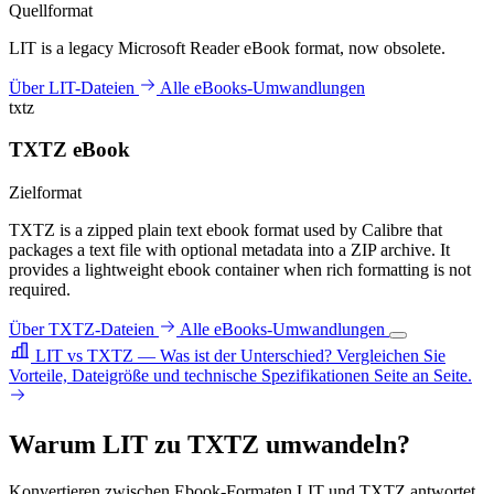
Quellformat
LIT is a legacy Microsoft Reader eBook format, now obsolete.
Über LIT-Dateien
Alle eBooks-Umwandlungen
txtz
TXTZ eBook
Zielformat
TXTZ is a zipped plain text ebook format used by Calibre that
packages a text file with optional metadata into a ZIP archive. It
provides a lightweight ebook container when rich formatting is not
required.
Über TXTZ-Dateien
Alle eBooks-Umwandlungen
LIT vs TXTZ — Was ist der Unterschied?
Vergleichen Sie
Vorteile, Dateigröße und technische Spezifikationen Seite an Seite.
Warum LIT zu TXTZ umwandeln?
Konvertieren zwischen Ebook-Formaten LIT und TXTZ antwortet