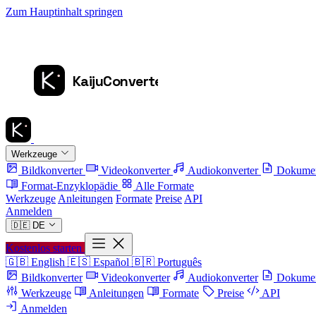
Zum Hauptinhalt springen
Werkzeuge
Bildkonverter
Videokonverter
Audiokonverter
Dokumen
Format-Enzyklopädie
Alle Formate
Werkzeuge
Anleitungen
Formate
Preise
API
Anmelden
🇩🇪
DE
Kostenlos starten
🇬🇧
English
🇪🇸
Español
🇧🇷
Português
Bildkonverter
Videokonverter
Audiokonverter
Dokumen
Werkzeuge
Anleitungen
Formate
Preise
API
Anmelden