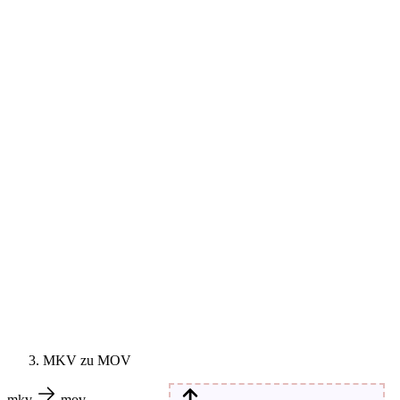
MKV zu MOV
mkv
mov