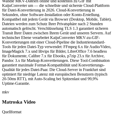
Wandle MKV-Dateien online und kostenlos zu GIF mit
KaijuConverter um — die schnellste und sicherste Cloud-Plattform
für Datei-Konvertierung in 2026. Cloud-Konvertierung in
Sekunden, ohne Software-Installation oder Konto-Erstellung.
Kompatibel mit jedem Gerät via Browser (Desktop, Mobile, Tablet).
Dateien werden zum Schutz Ihrer Privatsphäre nach 2 Stunden
automatisch gelöscht. Verschlüsselung TLS 1.3 garantiert sicheren
Transit Ihrer Daten zwischen Ihrem Gerät und unseren Servern. Auf
technischer Ebene verarbeitet KaijuConverter MKV-zu-GIF-
Konvertierungen mit einer Cloud-Pipeline die Industriestandard-
Tools für jeden Datei-Typ verwendet: FFmpeg 6.x für Audio/Video,
ImageMagick 7.x und libvips für Bilder, LibreOffice 7.6 headless
für Dokumente, Calibre 7.x für Ebooks, p7zip 23.x für Archive,
Pandoc 3.x für Markup-Konvertierungen. Diese Tool-Combination
garantiert maximale Format-Kompatibilität und Konvertierungs-
Qualität für jedes Datei-Paar. Die Cloud-Server in Frankfurt sind
optimiert für niedrige Latenz mit europäischen Benutzern (typisch
20-50ms RTT), mit Auto-Scaling bei Spitzenlast und 99,9%
Uptime-Garantie.
mkv
Matroska Video
Quellformat