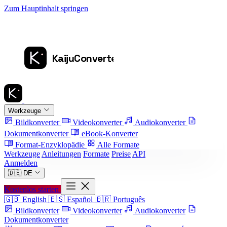
Zum Hauptinhalt springen
Werkzeuge
Bildkonverter
Videokonverter
Audiokonverter
Dokumentkonverter
eBook-Konverter
Format-Enzyklopädie
Alle Formate
Werkzeuge
Anleitungen
Formate
Preise
API
Anmelden
🇩🇪
DE
Kostenlos starten
🇬🇧
English
🇪🇸
Español
🇧🇷
Português
Bildkonverter
Videokonverter
Audiokonverter
Dokumentkonverter