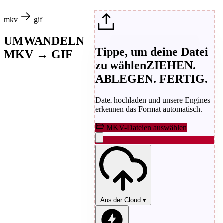
mkv
gif
UMWANDELN
Tippe, um deine Datei
MKV → GIF
zu wählen
ZIEHEN.
ABLEGEN. FERTIG.
Datei hochladen und unsere Engines
erkennen das Format automatisch.
MKV-Dateien auswählen
Aus der Cloud
▾