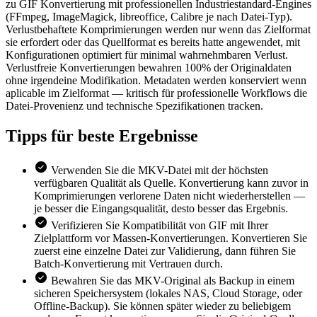
zu GIF Konvertierung mit professionellen Industriestandard-Engines
(FFmpeg, ImageMagick, libreoffice, Calibre je nach Datei-Typ).
Verlustbehaftete Komprimierungen werden nur wenn das Zielformat
sie erfordert oder das Quellformat es bereits hatte angewendet, mit
Konfigurationen optimiert für minimal wahrnehmbaren Verlust.
Verlustfreie Konvertierungen bewahren 100% der Originaldaten
ohne irgendeine Modifikation. Metadaten werden konserviert wenn
aplicable im Zielformat — kritisch für professionelle Workflows die
Datei-Provenienz und technische Spezifikationen tracken.
Tipps für
beste Ergebnisse
Verwenden Sie die MKV-Datei mit der höchsten
verfügbaren Qualität als Quelle. Konvertierung kann zuvor in
Komprimierungen verlorene Daten nicht wiederherstellen —
je besser die Eingangsqualität, desto besser das Ergebnis.
Verifizieren Sie Kompatibilität von GIF mit Ihrer
Zielplattform vor Massen-Konvertierungen. Konvertieren Sie
zuerst eine einzelne Datei zur Validierung, dann führen Sie
Batch-Konvertierung mit Vertrauen durch.
Bewahren Sie das MKV-Original als Backup in einem
sicheren Speichersystem (lokales NAS, Cloud Storage, oder
Offline-Backup). Sie können später wieder zu beliebigem