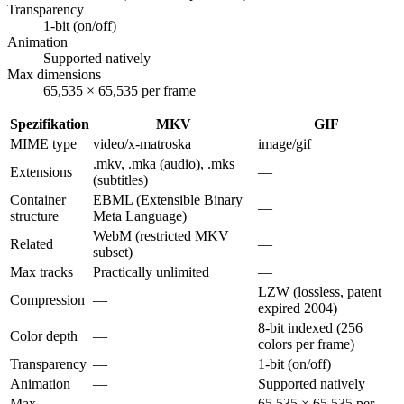
Transparency
1-bit (on/off)
Animation
Supported natively
Max dimensions
65,535 × 65,535 per frame
Spezifikation
MKV
GIF
MIME type
video/x-matroska
image/gif
.mkv, .mka (audio), .mks
Extensions
—
(subtitles)
Container
EBML (Extensible Binary
—
structure
Meta Language)
WebM (restricted MKV
Related
—
subset)
Max tracks
Practically unlimited
—
LZW (lossless, patent
Compression
—
expired 2004)
8-bit indexed (256
Color depth
—
colors per frame)
Transparency
—
1-bit (on/off)
Animation
—
Supported natively
Max
65,535 × 65,535 per