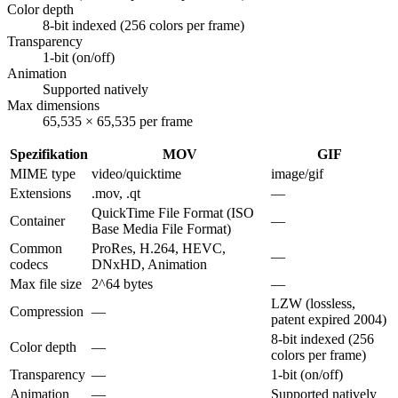
Color depth
8-bit indexed (256 colors per frame)
Transparency
1-bit (on/off)
Animation
Supported natively
Max dimensions
65,535 × 65,535 per frame
Spezifikation
MOV
GIF
MIME type
video/quicktime
image/gif
Extensions
.mov, .qt
—
QuickTime File Format (ISO
Container
—
Base Media File Format)
Common
ProRes, H.264, HEVC,
—
codecs
DNxHD, Animation
Max file size
2^64 bytes
—
LZW (lossless,
Compression
—
patent expired 2004)
8-bit indexed (256
Color depth
—
colors per frame)
Transparency
—
1-bit (on/off)
Animation
—
Supported natively