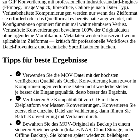
zu GIF Konvertierung mit professionellen Industriestandard-Engines
(FFmpeg, ImageMagick, libreoffice, Calibre je nach Datei-Typ).
Verlustbehaftete Komprimierungen werden nur wenn das Zielformat
sie erfordert oder das Quellformat es bereits hatte angewendet, mit
Konfigurationen optimiert für minimal wahrnehmbaren Verlust.
Verlustfreie Konvertierungen bewahren 100% der Originaldaten
ohne irgendeine Modifikation. Metadaten werden konserviert wenn
aplicable im Zielformat — kritisch für professionelle Workflows die
Datei-Provenienz und technische Spezifikationen tracken.
Tipps für
beste Ergebnisse
Verwenden Sie die MOV-Datei mit der höchsten
verfügbaren Qualität als Quelle. Konvertierung kann zuvor in
Komprimierungen verlorene Daten nicht wiederherstellen —
je besser die Eingangsqualität, desto besser das Ergebnis.
Verifizieren Sie Kompatibilität von GIF mit Ihrer
Zielplattform vor Massen-Konvertierungen. Konvertieren Sie
zuerst eine einzelne Datei zur Validierung, dann führen Sie
Batch-Konvertierung mit Vertrauen durch.
Bewahren Sie das MOV-Original als Backup in einem
sicheren Speichersystem (lokales NAS, Cloud Storage, oder
Offline-Backup). Sie können später wieder zu beliebigem