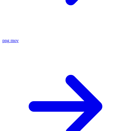
png
mov