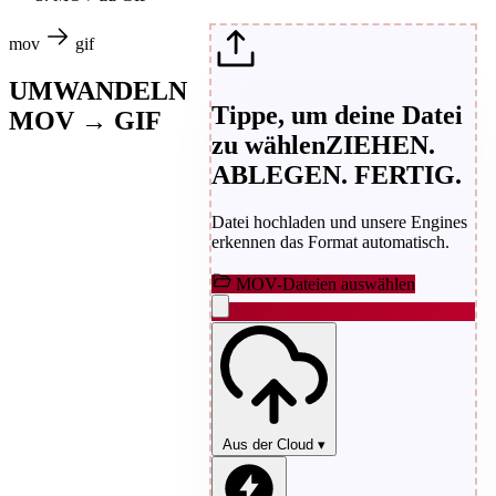
mov
gif
UMWANDELN
Tippe, um deine Datei
MOV → GIF
zu wählen
ZIEHEN.
ABLEGEN. FERTIG.
Datei hochladen und unsere Engines
erkennen das Format automatisch.
MOV-Dateien auswählen
Aus der Cloud
▾