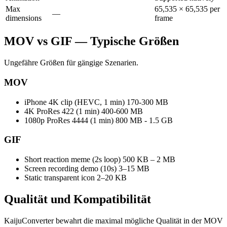
Max
65,535 × 65,535 per
—
dimensions
frame
MOV vs GIF — Typische Größen
Ungefähre Größen für gängige Szenarien.
MOV
iPhone 4K clip (HEVC, 1 min)
170-300 MB
4K ProRes 422 (1 min)
400-600 MB
1080p ProRes 4444 (1 min)
800 MB - 1.5 GB
GIF
Short reaction meme (2s loop)
500 KB – 2 MB
Screen recording demo (10s)
3–15 MB
Static transparent icon
2–20 KB
Qualität und
Kompatibilität
KaijuConverter bewahrt die maximal mögliche Qualität in der MOV