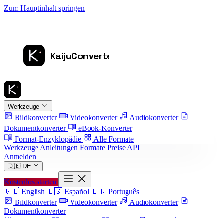
Zum Hauptinhalt springen
Werkzeuge
Bildkonverter
Videokonverter
Audiokonverter
Dokumentkonverter
eBook-Konverter
Format-Enzyklopädie
Alle Formate
Werkzeuge
Anleitungen
Formate
Preise
API
Anmelden
🇩🇪
DE
Kostenlos starten
🇬🇧
English
🇪🇸
Español
🇧🇷
Português
Bildkonverter
Videokonverter
Audiokonverter
Dokumentkonverter