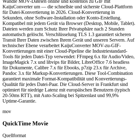
Wandle MOV-Dateien online und kostenlos zu GIF mit
KaijuConverter um — die schnellste und sicherste Cloud-Plattform
für Datei-Konvertierung in 2026. Cloud-Konvertierung in
Sekunden, ohne Software-Installation oder Konto-Erstellung.
Kompatibel mit jedem Gerät via Browser (Desktop, Mobile, Tablet).
Dateien werden zum Schutz Ihrer Privatsphäre nach 2 Stunden
automatisch gelöscht. Verschlüsselung TLS 1.3 garantiert sicheren
Transit Ihrer Daten zwischen Ihrem Gerät und unseren Servern. Auf
technischer Ebene verarbeitet KaijuConverter MOV-zu-GIF-
Konvertierungen mit einer Cloud-Pipeline die Industriestandard-
Tools für jeden Datei-Typ verwendet: FFmpeg 6.x für Audio/Video,
ImageMagick 7.x und libvips für Bilder, LibreOffice 7.6 headless
für Dokumente, Calibre 7.x für Ebooks, p7zip 23.x für Archive,
Pandoc 3.x für Markup-Konvertierungen. Diese Tool-Combination
garantiert maximale Format-Kompatibilität und Konvertierungs-
Qualität für jedes Datei-Paar. Die Cloud-Server in Frankfurt sind
optimiert für niedrige Latenz mit europäischen Benutzern (typisch
20-50ms RTT), mit Auto-Scaling bei Spitzenlast und 99,9%
Uptime-Garantie.
mov
QuickTime Movie
Quellformat