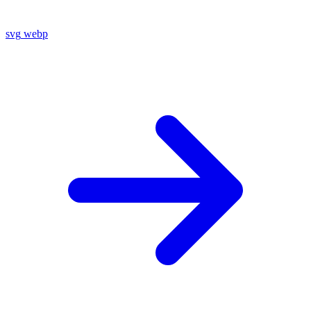
svg
webp