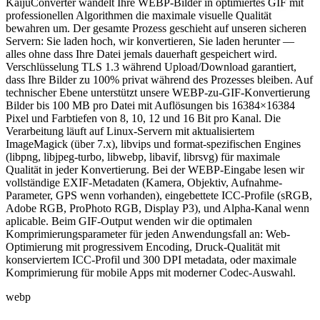
KaijuConverter wandelt Ihre WEBP-Bilder in optimiertes GIF mit
professionellen Algorithmen die maximale visuelle Qualität
bewahren um. Der gesamte Prozess geschieht auf unseren sicheren
Servern: Sie laden hoch, wir konvertieren, Sie laden herunter —
alles ohne dass Ihre Datei jemals dauerhaft gespeichert wird.
Verschlüsselung TLS 1.3 während Upload/Download garantiert,
dass Ihre Bilder zu 100% privat während des Prozesses bleiben. Auf
technischer Ebene unterstützt unsere WEBP-zu-GIF-Konvertierung
Bilder bis 100 MB pro Datei mit Auflösungen bis 16384×16384
Pixel und Farbtiefen von 8, 10, 12 und 16 Bit pro Kanal. Die
Verarbeitung läuft auf Linux-Servern mit aktualisiertem
ImageMagick (über 7.x), libvips und format-spezifischen Engines
(libpng, libjpeg-turbo, libwebp, libavif, librsvg) für maximale
Qualität in jeder Konvertierung. Bei der WEBP-Eingabe lesen wir
vollständige EXIF-Metadaten (Kamera, Objektiv, Aufnahme-
Parameter, GPS wenn vorhanden), eingebettete ICC-Profile (sRGB,
Adobe RGB, ProPhoto RGB, Display P3), und Alpha-Kanal wenn
aplicable. Beim GIF-Output wenden wir die optimalen
Komprimierungsparameter für jeden Anwendungsfall an: Web-
Optimierung mit progressivem Encoding, Druck-Qualität mit
konserviertem ICC-Profil und 300 DPI metadata, oder maximale
Komprimierung für mobile Apps mit moderner Codec-Auswahl.
webp