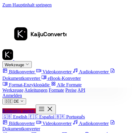
Zum Hauptinhalt springen
Werkzeuge
Bildkonverter
Videokonverter
Audiokonverter
Dokumentkonverter
eBook-Konverter
Format-Enzyklopädie
Alle Formate
Werkzeuge
Anleitungen
Formate
Preise
API
Anmelden
🇩🇪
DE
Kostenlos starten
🇬🇧
English
🇪🇸
Español
🇧🇷
Português
Bildkonverter
Videokonverter
Audiokonverter
Dokumentkonverter