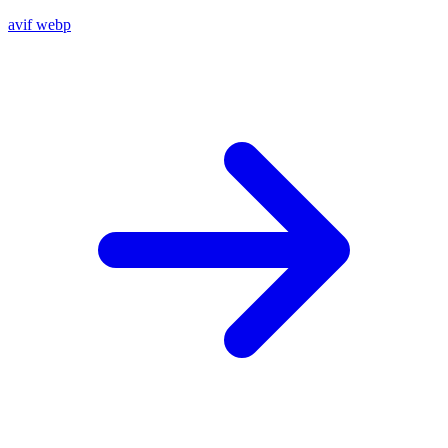
avif
webp