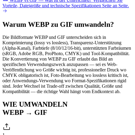
WEBP vs GIF — Was ist der Unterschied?
Vergleichen Sie
Vorteile, Dateigröße und technische Spezifikationen Seite an Seite.
Warum WEBP zu GIF umwandeln?
Die Bildformate WEBP und GIF unterscheiden sich in
Komprimierung (lossy vs lossless), Transparenz-Unterstützung
(Alpha-Kanal), Farbtiefe (8/10/12/16-bit), unterstützten Farbräumen
(sRGB, Adobe RGB, ProPhoto, CMYK) und Tool-Kompatibilität.
Die Konvertierung von WEBP zu GIF erlaubt das Bild an
spezifischen Verwendungszweck anzupassen — sei es Web-
Veröffentlichung wo Größe wichtig ist, professioneller Druck wo
CMYK obligatorisch ist, Foto-Bearbeitung wo lossless kritisch ist,
oder Anwendungs-Verwendung wo Format-Spezifikationen rigid
sind. Jeder Wechsel ist Trade-off zwischen Qualität, Größe und
Kompatibilität — die richtige Wahl hängt vom Endkontext ab.
WIE UMWANDELN
WEBP → GIF
1