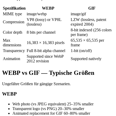
Spezifikation
WEBP
GIF
MIME type
image/webp
image/gif
VP8 (lossy) or VP8L
LZW (lossless, patent
Compression
(lossless)
expired 2004)
8-bit indexed (256 colors
Color depth
8 bits per channel
per frame)
Max
65,535 × 65,535 per
16,383 × 16,383 pixels
dimensions
frame
Transparency
Full 8-bit alpha channel
1-bit (on/off)
Supported since WebP
Animation
Supported natively
2012 revision
WEBP vs GIF — Typische Größen
Ungefähre Größen für gängige Szenarien.
WEBP
Web photo (vs JPEG equivalent)
25–35% smaller
Transparent logo (vs PNG)
20–30% smaller
Animated replacement for GIF
60–80% smaller