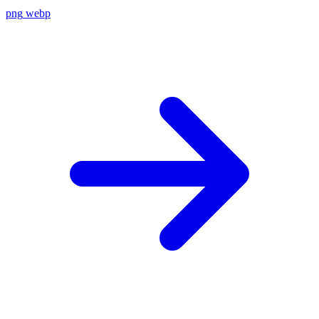
png
webp