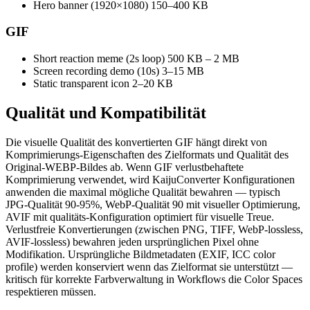
Hero banner (1920×1080)
150–400 KB
GIF
Short reaction meme (2s loop)
500 KB – 2 MB
Screen recording demo (10s)
3–15 MB
Static transparent icon
2–20 KB
Qualität und
Kompatibilität
Die visuelle Qualität des konvertierten GIF hängt direkt von
Komprimierungs-Eigenschaften des Zielformats und Qualität des
Original-WEBP-Bildes ab. Wenn GIF verlustbehaftete
Komprimierung verwendet, wird KaijuConverter Konfigurationen
anwenden die maximal mögliche Qualität bewahren — typisch
JPG-Qualität 90-95%, WebP-Qualität 90 mit visueller Optimierung,
AVIF mit qualitäts-Konfiguration optimiert für visuelle Treue.
Verlustfreie Konvertierungen (zwischen PNG, TIFF, WebP-lossless,
AVIF-lossless) bewahren jeden ursprünglichen Pixel ohne
Modifikation. Ursprüngliche Bildmetadaten (EXIF, ICC color
profile) werden konserviert wenn das Zielformat sie unterstützt —
kritisch für korrekte Farbverwaltung in Workflows die Color Spaces
respektieren müssen.