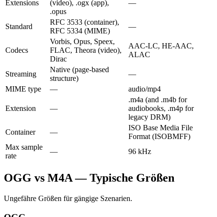
Extensions
(video), .ogx (app),
—
.opus
RFC 3533 (container),
Standard
—
RFC 5334 (MIME)
Vorbis, Opus, Speex,
AAC-LC, HE-AAC,
Codecs
FLAC, Theora (video),
ALAC
Dirac
Native (page-based
Streaming
—
structure)
MIME type
—
audio/mp4
.m4a (and .m4b for
Extension
—
audiobooks, .m4p for
legacy DRM)
ISO Base Media File
Container
—
Format (ISOBMFF)
Max sample
—
96 kHz
rate
OGG vs M4A — Typische Größen
Ungefähre Größen für gängige Szenarien.