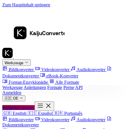
Zum Hauptinhalt springen
Werkzeuge
Bildkonverter
Videokonverter
Audiokonverter
Dokumentkonverter
eBook-Konverter
Format-Enzyklopädie
Alle Formate
Werkzeuge
Anleitungen
Formate
Preise
API
Anmelden
🇩🇪
DE
Kostenlos starten
🇬🇧
English
🇪🇸
Español
🇧🇷
Português
Bildkonverter
Videokonverter
Audiokonverter
Dokumentkonverter