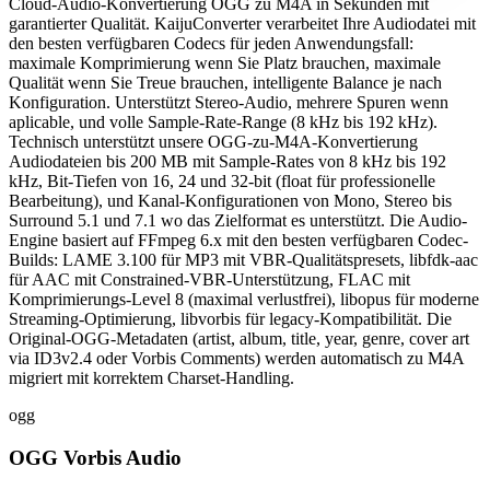
Cloud-Audio-Konvertierung OGG zu M4A in Sekunden mit
garantierter Qualität. KaijuConverter verarbeitet Ihre Audiodatei mit
den besten verfügbaren Codecs für jeden Anwendungsfall:
maximale Komprimierung wenn Sie Platz brauchen, maximale
Qualität wenn Sie Treue brauchen, intelligente Balance je nach
Konfiguration. Unterstützt Stereo-Audio, mehrere Spuren wenn
aplicable, und volle Sample-Rate-Range (8 kHz bis 192 kHz).
Technisch unterstützt unsere OGG-zu-M4A-Konvertierung
Audiodateien bis 200 MB mit Sample-Rates von 8 kHz bis 192
kHz, Bit-Tiefen von 16, 24 und 32-bit (float für professionelle
Bearbeitung), und Kanal-Konfigurationen von Mono, Stereo bis
Surround 5.1 und 7.1 wo das Zielformat es unterstützt. Die Audio-
Engine basiert auf FFmpeg 6.x mit den besten verfügbaren Codec-
Builds: LAME 3.100 für MP3 mit VBR-Qualitätspresets, libfdk-aac
für AAC mit Constrained-VBR-Unterstützung, FLAC mit
Komprimierungs-Level 8 (maximal verlustfrei), libopus für moderne
Streaming-Optimierung, libvorbis für legacy-Kompatibilität. Die
Original-OGG-Metadaten (artist, album, title, year, genre, cover art
via ID3v2.4 oder Vorbis Comments) werden automatisch zu M4A
migriert mit korrektem Charset-Handling.
ogg
OGG Vorbis Audio