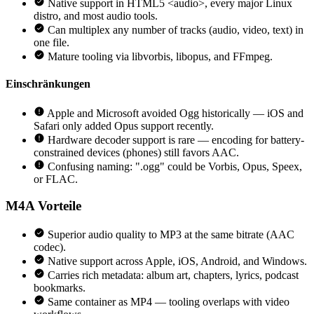
Native support in HTML5 <audio>, every major Linux
distro, and most audio tools.
Can multiplex any number of tracks (audio, video, text) in
one file.
Mature tooling via libvorbis, libopus, and FFmpeg.
Einschränkungen
Apple and Microsoft avoided Ogg historically — iOS and
Safari only added Opus support recently.
Hardware decoder support is rare — encoding for battery-
constrained devices (phones) still favors AAC.
Confusing naming: ".ogg" could be Vorbis, Opus, Speex,
or FLAC.
M4A
Vorteile
Superior audio quality to MP3 at the same bitrate (AAC
codec).
Native support across Apple, iOS, Android, and Windows.
Carries rich metadata: album art, chapters, lyrics, podcast
bookmarks.
Same container as MP4 — tooling overlaps with video