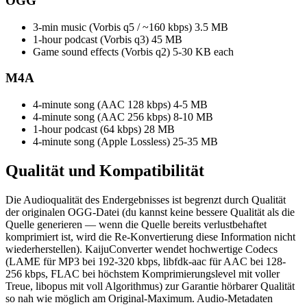
OGG
3-min music (Vorbis q5 / ~160 kbps)
3.5 MB
1-hour podcast (Vorbis q3)
45 MB
Game sound effects (Vorbis q2)
5-30 KB each
M4A
4-minute song (AAC 128 kbps)
4-5 MB
4-minute song (AAC 256 kbps)
8-10 MB
1-hour podcast (64 kbps)
28 MB
4-minute song (Apple Lossless)
25-35 MB
Qualität und
Kompatibilität
Die Audioqualität des Endergebnisses ist begrenzt durch Qualität
der originalen OGG-Datei (du kannst keine bessere Qualität als die
Quelle generieren — wenn die Quelle bereits verlustbehaftet
komprimiert ist, wird die Re-Konvertierung diese Information nicht
wiederherstellen). KaijuConverter wendet hochwertige Codecs
(LAME für MP3 bei 192-320 kbps, libfdk-aac für AAC bei 128-
256 kbps, FLAC bei höchstem Komprimierungslevel mit voller
Treue, libopus mit voll Algorithmus) zur Garantie hörbarer Qualität
so nah wie möglich am Original-Maximum. Audio-Metadaten