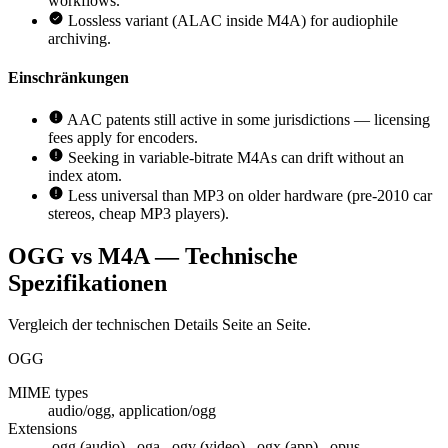
workflows.
Lossless variant (ALAC inside M4A) for audiophile
archiving.
Einschränkungen
AAC patents still active in some jurisdictions — licensing
fees apply for encoders.
Seeking in variable-bitrate M4As can drift without an
index atom.
Less universal than MP3 on older hardware (pre-2010 car
stereos, cheap MP3 players).
OGG vs M4A — Technische
Spezifikationen
Vergleich der technischen Details Seite an Seite.
OGG
MIME types
audio/ogg, application/ogg
Extensions
.ogg (audio), .oga, .ogv (video), .ogx (app), .opus