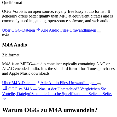
Quellformat
OGG Vorbis is an open-source, royalty-free lossy audio format. It
generally offers better quality than MP3 at equivalent bitrates and is
commonly used in gaming, open-source software, and web audio.
Über OGG-Dateien
Alle Audio Files-Umwandlungen
m4a
M4A Audio
Zielformat
M4A is an MPEG-4 audio container typically containing AAC or
ALAC encoded audio. It is the standard format for iTunes purchases
and Apple Music downloads.
Über M4A-Dateien
Alle Audio Files-Umwandlungen
OGG vs M4A — Was ist der Unterschied?
Vergleichen Sie
Vorteile, Dateigröße und technische Spezifikationen Seite an Seite.
Warum OGG zu M4A umwandeln?