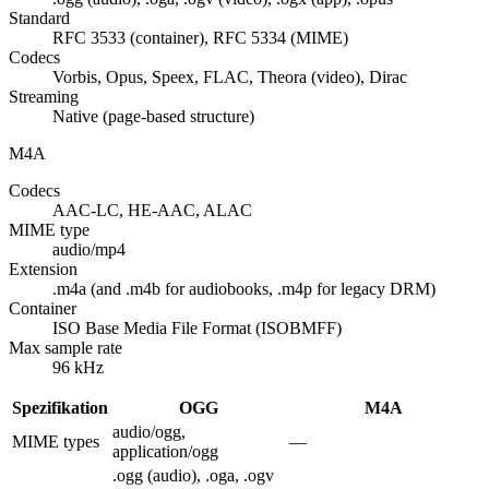
Standard
RFC 3533 (container), RFC 5334 (MIME)
Codecs
Vorbis, Opus, Speex, FLAC, Theora (video), Dirac
Streaming
Native (page-based structure)
M4A
Codecs
AAC-LC, HE-AAC, ALAC
MIME type
audio/mp4
Extension
.m4a (and .m4b for audiobooks, .m4p for legacy DRM)
Container
ISO Base Media File Format (ISOBMFF)
Max sample rate
96 kHz
Spezifikation
OGG
M4A
audio/ogg,
MIME types
—
application/ogg
.ogg (audio), .oga, .ogv