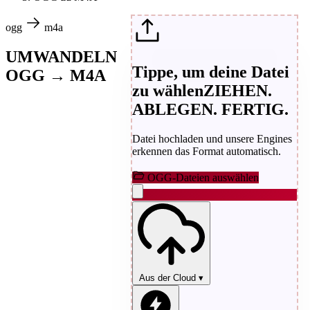
ogg
m4a
UMWANDELN
Tippe, um deine Datei
OGG → M4A
zu wählen
ZIEHEN.
ABLEGEN. FERTIG.
Datei hochladen und unsere Engines
erkennen das Format automatisch.
OGG-Dateien auswählen
Aus der Cloud
▾