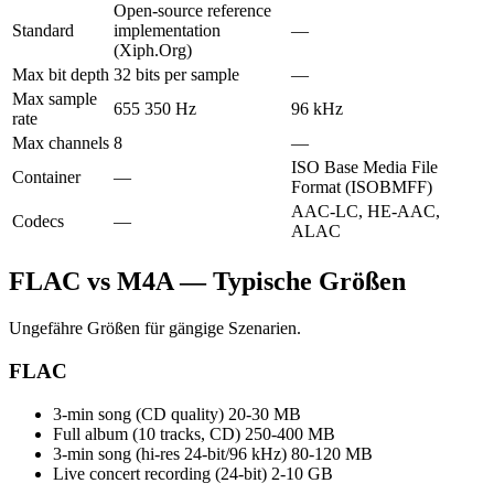
Open-source reference
Standard
implementation
—
(Xiph.Org)
Max bit depth
32 bits per sample
—
Max sample
655 350 Hz
96 kHz
rate
Max channels
8
—
ISO Base Media File
Container
—
Format (ISOBMFF)
AAC-LC, HE-AAC,
Codecs
—
ALAC
FLAC vs M4A — Typische Größen
Ungefähre Größen für gängige Szenarien.
FLAC
3-min song (CD quality)
20-30 MB
Full album (10 tracks, CD)
250-400 MB
3-min song (hi-res 24-bit/96 kHz)
80-120 MB
Live concert recording (24-bit)
2-10 GB