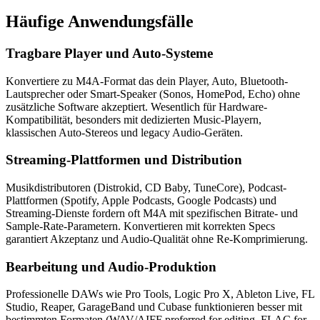
Häufige
Anwendungsfälle
Tragbare Player und Auto-Systeme
Konvertiere zu M4A-Format das dein Player, Auto, Bluetooth-
Lautsprecher oder Smart-Speaker (Sonos, HomePod, Echo) ohne
zusätzliche Software akzeptiert. Wesentlich für Hardware-
Kompatibilität, besonders mit dedizierten Music-Playern,
klassischen Auto-Stereos und legacy Audio-Geräten.
Streaming-Plattformen und Distribution
Musikdistributoren (Distrokid, CD Baby, TuneCore), Podcast-
Plattformen (Spotify, Apple Podcasts, Google Podcasts) und
Streaming-Dienste fordern oft M4A mit spezifischen Bitrate- und
Sample-Rate-Parametern. Konvertieren mit korrekten Specs
garantiert Akzeptanz und Audio-Qualität ohne Re-Komprimierung.
Bearbeitung und Audio-Produktion
Professionelle DAWs wie Pro Tools, Logic Pro X, Ableton Live, FL
Studio, Reaper, GarageBand und Cubase funktionieren besser mit
bestimmten Formaten (WAV/AIFF preferred for editing, FLAC for