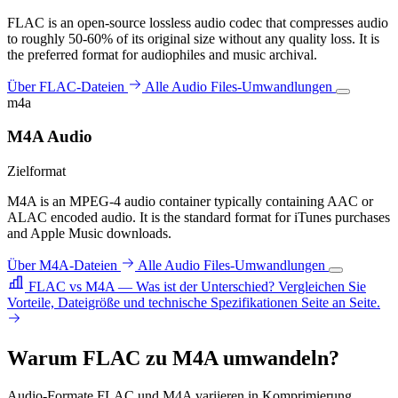
FLAC is an open-source lossless audio codec that compresses audio
to roughly 50-60% of its original size without any quality loss. It is
the preferred format for audiophiles and music archival.
Über FLAC-Dateien
Alle Audio Files-Umwandlungen
m4a
M4A Audio
Zielformat
M4A is an MPEG-4 audio container typically containing AAC or
ALAC encoded audio. It is the standard format for iTunes purchases
and Apple Music downloads.
Über M4A-Dateien
Alle Audio Files-Umwandlungen
FLAC vs M4A — Was ist der Unterschied?
Vergleichen Sie
Vorteile, Dateigröße und technische Spezifikationen Seite an Seite.
Warum FLAC zu M4A umwandeln?
Audio-Formate FLAC und M4A variieren in Komprimierung