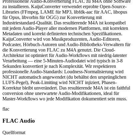
Professionelle Audio-Konvertierung FLAC zu M4A ohne Software
zu installieren. KaijuConverter verwendet erprobte Open-Source-
Libraries (FFmpeg, LAME für MP3, libfdk-aac für AAC, libopus
für Opus, libvorbis für OGG) zur Konvertierung mit
Industriestandard-Qualität. Das resultierende M4A ist kompatibel
mit jedem Audio-Player aller modernen Plattformen, mit korrekten
Metadaten und korrekt definierten technischen Spezifikationen.
KaijuConverter wird von Musikproduzenten, Audio-Editoren,
Podcaster, Hörbuch-Autoren und Audio-Bibliotheks-Verwaltern für
die Konvertierung von FLAC zu M4A genutzt. Die Cloud-
Architektur ist optimiert für Audio-Workflows mit niedrig-latenter
Verarbeitung — eine 5-Minuten-Audiodatei wird typisch in 3-8
Sekunden konvertiert je nach Komplexität. Wir respektieren
professionelle Audio-Standards: Loudness-Normalisierung wird
NICHT automatisch angewendet (du behältst den ursprünglichen
LUFS-Pegel), Peak-Limiting wird NICHT injiziert, Phasen-
Korrektur bleibt unverändert. Das resultierende M4A ist ein faithful
conversion ohne unerwartete Audio-Modifikationen, ideal für
Master-Workflows wo jede Modifikation dokumentiert sein muss.
flac
FLAC Audio
Quellformat