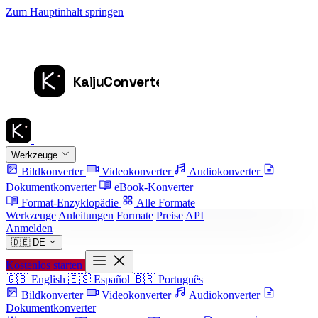
Zum Hauptinhalt springen
Werkzeuge
Bildkonverter
Videokonverter
Audiokonverter
Dokumentkonverter
eBook-Konverter
Format-Enzyklopädie
Alle Formate
Werkzeuge
Anleitungen
Formate
Preise
API
Anmelden
🇩🇪
DE
Kostenlos starten
🇬🇧
English
🇪🇸
Español
🇧🇷
Português
Bildkonverter
Videokonverter
Audiokonverter
Dokumentkonverter