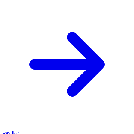
wav
flac