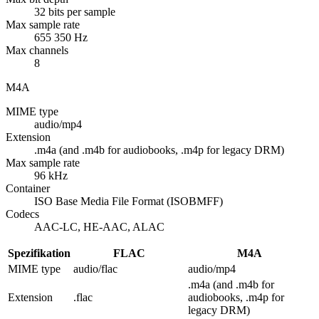
32 bits per sample
Max sample rate
655 350 Hz
Max channels
8
M4A
MIME type
audio/mp4
Extension
.m4a (and .m4b for audiobooks, .m4p for legacy DRM)
Max sample rate
96 kHz
Container
ISO Base Media File Format (ISOBMFF)
Codecs
AAC-LC, HE-AAC, ALAC
Spezifikation
FLAC
M4A
MIME type
audio/flac
audio/mp4
.m4a (and .m4b for
Extension
.flac
audiobooks, .m4p for
legacy DRM)