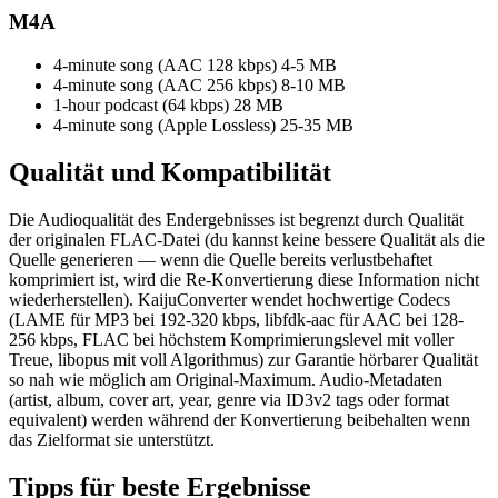
M4A
4-minute song (AAC 128 kbps)
4-5 MB
4-minute song (AAC 256 kbps)
8-10 MB
1-hour podcast (64 kbps)
28 MB
4-minute song (Apple Lossless)
25-35 MB
Qualität und
Kompatibilität
Die Audioqualität des Endergebnisses ist begrenzt durch Qualität
der originalen FLAC-Datei (du kannst keine bessere Qualität als die
Quelle generieren — wenn die Quelle bereits verlustbehaftet
komprimiert ist, wird die Re-Konvertierung diese Information nicht
wiederherstellen). KaijuConverter wendet hochwertige Codecs
(LAME für MP3 bei 192-320 kbps, libfdk-aac für AAC bei 128-
256 kbps, FLAC bei höchstem Komprimierungslevel mit voller
Treue, libopus mit voll Algorithmus) zur Garantie hörbarer Qualität
so nah wie möglich am Original-Maximum. Audio-Metadaten
(artist, album, cover art, year, genre via ID3v2 tags oder format
equivalent) werden während der Konvertierung beibehalten wenn
das Zielformat sie unterstützt.
Tipps für
beste Ergebnisse