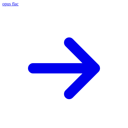
opus
flac