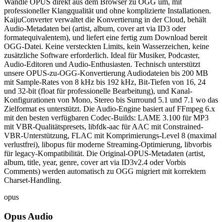
Wandle OPUS direkt aus dem Browser zu OGG um, mit
professioneller Klangqualität und ohne komplizierte Installationen.
KaijuConverter verwaltet die Konvertierung in der Cloud, behält
Audio-Metadaten bei (artist, album, cover art via ID3 oder
formatequivalentem), und liefert eine fertig zum Download bereit
OGG-Datei. Keine versteckten Limits, kein Wasserzeichen, keine
zusätzliche Software erforderlich. Ideal für Musiker, Podcaster,
Audio-Editoren und Audio-Enthusiasten. Technisch unterstützt
unsere OPUS-zu-OGG-Konvertierung Audiodateien bis 200 MB
mit Sample-Rates von 8 kHz bis 192 kHz, Bit-Tiefen von 16, 24
und 32-bit (float für professionelle Bearbeitung), und Kanal-
Konfigurationen von Mono, Stereo bis Surround 5.1 und 7.1 wo das
Zielformat es unterstützt. Die Audio-Engine basiert auf FFmpeg 6.x
mit den besten verfügbaren Codec-Builds: LAME 3.100 für MP3
mit VBR-Qualitätspresets, libfdk-aac für AAC mit Constrained-
VBR-Unterstützung, FLAC mit Komprimierungs-Level 8 (maximal
verlustfrei), libopus für moderne Streaming-Optimierung, libvorbis
für legacy-Kompatibilität. Die Original-OPUS-Metadaten (artist,
album, title, year, genre, cover art via ID3v2.4 oder Vorbis
Comments) werden automatisch zu OGG migriert mit korrektem
Charset-Handling.
opus
Opus Audio