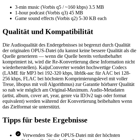
3-min music (Vorbis q5 / ~160 kbps)
3.5 MB
1-hour podcast (Vorbis q3)
45 MB
Game sound effects (Vorbis q2)
5-30 KB each
Qualität und
Kompatibilität
Die Audioqualität des Endergebnisses ist begrenzt durch Qualität
der originalen OPUS-Datei (du kannst keine bessere Qualität als die
Quelle generieren — wenn die Quelle bereits verlustbehaftet
komprimiert ist, wird die Re-Konvertierung diese Information nicht
wiederherstellen). KaijuConverter wendet hochwertige Codecs
(LAME für MP3 bei 192-320 kbps, libfdk-aac für AAC bei 128-
256 kbps, FLAC bei höchstem Komprimierungslevel mit voller
Treue, libopus mit voll Algorithmus) zur Garantie hörbarer Qualität
so nah wie möglich am Original-Maximum. Audio-Metadaten
(artist, album, cover art, year, genre via ID3v2 tags oder format
equivalent) werden während der Konvertierung beibehalten wenn
das Zielformat sie unterstützt.
Tipps für
beste Ergebnisse
Verwenden Sie die OPUS-Datei mit der höchsten