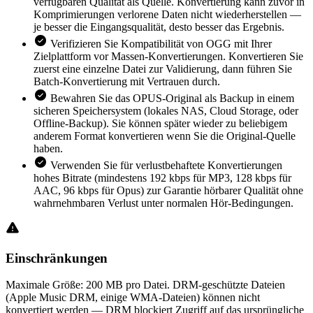
verfügbaren Qualität als Quelle. Konvertierung kann zuvor in
Komprimierungen verlorene Daten nicht wiederherstellen —
je besser die Eingangsqualität, desto besser das Ergebnis.
Verifizieren Sie Kompatibilität von OGG mit Ihrer
Zielplattform vor Massen-Konvertierungen. Konvertieren Sie
zuerst eine einzelne Datei zur Validierung, dann führen Sie
Batch-Konvertierung mit Vertrauen durch.
Bewahren Sie das OPUS-Original als Backup in einem
sicheren Speichersystem (lokales NAS, Cloud Storage, oder
Offline-Backup). Sie können später wieder zu beliebigem
anderem Format konvertieren wenn Sie die Original-Quelle
haben.
Verwenden Sie für verlustbehaftete Konvertierungen
hohes Bitrate (mindestens 192 kbps für MP3, 128 kbps für
AAC, 96 kbps für Opus) zur Garantie hörbarer Qualität ohne
wahrnehmbaren Verlust unter normalen Hör-Bedingungen.
Einschränkungen
Maximale Größe: 200 MB pro Datei. DRM-geschützte Dateien
(Apple Music DRM, einige WMA-Dateien) können nicht
konvertiert werden — DRM blockiert Zugriff auf das ursprüngliche