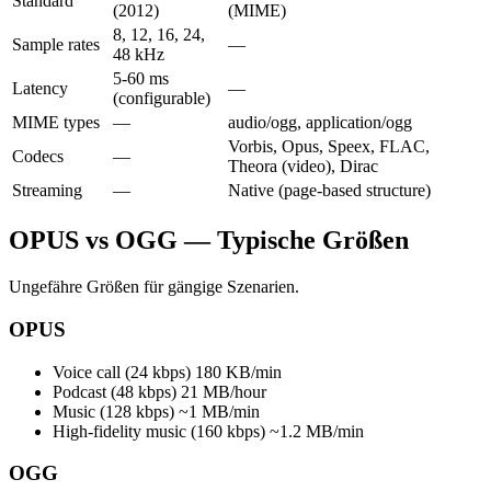
Standard
(2012)
(MIME)
8, 12, 16, 24,
Sample rates
—
48 kHz
5-60 ms
Latency
—
(configurable)
MIME types
—
audio/ogg, application/ogg
Vorbis, Opus, Speex, FLAC,
Codecs
—
Theora (video), Dirac
Streaming
—
Native (page-based structure)
OPUS vs OGG — Typische Größen
Ungefähre Größen für gängige Szenarien.
OPUS
Voice call (24 kbps)
180 KB/min
Podcast (48 kbps)
21 MB/hour
Music (128 kbps)
~1 MB/min
High-fidelity music (160 kbps)
~1.2 MB/min
OGG