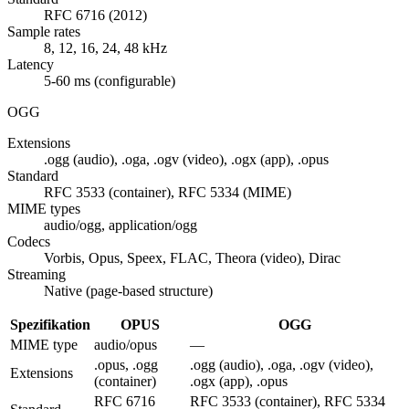
RFC 6716 (2012)
Sample rates
8, 12, 16, 24, 48 kHz
Latency
5-60 ms (configurable)
OGG
Extensions
.ogg (audio), .oga, .ogv (video), .ogx (app), .opus
Standard
RFC 3533 (container), RFC 5334 (MIME)
MIME types
audio/ogg, application/ogg
Codecs
Vorbis, Opus, Speex, FLAC, Theora (video), Dirac
Streaming
Native (page-based structure)
Spezifikation
OPUS
OGG
MIME type
audio/opus
—
.opus, .ogg
.ogg (audio), .oga, .ogv (video),
Extensions
(container)
.ogx (app), .opus
RFC 6716
RFC 3533 (container), RFC 5334