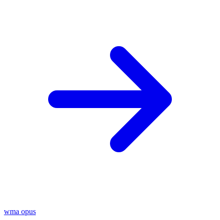
wma
opus