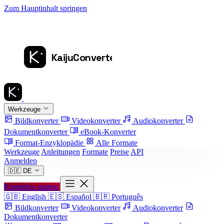
Zum Hauptinhalt springen
Werkzeuge
Bildkonverter
Videokonverter
Audiokonverter
Dokumentkonverter
eBook-Konverter
Format-Enzyklopädie
Alle Formate
Werkzeuge
Anleitungen
Formate
Preise
API
Anmelden
🇩🇪
DE
Kostenlos starten
🇬🇧
English
🇪🇸
Español
🇧🇷
Português
Bildkonverter
Videokonverter
Audiokonverter
Dokumentkonverter