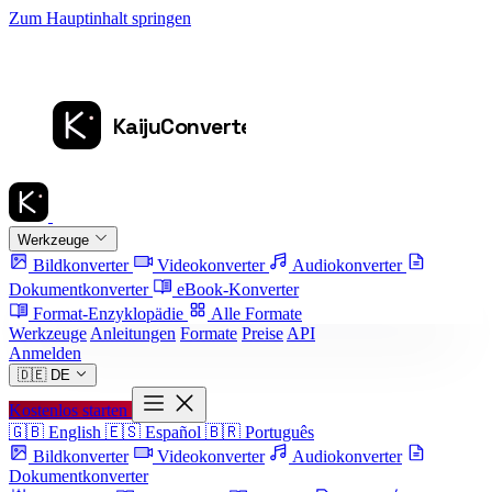
Zum Hauptinhalt springen
Werkzeuge
Bildkonverter
Videokonverter
Audiokonverter
Dokumentkonverter
eBook-Konverter
Format-Enzyklopädie
Alle Formate
Werkzeuge
Anleitungen
Formate
Preise
API
Anmelden
🇩🇪
DE
Kostenlos starten
🇬🇧
English
🇪🇸
Español
🇧🇷
Português
Bildkonverter
Videokonverter
Audiokonverter
Dokumentkonverter