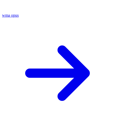
wma
opus