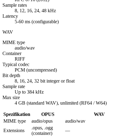
Sample rates
8, 12, 16, 24, 48 kHz
Latency
5-60 ms (configurable)
WAV
MIME type
audio/wav
Container
RIFF
Typical codec
PCM (uncompressed)
Bit depth
8, 16, 24, 32 bit integer or float
Sample rate
Up to 384 kHz
Max size
4 GB (standard WAV), unlimited (RF64 / W64)
Spezifikation
OPUS
WAV
MIME type
audio/opus
audio/wav
.opus, .ogg
Extensions
—
(container)