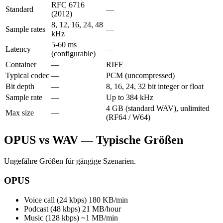
RFC 6716
Standard
—
(2012)
8, 12, 16, 24, 48
Sample rates
—
kHz
5-60 ms
Latency
—
(configurable)
Container
—
RIFF
Typical codec
—
PCM (uncompressed)
Bit depth
—
8, 16, 24, 32 bit integer or float
Sample rate
—
Up to 384 kHz
4 GB (standard WAV), unlimited
Max size
—
(RF64 / W64)
OPUS vs WAV — Typische Größen
Ungefähre Größen für gängige Szenarien.
OPUS
Voice call (24 kbps)
180 KB/min
Podcast (48 kbps)
21 MB/hour
Music (128 kbps)
~1 MB/min