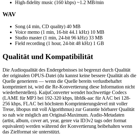
High-fidelity music (160 kbps)
~1.2 MB/min
WAV
Song (4 min, CD quality)
40 MB
Voice memo (1 min, 16-bit 44.1 kHz)
10 MB
Studio master (1 min, 24-bit 96 kHz)
33 MB
Field recording (1 hour, 24-bit 48 kHz)
1 GB
Qualität und
Kompatibilität
Die Audioqualität des Endergebnisses ist begrenzt durch Qualität
der originalen OPUS-Datei (du kannst keine bessere Qualität als die
Quelle generieren — wenn die Quelle bereits verlustbehaftet
komprimiert ist, wird die Re-Konvertierung diese Information nicht
wiederherstellen). KaijuConverter wendet hochwertige Codecs
(LAME für MP3 bei 192-320 kbps, libfdk-aac für AAC bei 128-
256 kbps, FLAC bei höchstem Komprimierungslevel mit voller
Treue, libopus mit voll Algorithmus) zur Garantie hörbarer Qualität
so nah wie möglich am Original-Maximum. Audio-Metadaten
(artist, album, cover art, year, genre via ID3v2 tags oder format
equivalent) werden während der Konvertierung beibehalten wenn
das Zielformat sie unterstützt.