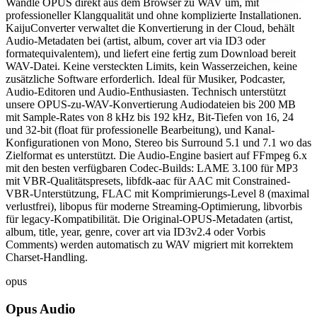
Wandle OPUS direkt aus dem Browser zu WAV um, mit
professioneller Klangqualität und ohne komplizierte Installationen.
KaijuConverter verwaltet die Konvertierung in der Cloud, behält
Audio-Metadaten bei (artist, album, cover art via ID3 oder
formatequivalentem), und liefert eine fertig zum Download bereit
WAV-Datei. Keine versteckten Limits, kein Wasserzeichen, keine
zusätzliche Software erforderlich. Ideal für Musiker, Podcaster,
Audio-Editoren und Audio-Enthusiasten. Technisch unterstützt
unsere OPUS-zu-WAV-Konvertierung Audiodateien bis 200 MB
mit Sample-Rates von 8 kHz bis 192 kHz, Bit-Tiefen von 16, 24
und 32-bit (float für professionelle Bearbeitung), und Kanal-
Konfigurationen von Mono, Stereo bis Surround 5.1 und 7.1 wo das
Zielformat es unterstützt. Die Audio-Engine basiert auf FFmpeg 6.x
mit den besten verfügbaren Codec-Builds: LAME 3.100 für MP3
mit VBR-Qualitätspresets, libfdk-aac für AAC mit Constrained-
VBR-Unterstützung, FLAC mit Komprimierungs-Level 8 (maximal
verlustfrei), libopus für moderne Streaming-Optimierung, libvorbis
für legacy-Kompatibilität. Die Original-OPUS-Metadaten (artist,
album, title, year, genre, cover art via ID3v2.4 oder Vorbis
Comments) werden automatisch zu WAV migriert mit korrektem
Charset-Handling.
opus
Opus Audio