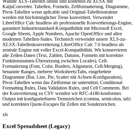
Wandle XLS-Tabellen online und kostenlos zu XLSX mit
KaijuConverter. Tabellen, Formeln, Zellformatierung, Diagramme,
Pivot-Tabellen wenn aplicable und Original-Tabellenstruktur
werden mit höchstmöglicher Treue konvertiert. Verwendet
LibreOffice Calc headless als professionelle Konvertierungs-Engine,
garantiert Industriestandard-Kompatibilität mit Microsoft Excel,
Google Sheets, Apple Numbers, Apache OpenOffice und allen
modernen Tabellen-Suites. Technisch verwendet unsere XLS-zu-
XLSX-Tabellenkonvertierung LibreOffice Calc 7.6 headless als
zentrale Engine mit voller Excel-Kompatibilität. Wir konservieren
alle Zellen-Daten (Text, Zahlen, Datums, Formeln mit korrekter
Funktionsnamen-Übersetzung zwischen Locales), Cell-
Formatierung (Font, Color, Borders, Alignment, Cell-Merging),
benannte Ranges, mehrere Worksheets/Tabs, eingebettete
Diagramme (Bar, Line, Pie, Scatter mit Achsen-Konfiguration),
Pivot-Tabellen wenn das Zielformat sie unterstützt, Conditional
Formatting Rules, Data Validation Rules, und Cell Comments. Bei
der Konvertierung zu CSV wenden wir RFC-4180-konformes
Output mit konfigurierbaren Trennzeichen (comma, semicolon, tab)
und korrekten Quote-Escapes für Zellen mit Sonderzeichen.
xls
Excel Spreadsheet (Legacy)