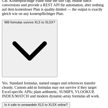
GB. Kostenpflichtige Pläne raise the size cap, enable batch
conversions und provide a REST API für automation, aber nothing
auf dem kostenloser Plan is quality-limited — the output is exactly
gleich wie on any kostenpflichtiger Plan.
Will formulas survive XLS to XLSX?
Yes. Standard formulas, named ranges und references transfer
cleanly. Custom add-in formulas may not survive if they target
Excel-specific APIs; plain arithmetic, SUMIFS, VLOOKUP,
INDEX/MATCH und modern dynamic-array formulas all work.
Is it safe to umwandeln XLS to XLSX online?