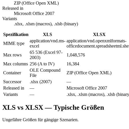
ZIP (Office Open XML)
Released in
Microsoft Office 2007
Variants
.xlsx, .xlsm (macros), .xlsb (binary)
Spezifikation
XLS
XLSX
application/vnd.ms-
application/vnd.openxmlformats-
MIME type
excel
officedocument.spreadsheetml.she
65 536 (Excel 97-
Max rows
1,048,576
2003)
Max columns
256 (A to IV)
16,384
OLE Compound
Container
ZIP (Office Open XML)
File
Successor
.xlsx (2007)
—
Released in
—
Microsoft Office 2007
Variants
—
.xlsx, .xlsm (macros), .xlsb (binary
XLS vs XLSX — Typische Größen
Ungefähre Größen für gängige Szenarien.