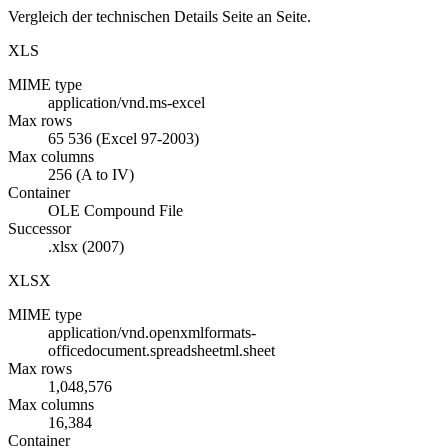
Vergleich der technischen Details Seite an Seite.
XLS
MIME type
application/vnd.ms-excel
Max rows
65 536 (Excel 97-2003)
Max columns
256 (A to IV)
Container
OLE Compound File
Successor
.xlsx (2007)
XLSX
MIME type
application/vnd.openxmlformats-
officedocument.spreadsheetml.sheet
Max rows
1,048,576
Max columns
16,384
Container