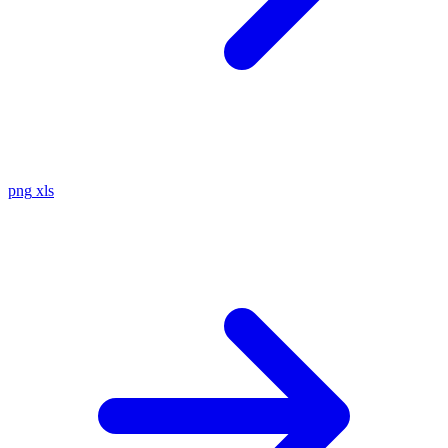
png
xls