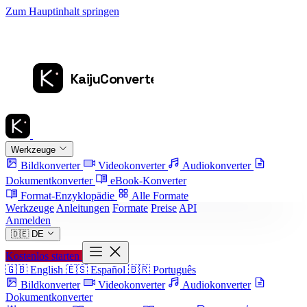
Zum Hauptinhalt springen
Werkzeuge
Bildkonverter
Videokonverter
Audiokonverter
Dokumentkonverter
eBook-Konverter
Format-Enzyklopädie
Alle Formate
Werkzeuge
Anleitungen
Formate
Preise
API
Anmelden
🇩🇪
DE
Kostenlos starten
🇬🇧
English
🇪🇸
Español
🇧🇷
Português
Bildkonverter
Videokonverter
Audiokonverter
Dokumentkonverter