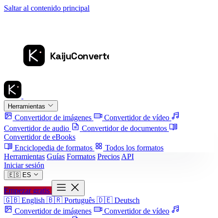
Saltar al contenido principal
Herramientas
Convertidor de imágenes
Convertidor de vídeo
Convertidor de audio
Convertidor de documentos
Convertidor de eBooks
Enciclopedia de formatos
Todos los formatos
Herramientas
Guías
Formatos
Precios
API
Iniciar sesión
🇪🇸
ES
Empezar gratis
🇬🇧
English
🇧🇷
Português
🇩🇪
Deutsch
Convertidor de imágenes
Convertidor de vídeo