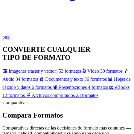
png
CONVIERTE CUALQUIER
TIPO DE FORMATO
🖼️
Imágenes (raster y vector)
53 formatos
🎬
Vídeo
30 formatos
🎵
Audio
34 formatos
📄
Documentos y texto
36 formatos
📊
Hojas de
cálculo y datos
6 formatos
📽️
Presentaciones
4 formatos
📖
eBooks
12 formatos
🗜️
Archivos comprimidos
23 formatos
Comparativas
Compara
Formatos
Comparativas directas de las decisiones de formato más comunes —
tamaño, calidad, compatibilidad y cuándo gana cada uno.