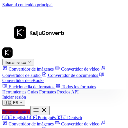
Saltar al contenido principal
Herramientas
Convertidor de imágenes
Convertidor de vídeo
Convertidor de audio
Convertidor de documentos
Convertidor de eBooks
Enciclopedia de formatos
Todos los formatos
Herramientas
Guías
Formatos
Precios
API
Iniciar sesión
🇪🇸
ES
Empezar gratis
🇬🇧
English
🇧🇷
Português
🇩🇪
Deutsch
Convertidor de imágenes
Convertidor de vídeo