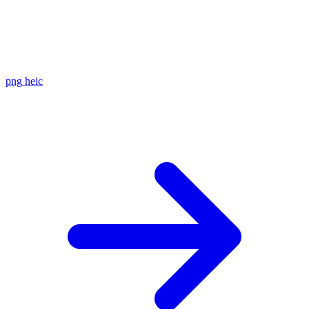
png
heic