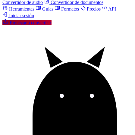
Convertidor de audio
Convertidor de documentos
Herramientas
Guías
Formatos
Precios
API
Iniciar sesión
Empezar a convertir
↑