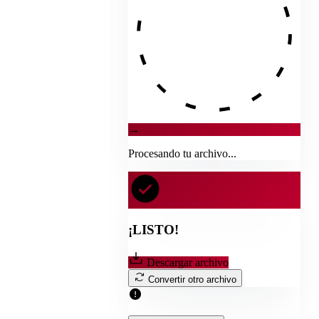
→
Procesando tu archivo...
¡LISTO!
Descargar archivo
Convertir otro archivo