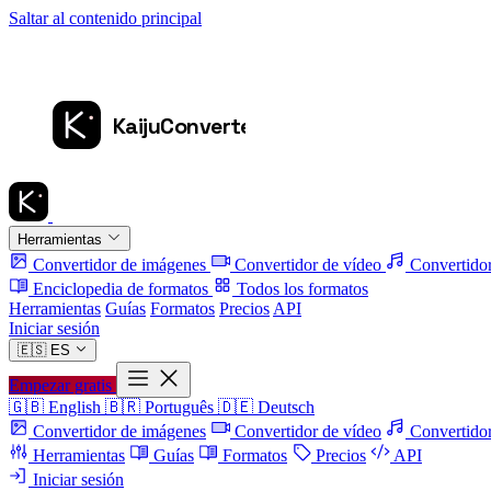
Saltar al contenido principal
Herramientas
Convertidor de imágenes
Convertidor de vídeo
Convertido
Enciclopedia de formatos
Todos los formatos
Herramientas
Guías
Formatos
Precios
API
Iniciar sesión
🇪🇸
ES
Empezar gratis
🇬🇧
English
🇧🇷
Português
🇩🇪
Deutsch
Convertidor de imágenes
Convertidor de vídeo
Convertidor
Herramientas
Guías
Formatos
Precios
API
Iniciar sesión