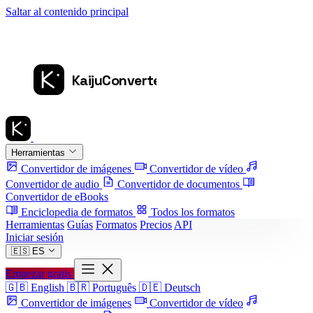
Saltar al contenido principal
Herramientas
Convertidor de imágenes
Convertidor de vídeo
Convertidor de audio
Convertidor de documentos
Convertidor de eBooks
Enciclopedia de formatos
Todos los formatos
Herramientas
Guías
Formatos
Precios
API
Iniciar sesión
🇪🇸
ES
Empezar gratis
🇬🇧
English
🇧🇷
Português
🇩🇪
Deutsch
Convertidor de imágenes
Convertidor de vídeo