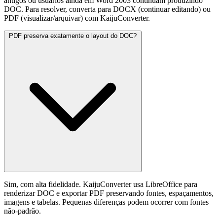
antigos ou usuários ainda em Word 2003 continuam produzindo
DOC. Para resolver, converta para DOCX (continuar editando) ou
PDF (visualizar/arquivar) com KaijuConverter.
PDF preserva exatamente o layout do DOC?
Sim, com alta fidelidade. KaijuConverter usa LibreOffice para
renderizar DOC e exportar PDF preservando fontes, espaçamentos,
imagens e tabelas. Pequenas diferenças podem ocorrer com fontes
não-padrão.