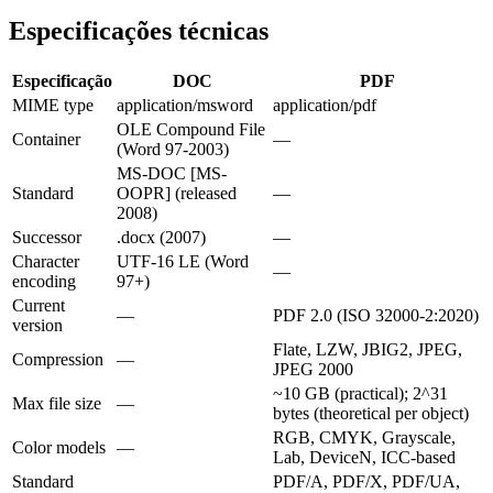
Especificações técnicas
Especificação
DOC
PDF
MIME type
application/msword
application/pdf
OLE Compound File
Container
—
(Word 97-2003)
MS-DOC [MS-
Standard
OOPR] (released
—
2008)
Successor
.docx (2007)
—
Character
UTF-16 LE (Word
—
encoding
97+)
Current
—
PDF 2.0 (ISO 32000-2:2020)
version
Flate, LZW, JBIG2, JPEG,
Compression
—
JPEG 2000
~10 GB (practical); 2^31
Max file size
—
bytes (theoretical per object)
RGB, CMYK, Grayscale,
Color models
—
Lab, DeviceN, ICC-based
Standard
PDF/A, PDF/X, PDF/UA,
—