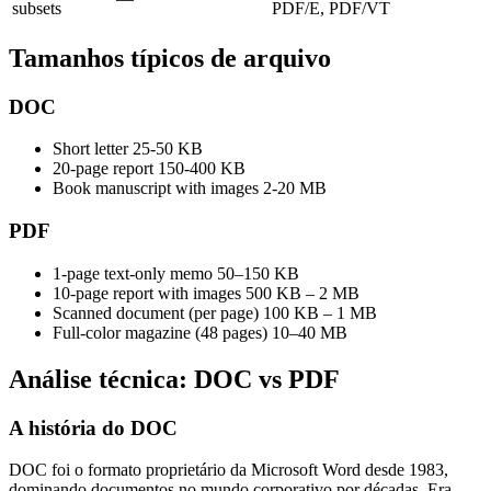
subsets
PDF/E, PDF/VT
Tamanhos típicos de arquivo
DOC
Short letter
25-50 KB
20-page report
150-400 KB
Book manuscript with images
2-20 MB
PDF
1-page text-only memo
50–150 KB
10-page report with images
500 KB – 2 MB
Scanned document (per page)
100 KB – 1 MB
Full-color magazine (48 pages)
10–40 MB
Análise técnica: DOC vs PDF
A história do DOC
DOC foi o formato proprietário da Microsoft Word desde 1983,
dominando documentos no mundo corporativo por décadas. Era