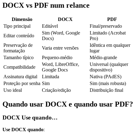
DOCX vs PDF num relance
Dimensão
DOCX
PDF
Tipo principal
Editável
Final/preservado
Sim (Word, Google
Limitado (Acrobat
Editar conteúdo
Docs)
Pro)
Preservação de
Idêntica em qualquer
Varia entre versões
formatação
lugar
Tamanho típico
Pequeno-médio
Médio-grande
Word, LibreOffice,
Universal (qualquer
Compatibilidade
Google Docs
dispositivo)
Assinatura digital
Limitada
Nativa (PAdES)
Proteção por senha
Sim
Sim (mais robusta)
Uso ideal
Criação/edição
Distribuição final
Quando usar DOCX e quando usar PDF?
DOCX
Use quando…
Use DOCX quando
: