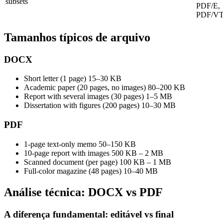
subsets
PDF/E,
PDF/V
Tamanhos típicos de arquivo
DOCX
Short letter (1 page)
15–30 KB
Academic paper (20 pages, no images)
80–200 KB
Report with several images (30 pages)
1–5 MB
Dissertation with figures (200 pages)
10–30 MB
PDF
1-page text-only memo
50–150 KB
10-page report with images
500 KB – 2 MB
Scanned document (per page)
100 KB – 1 MB
Full-color magazine (48 pages)
10–40 MB
Análise técnica: DOCX vs PDF
A diferença fundamental: editável vs final