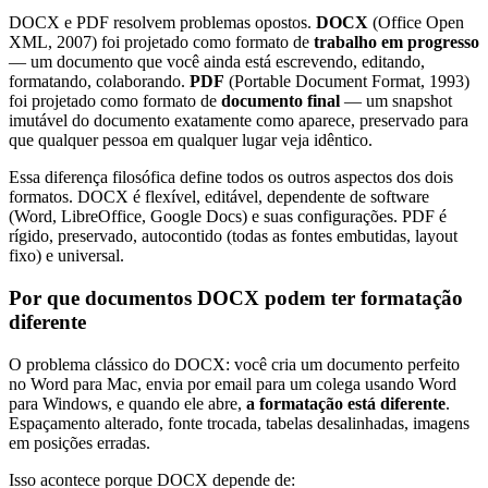
DOCX e PDF resolvem problemas opostos.
DOCX
(Office Open
XML, 2007) foi projetado como formato de
trabalho em progresso
— um documento que você ainda está escrevendo, editando,
formatando, colaborando.
PDF
(Portable Document Format, 1993)
foi projetado como formato de
documento final
— um snapshot
imutável do documento exatamente como aparece, preservado para
que qualquer pessoa em qualquer lugar veja idêntico.
Essa diferença filosófica define todos os outros aspectos dos dois
formatos. DOCX é flexível, editável, dependente de software
(Word, LibreOffice, Google Docs) e suas configurações. PDF é
rígido, preservado, autocontido (todas as fontes embutidas, layout
fixo) e universal.
Por que documentos DOCX podem ter formatação
diferente
O problema clássico do DOCX: você cria um documento perfeito
no Word para Mac, envia por email para um colega usando Word
para Windows, e quando ele abre,
a formatação está diferente
.
Espaçamento alterado, fonte trocada, tabelas desalinhadas, imagens
em posições erradas.
Isso acontece porque DOCX depende de: