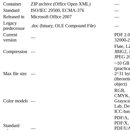
Container
ZIP archive (Office Open XML)
—
Standard
ISO/IEC 29500, ECMA-376
—
Released in
Microsoft Office 2007
—
Legacy
.doc (binary, OLE Compound File)
—
predecessor
Current
PDF 2.0
—
version
32000-2
Flate, 
Compression
—
JBIG2, 
JPEG 2
~10 GB
(practica
Max file size
—
2^31 by
(theoreti
object)
RGB,
CMYK,
Color models
—
Grayscal
Lab, De
ICC-bas
PDF/A,
PDF/X,
Standard
—
PDF/UA