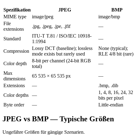
Spezifikation
JPEG
BMP
MIME type
image/jpeg
image/bmp
File
.jpg, .jpeg, .jpe, .jfif
—
extensions
ITU-T T.81 / ISO/IEC 10918-
Standard
—
1:1994
Lossy DCT (baseline); lossless
None (typical);
Compression
mode exists but rarely used
RLE 4/8 bit (rare)
8-bit per channel (24-bit RGB
Color depth
—
total)
Max
65 535 × 65 535 px
—
dimensions
Extensions
—
.bmp, .dib
1, 4, 8, 16, 24, 32
Color depths
—
bits per pixel
Byte order
—
Little-endian
JPEG vs BMP — Typische Größen
Ungefähre Größen für gängige Szenarien.