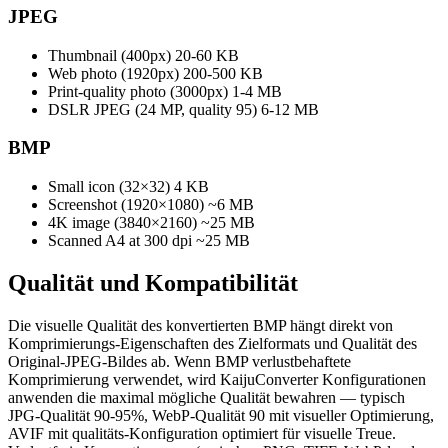
JPEG
Thumbnail (400px)
20-60 KB
Web photo (1920px)
200-500 KB
Print-quality photo (3000px)
1-4 MB
DSLR JPEG (24 MP, quality 95)
6-12 MB
BMP
Small icon (32×32)
4 KB
Screenshot (1920×1080)
~6 MB
4K image (3840×2160)
~25 MB
Scanned A4 at 300 dpi
~25 MB
Qualität und
Kompatibilität
Die visuelle Qualität des konvertierten BMP hängt direkt von
Komprimierungs-Eigenschaften des Zielformats und Qualität des
Original-JPEG-Bildes ab. Wenn BMP verlustbehaftete
Komprimierung verwendet, wird KaijuConverter Konfigurationen
anwenden die maximal mögliche Qualität bewahren — typisch
JPG-Qualität 90-95%, WebP-Qualität 90 mit visueller Optimierung,
AVIF mit qualitäts-Konfiguration optimiert für visuelle Treue.