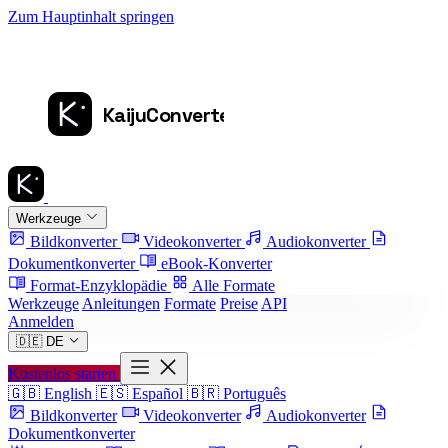
Zum Hauptinhalt springen
Werkzeuge
Bildkonverter
Videokonverter
Audiokonverter
Dokumentkonverter
eBook-Konverter
Format-Enzyklopädie
Alle Formate
Werkzeuge
Anleitungen
Formate
Preise
API
Anmelden
🇩🇪
DE
Kostenlos starten
🇬🇧
English
🇪🇸
Español
🇧🇷
Português
Bildkonverter
Videokonverter
Audiokonverter
Dokumentkonverter