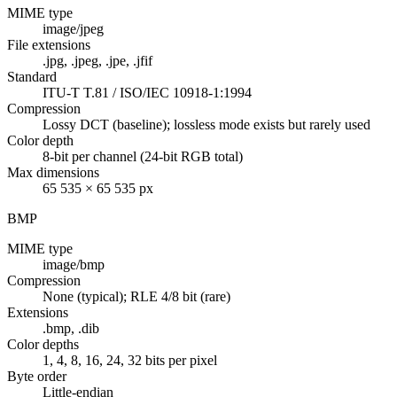
MIME type
image/jpeg
File extensions
.jpg, .jpeg, .jpe, .jfif
Standard
ITU-T T.81 / ISO/IEC 10918-1:1994
Compression
Lossy DCT (baseline); lossless mode exists but rarely used
Color depth
8-bit per channel (24-bit RGB total)
Max dimensions
65 535 × 65 535 px
BMP
MIME type
image/bmp
Compression
None (typical); RLE 4/8 bit (rare)
Extensions
.bmp, .dib
Color depths
1, 4, 8, 16, 24, 32 bits per pixel
Byte order
Little-endian