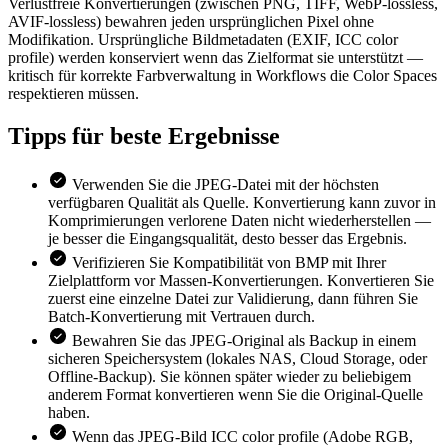
Verlustfreie Konvertierungen (zwischen PNG, TIFF, WebP-lossless,
AVIF-lossless) bewahren jeden ursprünglichen Pixel ohne
Modifikation. Ursprüngliche Bildmetadaten (EXIF, ICC color
profile) werden konserviert wenn das Zielformat sie unterstützt —
kritisch für korrekte Farbverwaltung in Workflows die Color Spaces
respektieren müssen.
Tipps für
beste Ergebnisse
Verwenden Sie die JPEG-Datei mit der höchsten
verfügbaren Qualität als Quelle. Konvertierung kann zuvor in
Komprimierungen verlorene Daten nicht wiederherstellen —
je besser die Eingangsqualität, desto besser das Ergebnis.
Verifizieren Sie Kompatibilität von BMP mit Ihrer
Zielplattform vor Massen-Konvertierungen. Konvertieren Sie
zuerst eine einzelne Datei zur Validierung, dann führen Sie
Batch-Konvertierung mit Vertrauen durch.
Bewahren Sie das JPEG-Original als Backup in einem
sicheren Speichersystem (lokales NAS, Cloud Storage, oder
Offline-Backup). Sie können später wieder zu beliebigem
anderem Format konvertieren wenn Sie die Original-Quelle
haben.
Wenn das JPEG-Bild ICC color profile (Adobe RGB,