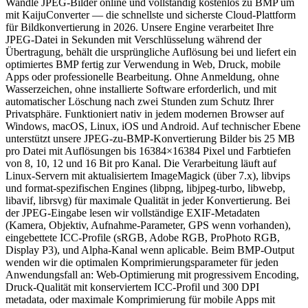
Wandle JPEG-Bilder online und vollständig kostenlos zu BMP um
mit KaijuConverter — die schnellste und sicherste Cloud-Plattform
für Bildkonvertierung in 2026. Unsere Engine verarbeitet Ihre
JPEG-Datei in Sekunden mit Verschlüsselung während der
Übertragung, behält die ursprüngliche Auflösung bei und liefert ein
optimiertes BMP fertig zur Verwendung in Web, Druck, mobile
Apps oder professionelle Bearbeitung. Ohne Anmeldung, ohne
Wasserzeichen, ohne installierte Software erforderlich, und mit
automatischer Löschung nach zwei Stunden zum Schutz Ihrer
Privatsphäre. Funktioniert nativ in jedem modernen Browser auf
Windows, macOS, Linux, iOS und Android. Auf technischer Ebene
unterstützt unsere JPEG-zu-BMP-Konvertierung Bilder bis 25 MB
pro Datei mit Auflösungen bis 16384×16384 Pixel und Farbtiefen
von 8, 10, 12 und 16 Bit pro Kanal. Die Verarbeitung läuft auf
Linux-Servern mit aktualisiertem ImageMagick (über 7.x), libvips
und format-spezifischen Engines (libpng, libjpeg-turbo, libwebp,
libavif, librsvg) für maximale Qualität in jeder Konvertierung. Bei
der JPEG-Eingabe lesen wir vollständige EXIF-Metadaten
(Kamera, Objektiv, Aufnahme-Parameter, GPS wenn vorhanden),
eingebettete ICC-Profile (sRGB, Adobe RGB, ProPhoto RGB,
Display P3), und Alpha-Kanal wenn aplicable. Beim BMP-Output
wenden wir die optimalen Komprimierungsparameter für jeden
Anwendungsfall an: Web-Optimierung mit progressivem Encoding,
Druck-Qualität mit konserviertem ICC-Profil und 300 DPI
metadata, oder maximale Komprimierung für mobile Apps mit