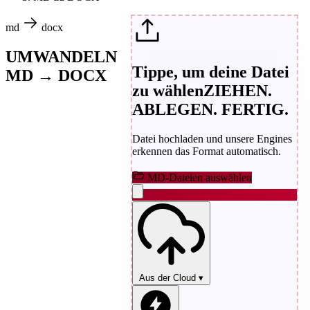
md
docx
UMWANDELN
Tippe, um deine Datei
MD → DOCX
zu wählen
ZIEHEN.
ABLEGEN. FERTIG.
Datei hochladen und unsere Engines
erkennen das Format automatisch.
MD-Dateien auswählen
Aus der Cloud
▾