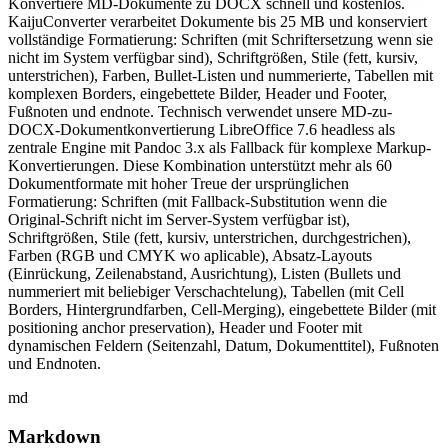
Konvertiere MD-Dokumente zu DOCX schnell und kostenlos.
KaijuConverter verarbeitet Dokumente bis 25 MB und konserviert
vollständige Formatierung: Schriften (mit Schriftersetzung wenn sie
nicht im System verfügbar sind), Schriftgrößen, Stile (fett, kursiv,
unterstrichen), Farben, Bullet-Listen und nummerierte, Tabellen mit
komplexen Borders, eingebettete Bilder, Header und Footer,
Fußnoten und endnote. Technisch verwendet unsere MD-zu-
DOCX-Dokumentkonvertierung LibreOffice 7.6 headless als
zentrale Engine mit Pandoc 3.x als Fallback für komplexe Markup-
Konvertierungen. Diese Kombination unterstützt mehr als 60
Dokumentformate mit hoher Treue der ursprünglichen
Formatierung: Schriften (mit Fallback-Substitution wenn die
Original-Schrift nicht im Server-System verfügbar ist),
Schriftgrößen, Stile (fett, kursiv, unterstrichen, durchgestrichen),
Farben (RGB und CMYK wo aplicable), Absatz-Layouts
(Einrückung, Zeilenabstand, Ausrichtung), Listen (Bullets und
nummeriert mit beliebiger Verschachtelung), Tabellen (mit Cell
Borders, Hintergrundfarben, Cell-Merging), eingebettete Bilder (mit
positioning anchor preservation), Header und Footer mit
dynamischen Feldern (Seitenzahl, Datum, Dokumenttitel), Fußnoten
und Endnoten.
md
Markdown