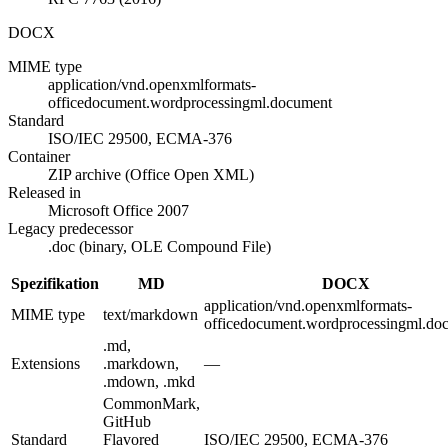
DOCX
MIME type
application/vnd.openxmlformats-
officedocument.wordprocessingml.document
Standard
ISO/IEC 29500, ECMA-376
Container
ZIP archive (Office Open XML)
Released in
Microsoft Office 2007
Legacy predecessor
.doc (binary, OLE Compound File)
Spezifikation
MD
DOCX
application/vnd.openxmlformats-
MIME type
text/markdown
officedocument.wordprocessingml.do
.md,
Extensions
.markdown,
—
.mdown, .mkd
CommonMark,
GitHub
Standard
Flavored
ISO/IEC 29500, ECMA-376