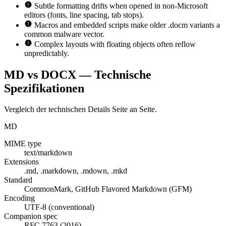
Subtle formatting drifts when opened in non-Microsoft
editors (fonts, line spacing, tab stops).
Macros and embedded scripts make older .docm variants a
common malware vector.
Complex layouts with floating objects often reflow
unpredictably.
MD vs DOCX — Technische
Spezifikationen
Vergleich der technischen Details Seite an Seite.
MD
MIME type
text/markdown
Extensions
.md, .markdown, .mdown, .mkd
Standard
CommonMark, GitHub Flavored Markdown (GFM)
Encoding
UTF-8 (conventional)
Companion spec
RFC 7763 (2016)