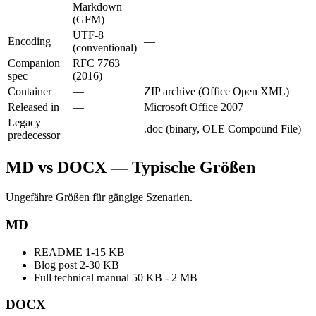
Markdown
(GFM)
UTF-8
Encoding
—
(conventional)
Companion
RFC 7763
—
spec
(2016)
Container
—
ZIP archive (Office Open XML)
Released in
—
Microsoft Office 2007
Legacy
—
.doc (binary, OLE Compound File)
predecessor
MD vs DOCX — Typische Größen
Ungefähre Größen für gängige Szenarien.
MD
README
1-15 KB
Blog post
2-30 KB
Full technical manual
50 KB - 2 MB
DOCX