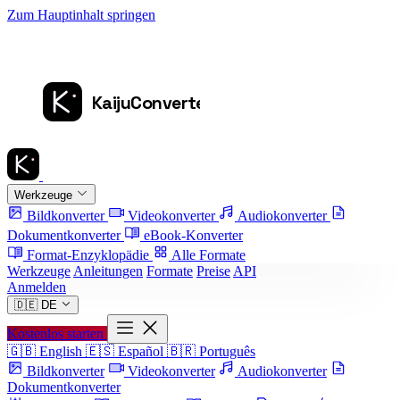
Zum Hauptinhalt springen
Werkzeuge
Bildkonverter
Videokonverter
Audiokonverter
Dokumentkonverter
eBook-Konverter
Format-Enzyklopädie
Alle Formate
Werkzeuge
Anleitungen
Formate
Preise
API
Anmelden
🇩🇪
DE
Kostenlos starten
🇬🇧
English
🇪🇸
Español
🇧🇷
Português
Bildkonverter
Videokonverter
Audiokonverter
Dokumentkonverter