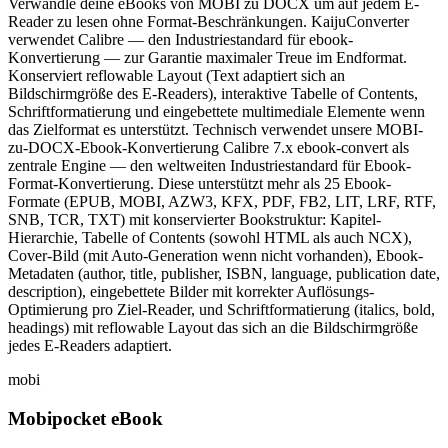
Verwandle deine eBooks von MOBI zu DOCX um auf jedem E-
Reader zu lesen ohne Format-Beschränkungen. KaijuConverter
verwendet Calibre — den Industriestandard für ebook-
Konvertierung — zur Garantie maximaler Treue im Endformat.
Konserviert reflowable Layout (Text adaptiert sich an
Bildschirmgröße des E-Readers), interaktive Tabelle of Contents,
Schriftformatierung und eingebettete multimediale Elemente wenn
das Zielformat es unterstützt. Technisch verwendet unsere MOBI-
zu-DOCX-Ebook-Konvertierung Calibre 7.x ebook-convert als
zentrale Engine — den weltweiten Industriestandard für Ebook-
Format-Konvertierung. Diese unterstützt mehr als 25 Ebook-
Formate (EPUB, MOBI, AZW3, KFX, PDF, FB2, LIT, LRF, RTF,
SNB, TCR, TXT) mit konservierter Bookstruktur: Kapitel-
Hierarchie, Tabelle of Contents (sowohl HTML als auch NCX),
Cover-Bild (mit Auto-Generation wenn nicht vorhanden), Ebook-
Metadaten (author, title, publisher, ISBN, language, publication date,
description), eingebettete Bilder mit korrekter Auflösungs-
Optimierung pro Ziel-Reader, und Schriftformatierung (italics, bold,
headings) mit reflowable Layout das sich an die Bildschirmgröße
jedes E-Readers adaptiert.
mobi
Mobipocket eBook