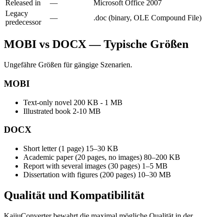
Released in
—
Microsoft Office 2007
Legacy
—
.doc (binary, OLE Compound File)
predecessor
MOBI vs DOCX — Typische Größen
Ungefähre Größen für gängige Szenarien.
MOBI
Text-only novel
200 KB - 1 MB
Illustrated book
2-10 MB
DOCX
Short letter (1 page)
15–30 KB
Academic paper (20 pages, no images)
80–200 KB
Report with several images (30 pages)
1–5 MB
Dissertation with figures (200 pages)
10–30 MB
Qualität und
Kompatibilität
KaijuConverter bewahrt die maximal mögliche Qualität in der