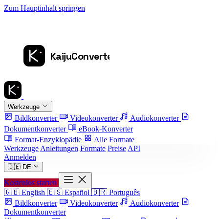
Zum Hauptinhalt springen
Werkzeuge
Bildkonverter
Videokonverter
Audiokonverter
Dokumentkonverter
eBook-Konverter
Format-Enzyklopädie
Alle Formate
Werkzeuge
Anleitungen
Formate
Preise
API
Anmelden
🇩🇪
DE
Kostenlos starten
🇬🇧
English
🇪🇸
Español
🇧🇷
Português
Bildkonverter
Videokonverter
Audiokonverter
Dokumentkonverter