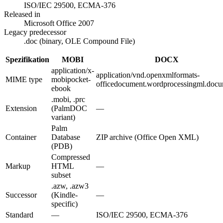
ISO/IEC 29500, ECMA-376
Released in
Microsoft Office 2007
Legacy predecessor
.doc (binary, OLE Compound File)
Spezifikation
MOBI
DOCX
application/x-
application/vnd.openxmlformats-
MIME type
mobipocket-
officedocument.wordprocessingml.doc
ebook
.mobi, .prc
Extension
(PalmDOC
—
variant)
Palm
Container
Database
ZIP archive (Office Open XML)
(PDB)
Compressed
Markup
HTML
—
subset
.azw, .azw3
Successor
(Kindle-
—
specific)
Standard
—
ISO/IEC 29500, ECMA-376