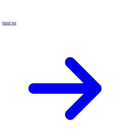
html
txt