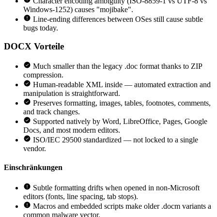
Character encoding ambiguity (ISO-8859-1 vs UTF-8 vs
Windows-1252) causes "mojibake".
Line-ending differences between OSes still cause subtle
bugs today.
DOCX
Vorteile
Much smaller than the legacy .doc format thanks to ZIP
compression.
Human-readable XML inside — automated extraction and
manipulation is straightforward.
Preserves formatting, images, tables, footnotes, comments,
and track changes.
Supported natively by Word, LibreOffice, Pages, Google
Docs, and most modern editors.
ISO/IEC 29500 standardized — not locked to a single
vendor.
Einschränkungen
Subtle formatting drifts when opened in non-Microsoft
editors (fonts, line spacing, tab stops).
Macros and embedded scripts make older .docm variants a
common malware vector.