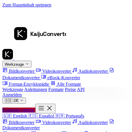
Zum Hauptinhalt springen
Werkzeuge
Bildkonverter
Videokonverter
Audiokonverter
Dokumentkonverter
eBook-Konverter
Format-Enzyklopädie
Alle Formate
Werkzeuge
Anleitungen
Formate
Preise
API
Anmelden
🇩🇪
DE
Kostenlos starten
🇬🇧
English
🇪🇸
Español
🇧🇷
Português
Bildkonverter
Videokonverter
Audiokonverter
Dokumentkonverter