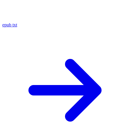
epub
txt