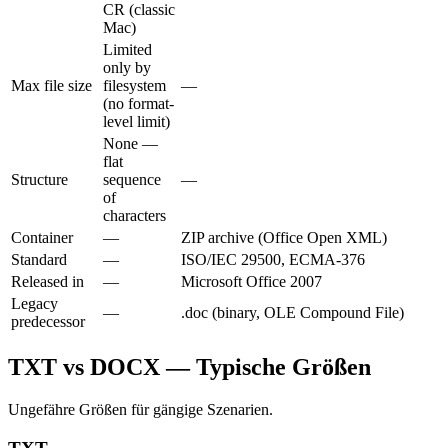
CR (classic
Mac)
Limited
only by
Max file size
filesystem
—
(no format-
level limit)
None —
flat
Structure
sequence
—
of
characters
Container
—
ZIP archive (Office Open XML)
Standard
—
ISO/IEC 29500, ECMA-376
Released in
—
Microsoft Office 2007
Legacy
—
.doc (binary, OLE Compound File)
predecessor
TXT vs DOCX — Typische Größen
Ungefähre Größen für gängige Szenarien.