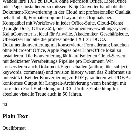
Wandle Ihre TXT zu DOCX ohne Microsoft Office, LibreOffice
oder Pages installieren zu müssen. KaijuConverter handhabt die
Dokument-Konvertierung in der Cloud mit professioneller Qualität,
behält Inhalt, Formatierung und Layout des Originals bei.
Kompatibel mit Workflows in jeder Office-Suite, Cloud-Dienst
(Google Docs, Office 365), oder Dokumentenverwaltungssystem.
KaijuConverter ist ideal für Anwälte, Akademiker, Geschäftsleute,
Übersetzer und alle die professionelle TXT-zu-DOCX-
Dokumentkonvertierung mit konservierter Formatierung brauchen
ohne Microsoft Office, Apple Pages oder LibreOffice lokal zu
installieren. Die Konvertierung läuft auf isolierten Cloud-Servern
mit dedizierter Verarbeitungs-Pipeline pro Dokument. Wir
konservieren auch Dokument-Eigenschaften (author, title, subject,
keywords, comments) und revision history wenn das Zielformat sie
unterstützt. Bei der Konvertierung zu PDF garantieren wir PDF/A-
konformes Output für Langzeit-Archivierung wenn benötigt, mit
korrektem Font-Embedding und ICC-Profile-Embedding für
absolute visuelle Treue auch in 50 Jahren.
txt
Plain Text
Quellformat