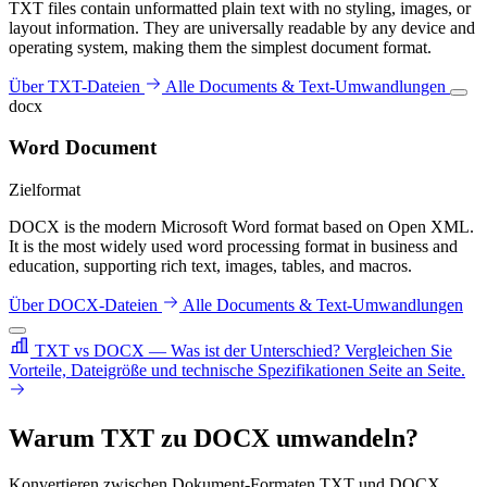
TXT files contain unformatted plain text with no styling, images, or
layout information. They are universally readable by any device and
operating system, making them the simplest document format.
Über TXT-Dateien
Alle Documents & Text-Umwandlungen
docx
Word Document
Zielformat
DOCX is the modern Microsoft Word format based on Open XML.
It is the most widely used word processing format in business and
education, supporting rich text, images, tables, and macros.
Über DOCX-Dateien
Alle Documents & Text-Umwandlungen
TXT vs DOCX — Was ist der Unterschied?
Vergleichen Sie
Vorteile, Dateigröße und technische Spezifikationen Seite an Seite.
Warum TXT zu DOCX umwandeln?
Konvertieren zwischen Dokument-Formaten TXT und DOCX