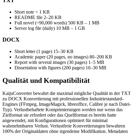
TXT
Short note
< 1 KB
README file
2–20 KB
Full novel (~90,000 words)
500 KB – 1 MB
Server log file (daily)
10 MB – 1 GB
DOCX
Short letter (1 page)
15–30 KB
Academic paper (20 pages, no images)
80–200 KB
Report with several images (30 pages)
1–5 MB
Dissertation with figures (200 pages)
10–30 MB
Qualität und
Kompatibilität
KaijuConverter bewahrt die maximal mögliche Qualität in der TXT
zu DOCX Konvertierung mit professionellen Industriestandard-
Engines (FFmpeg, ImageMagick, libreoffice, Calibre je nach Datei-
Typ). Verlustbehaftete Komprimierungen werden nur wenn das
Zielformat sie erfordert oder das Quellformat es bereits hatte
angewendet, mit Konfigurationen optimiert für minimal
wahrnehmbaren Verlust. Verlustfreie Konvertierungen bewahren
100% der Originaldaten ohne irgendeine Modifikation. Metadaten