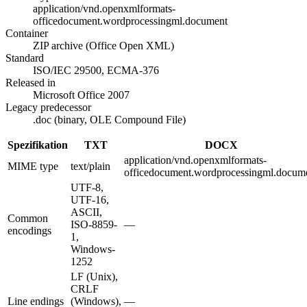
application/vnd.openxmlformats-
officedocument.wordprocessingml.document
Container
ZIP archive (Office Open XML)
Standard
ISO/IEC 29500, ECMA-376
Released in
Microsoft Office 2007
Legacy predecessor
.doc (binary, OLE Compound File)
Spezifikation
TXT
DOCX
application/vnd.openxmlformats-
MIME type
text/plain
officedocument.wordprocessingml.docum
UTF-8,
UTF-16,
ASCII,
Common
ISO-8859-
—
encodings
1,
Windows-
1252
LF (Unix),
CRLF
Line endings
(Windows),
—