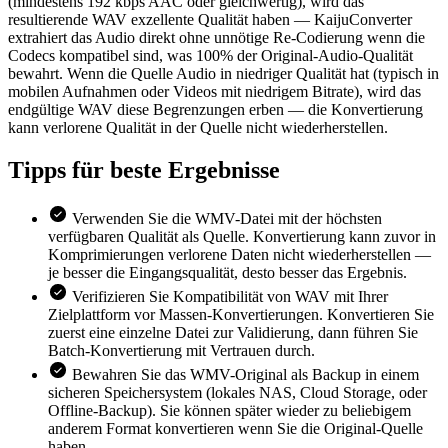
(mindestens 192 kbps AAC oder gleichwertig), wird das
resultierende WAV exzellente Qualität haben — KaijuConverter
extrahiert das Audio direkt ohne unnötige Re-Codierung wenn die
Codecs kompatibel sind, was 100% der Original-Audio-Qualität
bewahrt. Wenn die Quelle Audio in niedriger Qualität hat (typisch in
mobilen Aufnahmen oder Videos mit niedrigem Bitrate), wird das
endgültige WAV diese Begrenzungen erben — die Konvertierung
kann verlorene Qualität in der Quelle nicht wiederherstellen.
Tipps für
beste Ergebnisse
Verwenden Sie die WMV-Datei mit der höchsten
verfügbaren Qualität als Quelle. Konvertierung kann zuvor in
Komprimierungen verlorene Daten nicht wiederherstellen —
je besser die Eingangsqualität, desto besser das Ergebnis.
Verifizieren Sie Kompatibilität von WAV mit Ihrer
Zielplattform vor Massen-Konvertierungen. Konvertieren Sie
zuerst eine einzelne Datei zur Validierung, dann führen Sie
Batch-Konvertierung mit Vertrauen durch.
Bewahren Sie das WMV-Original als Backup in einem
sicheren Speichersystem (lokales NAS, Cloud Storage, oder
Offline-Backup). Sie können später wieder zu beliebigem
anderem Format konvertieren wenn Sie die Original-Quelle
haben.