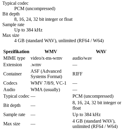
Typical codec
PCM (uncompressed)
Bit depth
8, 16, 24, 32 bit integer or float
Sample rate
Up to 384 kHz
Max size
4 GB (standard WAV), unlimited (RF64 / W64)
Spezifikation
WMV
WAV
MIME type
video/x-ms-wmv
audio/wav
Extension
.wmv
—
ASF (Advanced
Container
RIFF
Systems Format)
Codecs
WMV 7/8/9, VC-1
—
Audio
WMA (usually)
—
Typical codec
—
PCM (uncompressed)
8, 16, 24, 32 bit integer or
Bit depth
—
float
Sample rate
—
Up to 384 kHz
4 GB (standard WAV),
Max size
—
unlimited (RF64 / W64)