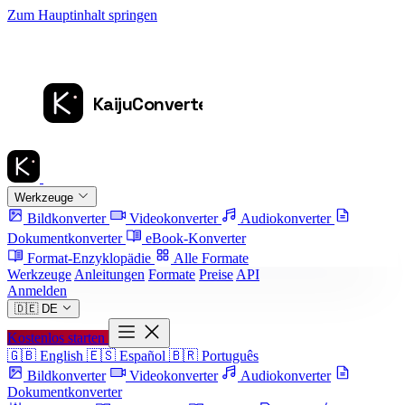
Zum Hauptinhalt springen
Werkzeuge
Bildkonverter
Videokonverter
Audiokonverter
Dokumentkonverter
eBook-Konverter
Format-Enzyklopädie
Alle Formate
Werkzeuge
Anleitungen
Formate
Preise
API
Anmelden
🇩🇪
DE
Kostenlos starten
🇬🇧
English
🇪🇸
Español
🇧🇷
Português
Bildkonverter
Videokonverter
Audiokonverter
Dokumentkonverter