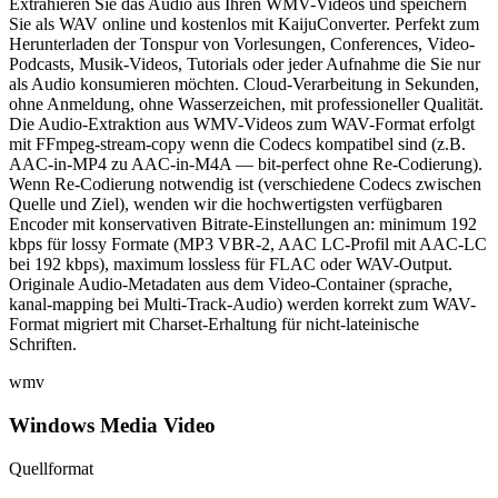
Extrahieren Sie das Audio aus Ihren WMV-Videos und speichern
Sie als WAV online und kostenlos mit KaijuConverter. Perfekt zum
Herunterladen der Tonspur von Vorlesungen, Conferences, Video-
Podcasts, Musik-Videos, Tutorials oder jeder Aufnahme die Sie nur
als Audio konsumieren möchten. Cloud-Verarbeitung in Sekunden,
ohne Anmeldung, ohne Wasserzeichen, mit professioneller Qualität.
Die Audio-Extraktion aus WMV-Videos zum WAV-Format erfolgt
mit FFmpeg-stream-copy wenn die Codecs kompatibel sind (z.B.
AAC-in-MP4 zu AAC-in-M4A — bit-perfect ohne Re-Codierung).
Wenn Re-Codierung notwendig ist (verschiedene Codecs zwischen
Quelle und Ziel), wenden wir die hochwertigsten verfügbaren
Encoder mit konservativen Bitrate-Einstellungen an: minimum 192
kbps für lossy Formate (MP3 VBR-2, AAC LC-Profil mit AAC-LC
bei 192 kbps), maximum lossless für FLAC oder WAV-Output.
Originale Audio-Metadaten aus dem Video-Container (sprache,
kanal-mapping bei Multi-Track-Audio) werden korrekt zum WAV-
Format migriert mit Charset-Erhaltung für nicht-lateinische
Schriften.
wmv
Windows Media Video
Quellformat