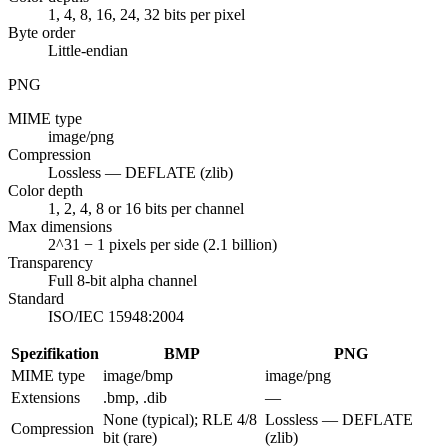
1, 4, 8, 16, 24, 32 bits per pixel
Byte order
Little-endian
PNG
MIME type
image/png
Compression
Lossless — DEFLATE (zlib)
Color depth
1, 2, 4, 8 or 16 bits per channel
Max dimensions
2^31 − 1 pixels per side (2.1 billion)
Transparency
Full 8-bit alpha channel
Standard
ISO/IEC 15948:2004
Spezifikation
BMP
PNG
MIME type
image/bmp
image/png
Extensions
.bmp, .dib
—
None (typical); RLE 4/8
Lossless — DEFLATE
Compression
bit (rare)
(zlib)