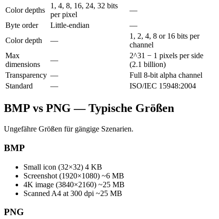
1, 4, 8, 16, 24, 32 bits
Color depths
—
per pixel
Byte order
Little-endian
—
1, 2, 4, 8 or 16 bits per
Color depth
—
channel
Max
2^31 − 1 pixels per side
—
dimensions
(2.1 billion)
Transparency
—
Full 8-bit alpha channel
Standard
—
ISO/IEC 15948:2004
BMP vs PNG — Typische Größen
Ungefähre Größen für gängige Szenarien.
BMP
Small icon (32×32)
4 KB
Screenshot (1920×1080)
~6 MB
4K image (3840×2160)
~25 MB
Scanned A4 at 300 dpi
~25 MB
PNG