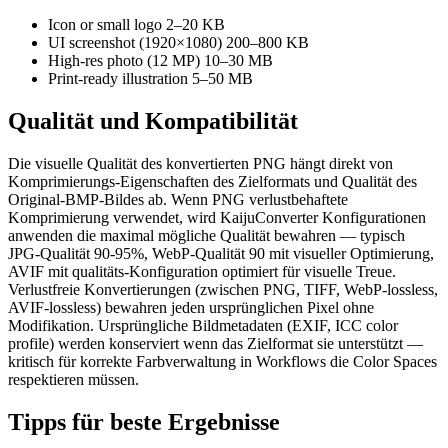
Icon or small logo
2–20 KB
UI screenshot (1920×1080)
200–800 KB
High-res photo (12 MP)
10–30 MB
Print-ready illustration
5–50 MB
Qualität und
Kompatibilität
Die visuelle Qualität des konvertierten PNG hängt direkt von
Komprimierungs-Eigenschaften des Zielformats und Qualität des
Original-BMP-Bildes ab. Wenn PNG verlustbehaftete
Komprimierung verwendet, wird KaijuConverter Konfigurationen
anwenden die maximal mögliche Qualität bewahren — typisch
JPG-Qualität 90-95%, WebP-Qualität 90 mit visueller Optimierung,
AVIF mit qualitäts-Konfiguration optimiert für visuelle Treue.
Verlustfreie Konvertierungen (zwischen PNG, TIFF, WebP-lossless,
AVIF-lossless) bewahren jeden ursprünglichen Pixel ohne
Modifikation. Ursprüngliche Bildmetadaten (EXIF, ICC color
profile) werden konserviert wenn das Zielformat sie unterstützt —
kritisch für korrekte Farbverwaltung in Workflows die Color Spaces
respektieren müssen.
Tipps für
beste Ergebnisse