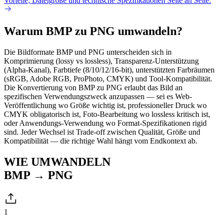
Vorteile, Dateigröße und technische Spezifikationen Seite an Seite.
Warum BMP zu PNG umwandeln?
Die Bildformate BMP und PNG unterscheiden sich in
Komprimierung (lossy vs lossless), Transparenz-Unterstützung
(Alpha-Kanal), Farbtiefe (8/10/12/16-bit), unterstützten Farbräumen
(sRGB, Adobe RGB, ProPhoto, CMYK) und Tool-Kompatibilität.
Die Konvertierung von BMP zu PNG erlaubt das Bild an
spezifischen Verwendungszweck anzupassen — sei es Web-
Veröffentlichung wo Größe wichtig ist, professioneller Druck wo
CMYK obligatorisch ist, Foto-Bearbeitung wo lossless kritisch ist,
oder Anwendungs-Verwendung wo Format-Spezifikationen rigid
sind. Jeder Wechsel ist Trade-off zwischen Qualität, Größe und
Kompatibilität — die richtige Wahl hängt vom Endkontext ab.
WIE UMWANDELN
BMP → PNG
1