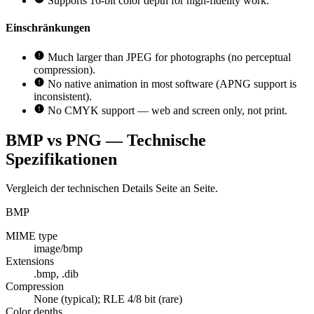
Supports 16-bit color depth for high-fidelity work.
Einschränkungen
Much larger than JPEG for photographs (no perceptual
compression).
No native animation in most software (APNG support is
inconsistent).
No CMYK support — web and screen only, not print.
BMP vs PNG — Technische
Spezifikationen
Vergleich der technischen Details Seite an Seite.
BMP
MIME type
image/bmp
Extensions
.bmp, .dib
Compression
None (typical); RLE 4/8 bit (rare)
Color depths