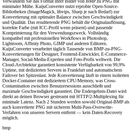
Verwandeln Sie das Format Ihrer Bilder von BMP zu PNG mit
minimaler Mühe. KaijuConverter nutzt erprobte Open-Source-
Bibliotheken (ImageMagick, libvips, Sharp je nach Bedarf) zur
Konvertierung mit optimaler Balance zwischen Geschwindigkeit
und Qualität. Das resultierende PNG behält die Originalauflösung,
korrekte Farbe (mit ICC-Profil wenn präsent) und passende
Komprimierung für den Verwendungszweck. Vollständig
kompatibel mit professionellen Workflows in Photoshop,
Lightroom, Affinity Photo, GIMP und anderen Editoren.
KaijuConverter verarbeitet täglich Tausende von BMP-zu-PNG-
Konvertierungen für Designer, Frontend-Entwickler, E-Commerce-
Manager, Social-Media-Experten und Foto-Profis weltweit. Die
Cloud-Architektur garantiert konsistente Verfügbarkeit von 99,9%
Uptime, mit dedizierten Servern in Frankfurt und automatischem
Failover bei Spitzenlast. Jede Konvertierung läuft in einem isolierten
Docker-Container mit dediziertem CPU/Memory, was Cross-
Contamination zwischen Benutzersessions ausschließt und
maximale Geschwindigkeit garantiert. Die Endergebnis-Datei wird
direkt an deinen Browser gestreamt mit HTTP/2-Multiplexing für
minimale Latenz. Nach 2 Stunden werden sowohl Original-BMP als
auch konvertierte PNG mit sicherem Multi-Pass-Overwrite-
Verfahren von unseren Servern entfernt — kein Daten-Recovery
möglich.
bmp