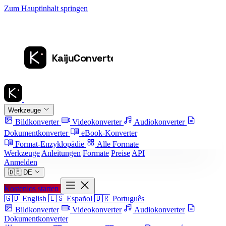
Zum Hauptinhalt springen
Werkzeuge
Bildkonverter
Videokonverter
Audiokonverter
Dokumentkonverter
eBook-Konverter
Format-Enzyklopädie
Alle Formate
Werkzeuge
Anleitungen
Formate
Preise
API
Anmelden
🇩🇪
DE
Kostenlos starten
🇬🇧
English
🇪🇸
Español
🇧🇷
Português
Bildkonverter
Videokonverter
Audiokonverter
Dokumentkonverter