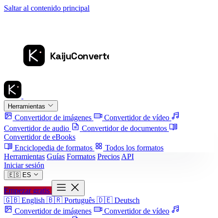
Saltar al contenido principal
Herramientas
Convertidor de imágenes
Convertidor de vídeo
Convertidor de audio
Convertidor de documentos
Convertidor de eBooks
Enciclopedia de formatos
Todos los formatos
Herramientas
Guías
Formatos
Precios
API
Iniciar sesión
🇪🇸
ES
Empezar gratis
🇬🇧
English
🇧🇷
Português
🇩🇪
Deutsch
Convertidor de imágenes
Convertidor de vídeo