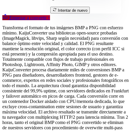
Intentar de nuevo
Empezar a convertir
↑
Transforma el formato de tus imágenes BMP a PNG con esfuerzo
mínimo. KaijuConverter usa bibliotecas open-source probadas
(ImageMagick, libvips, Sharp según necesidad) para conversión con
balance óptimo entre velocidad y calidad. El PNG resultante
mantiene la resolución original, el color correcto (con perfil ICC si
está presente) y la compresión apropiada para el uso destino.
Totalmente compatible con flujos de trabajo profesionales en
Photoshop, Lightroom, Affinity Photo, GIMP y otros editores.
KaijuConverter procesa diariamente miles de conversiones BMP a
PNG para diseñadores, desarrolladores frontend, gestores de e-
commerce, expertos en redes sociales y profesionales fotográficos en
todo el mundo. La arquitectura cloud garantiza disponibilidad
consistente del 99,9% uptime, con servidores dedicados en Frankfurt
y failover automático en picos de carga. Cada conversión corre en
un contenedor Docker aislado con CPU/memoria dedicada, lo que
excluye cross-contamination entre sesiones de usuario y garantiza
máxima velocidad. El archivo resultado se transmite directamente a
tu navegador con multiplexing HTTP/2 para latencia mínima. Tras 2
horas, tanto el original BMP como el PNG convertido se eliminan
de nuestros servidores con procedimiento de overwrite multi-pass