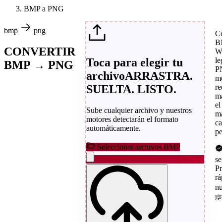
BMP a PNG
bmp
png
C
B
CONVERTIR
W
Toca para elegir tu
le
BMP → PNG
PN
archivo
ARRASTRA.
m
SUELTA. LISTO.
re
m
el
Sube cualquier archivo y nuestros
m
motores detectarán el formato
ca
automáticamente.
pe
Seleccionar archivos BMP
s
P
rá
n
gr