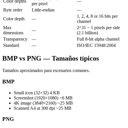
Color depths
—
per pixel
Byte order
Little-endian
—
1, 2, 4, 8 or 16 bits per
Color depth
—
channel
Max
2^31 − 1 pixels per side
—
dimensions
(2.1 billion)
Transparency
—
Full 8-bit alpha channel
Standard
—
ISO/IEC 15948:2004
BMP vs PNG — Tamaños típicos
Tamaños aproximados para escenarios comunes.
BMP
Small icon (32×32)
4 KB
Screenshot (1920×1080)
~6 MB
4K image (3840×2160)
~25 MB
Scanned A4 at 300 dpi
~25 MB
PNG