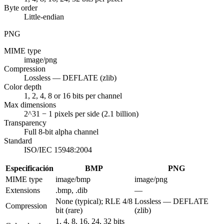
Byte order
Little-endian
PNG
MIME type
image/png
Compression
Lossless — DEFLATE (zlib)
Color depth
1, 2, 4, 8 or 16 bits per channel
Max dimensions
2^31 − 1 pixels per side (2.1 billion)
Transparency
Full 8-bit alpha channel
Standard
ISO/IEC 15948:2004
Especificación
BMP
PNG
MIME type
image/bmp
image/png
Extensions
.bmp, .dib
—
None (typical); RLE 4/8
Lossless — DEFLATE
Compression
bit (rare)
(zlib)
1, 4, 8, 16, 24, 32 bits