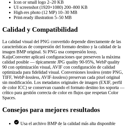
Icon or small logo
2–20 KB
UI screenshot (1920×1080)
200–800 KB
High-res photo (12 MP)
10–30 MB
Print-ready illustration
5–50 MB
Calidad y
Compatibilidad
La calidad visual del PNG convertido depende directamente de las
características de compresión del formato destino y la calidad de la
imagen BMP original. Si PNG usa compresión lossy,
KaijuConverter aplicará configuraciones que preserven la máxima
calidad posible — típicamente JPG quality 90-95%, WebP quality
90 con optimización visual, AVIF con configuración de calidad
optimizada para fidelidad visual. Conversiones lossless (entre PNG,
TIFF, WebP-lossless, AVIF-lossless) preservan cada pixel original
sin modificación. Los metadatos originales de imagen (EXIF, perfil
de color ICC) se conservan cuando el formato destino los soporta —
crítico para gestión correcta de color en flujos que respetan Color
Spaces.
Consejos para
mejores resultados
Usa el archivo BMP de la calidad más alta disponible