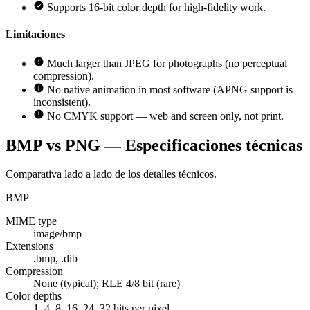
Supports 16-bit color depth for high-fidelity work.
Limitaciones
Much larger than JPEG for photographs (no perceptual
compression).
No native animation in most software (APNG support is
inconsistent).
No CMYK support — web and screen only, not print.
BMP vs PNG — Especificaciones técnicas
Comparativa lado a lado de los detalles técnicos.
BMP
MIME type
image/bmp
Extensions
.bmp, .dib
Compression
None (typical); RLE 4/8 bit (rare)
Color depths
1, 4, 8, 16, 24, 32 bits per pixel