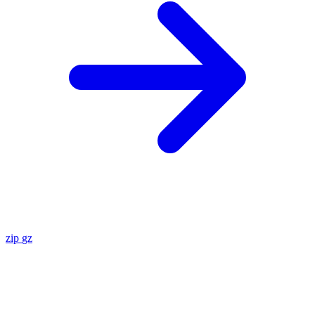
zip
gz