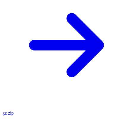
gz
zip