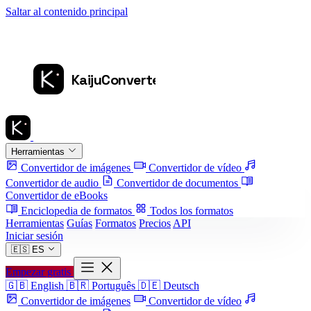
Saltar al contenido principal
Herramientas
Convertidor de imágenes
Convertidor de vídeo
Convertidor de audio
Convertidor de documentos
Convertidor de eBooks
Enciclopedia de formatos
Todos los formatos
Herramientas
Guías
Formatos
Precios
API
Iniciar sesión
🇪🇸
ES
Empezar gratis
🇬🇧
English
🇧🇷
Português
🇩🇪
Deutsch
Convertidor de imágenes
Convertidor de vídeo