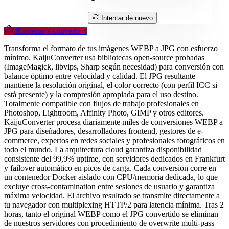
Intentar de nuevo
Empezar a convertir
↑
Transforma el formato de tus imágenes WEBP a JPG con esfuerzo
mínimo. KaijuConverter usa bibliotecas open-source probadas
(ImageMagick, libvips, Sharp según necesidad) para conversión con
balance óptimo entre velocidad y calidad. El JPG resultante
mantiene la resolución original, el color correcto (con perfil ICC si
está presente) y la compresión apropiada para el uso destino.
Totalmente compatible con flujos de trabajo profesionales en
Photoshop, Lightroom, Affinity Photo, GIMP y otros editores.
KaijuConverter procesa diariamente miles de conversiones WEBP a
JPG para diseñadores, desarrolladores frontend, gestores de e-
commerce, expertos en redes sociales y profesionales fotográficos en
todo el mundo. La arquitectura cloud garantiza disponibilidad
consistente del 99,9% uptime, con servidores dedicados en Frankfurt
y failover automático en picos de carga. Cada conversión corre en
un contenedor Docker aislado con CPU/memoria dedicada, lo que
excluye cross-contamination entre sesiones de usuario y garantiza
máxima velocidad. El archivo resultado se transmite directamente a
tu navegador con multiplexing HTTP/2 para latencia mínima. Tras 2
horas, tanto el original WEBP como el JPG convertido se eliminan
de nuestros servidores con procedimiento de overwrite multi-pass