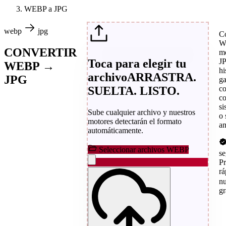
WEBP a JPG
webp
jpg
C
W
CONVERTIR
m
Toca para elegir tu
JP
WEBP →
hi
archivo
ARRASTRA.
JPG
ga
SUELTA. LISTO.
co
co
si
Sube cualquier archivo y nuestros
o 
motores detectarán el formato
an
automáticamente.
Seleccionar archivos WEBP
s
P
rá
n
gr