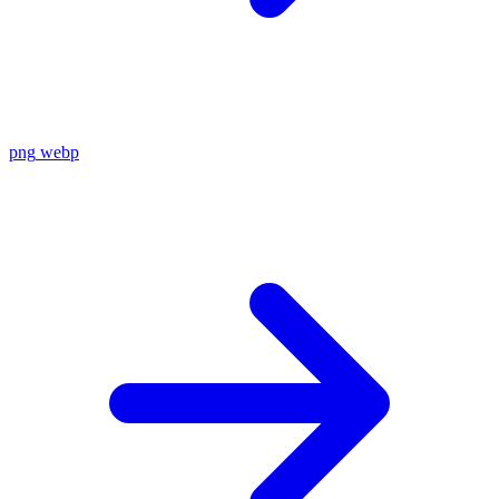
png
webp