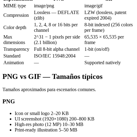
MIME type
image/png
image/gif
Lossless — DEFLATE
LZW (lossless, patent
Compression
(zlib)
expired 2004)
1, 2, 4, 8 or 16 bits per
8-bit indexed (256 colors
Color depth
channel
per frame)
Max
2^31 − 1 pixels per side
65,535 × 65,535 per
dimensions
(2.1 billion)
frame
Transparency
Full 8-bit alpha channel
1-bit (on/off)
Standard
ISO/IEC 15948:2004
—
Animation
—
Supported natively
PNG vs GIF — Tamaños típicos
Tamaños aproximados para escenarios comunes.
PNG
Icon or small logo
2–20 KB
UI screenshot (1920×1080)
200–800 KB
High-res photo (12 MP)
10–30 MB
Print-ready illustration
5–50 MB