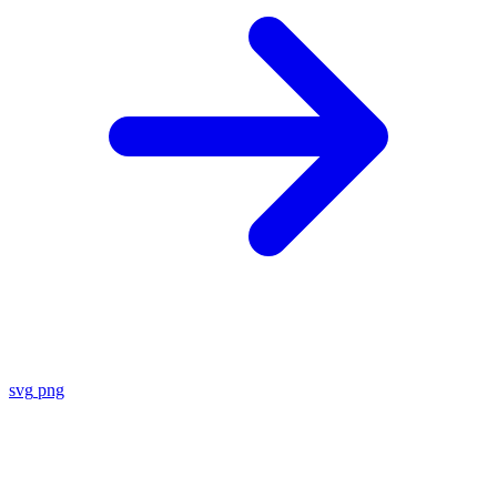
svg
png