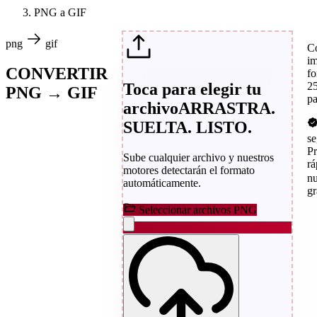
PNG a GIF
png
gif
C
im
CONVERTIR
fo
Toca para elegir tu
25
PNG → GIF
pa
archivo
ARRASTRA.
SUELTA. LISTO.
s
P
Sube cualquier archivo y nuestros
rá
motores detectarán el formato
n
automáticamente.
gr
Seleccionar archivos PNG