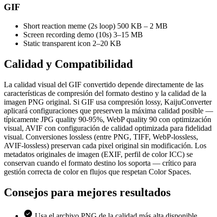
GIF
Short reaction meme (2s loop)
500 KB – 2 MB
Screen recording demo (10s)
3–15 MB
Static transparent icon
2–20 KB
Calidad y
Compatibilidad
La calidad visual del GIF convertido depende directamente de las
características de compresión del formato destino y la calidad de la
imagen PNG original. Si GIF usa compresión lossy, KaijuConverter
aplicará configuraciones que preserven la máxima calidad posible —
típicamente JPG quality 90-95%, WebP quality 90 con optimización
visual, AVIF con configuración de calidad optimizada para fidelidad
visual. Conversiones lossless (entre PNG, TIFF, WebP-lossless,
AVIF-lossless) preservan cada pixel original sin modificación. Los
metadatos originales de imagen (EXIF, perfil de color ICC) se
conservan cuando el formato destino los soporta — crítico para
gestión correcta de color en flujos que respetan Color Spaces.
Consejos para
mejores resultados
Usa el archivo PNG de la calidad más alta disponible