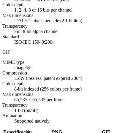
Color depth
1, 2, 4, 8 or 16 bits per channel
Max dimensions
2^31 − 1 pixels per side (2.1 billion)
Transparency
Full 8-bit alpha channel
Standard
ISO/IEC 15948:2004
GIF
MIME type
image/gif
Compression
LZW (lossless, patent expired 2004)
Color depth
8-bit indexed (256 colors per frame)
Max dimensions
65,535 × 65,535 per frame
Transparency
1-bit (on/off)
Animation
Supported natively
Especificación
PNG
GIF