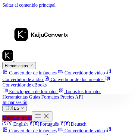
Saltar al contenido principal
Herramientas
Convertidor de imágenes
Convertidor de vídeo
Convertidor de audio
Convertidor de documentos
Convertidor de eBooks
Enciclopedia de formatos
Todos los formatos
Herramientas
Guías
Formatos
Precios
API
Iniciar sesión
🇪🇸
ES
Empezar gratis
🇬🇧
English
🇧🇷
Português
🇩🇪
Deutsch
Convertidor de imágenes
Convertidor de vídeo