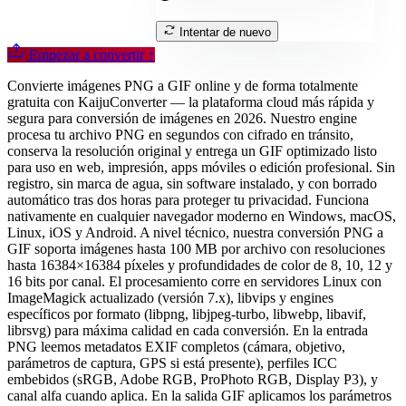
Intentar de nuevo
Empezar a convertir
↑
Convierte imágenes PNG a GIF online y de forma totalmente
gratuita con KaijuConverter — la plataforma cloud más rápida y
segura para conversión de imágenes en 2026. Nuestro engine
procesa tu archivo PNG en segundos con cifrado en tránsito,
conserva la resolución original y entrega un GIF optimizado listo
para uso en web, impresión, apps móviles o edición profesional. Sin
registro, sin marca de agua, sin software instalado, y con borrado
automático tras dos horas para proteger tu privacidad. Funciona
nativamente en cualquier navegador moderno en Windows, macOS,
Linux, iOS y Android. A nivel técnico, nuestra conversión PNG a
GIF soporta imágenes hasta 100 MB por archivo con resoluciones
hasta 16384×16384 píxeles y profundidades de color de 8, 10, 12 y
16 bits por canal. El procesamiento corre en servidores Linux con
ImageMagick actualizado (versión 7.x), libvips y engines
específicos por formato (libpng, libjpeg-turbo, libwebp, libavif,
librsvg) para máxima calidad en cada conversión. En la entrada
PNG leemos metadatos EXIF completos (cámara, objetivo,
parámetros de captura, GPS si está presente), perfiles ICC
embebidos (sRGB, Adobe RGB, ProPhoto RGB, Display P3), y
canal alfa cuando aplica. En la salida GIF aplicamos los parámetros