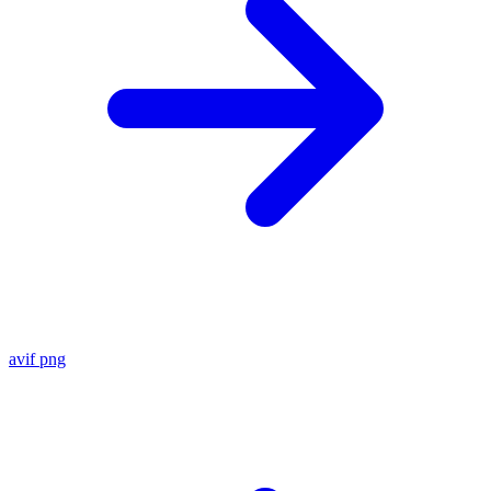
avif
png