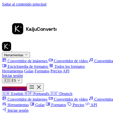
Saltar al contenido principal
Herramientas
Convertidor de imágenes
Convertidor de vídeo
Convertido
Enciclopedia de formatos
Todos los formatos
Herramientas
Guías
Formatos
Precios
API
Iniciar sesión
🇪🇸
ES
Empezar gratis
🇬🇧
English
🇧🇷
Português
🇩🇪
Deutsch
Convertidor de imágenes
Convertidor de vídeo
Convertidor
Herramientas
Guías
Formatos
Precios
API
Iniciar sesión