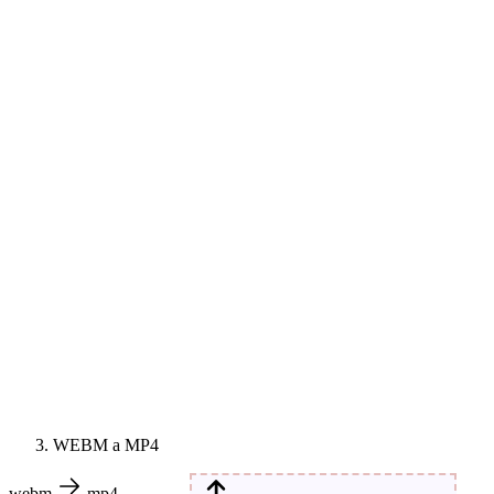
WEBM a MP4
webm
mp4