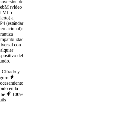
onversión de
ebM (vídeo
TML5
ierto) a
P4 (estándar
ternacional):
rantiza
mpatibilidad
iversal con
alquier
spositivo del
undo.
Cifrado y
eguro
rocesamiento
pido en la
ube
100%
atis