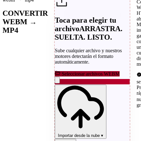
C
W
CONVERTIR
H
Toca para elegir tu
ab
WEBM →
M
archivo
ARRASTRA.
MP4
in
SUELTA. LISTO.
ga
co
un
Sube cualquier archivo y nuestros
cu
motores detectarán el formato
di
automáticamente.
m
Seleccionar archivos WEBM
s
P
rá
n
gr
Importar desde la nube
▾